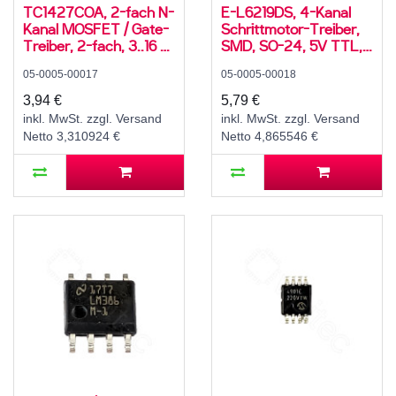
TC1427COA, 2-fach N-
E-L6219DS, 4-Kanal
Kanal MOSFET / Gate-
Schrittmotor-Treiber,
Treiber, 2-fach, 3..16 V,
SMD, SO-24, 5V TTL,
1,2 A, 75 ns, SMD, SO-
10..46 V, -20..85 °C
05-0005-00017
05-0005-00018
8, TTL-/CMOS-
kompatibel, 70°C
3,94 €
5,79 €
inkl. MwSt. zzgl. Versand
inkl. MwSt. zzgl. Versand
Netto 3,310924 €
Netto 4,865546 €