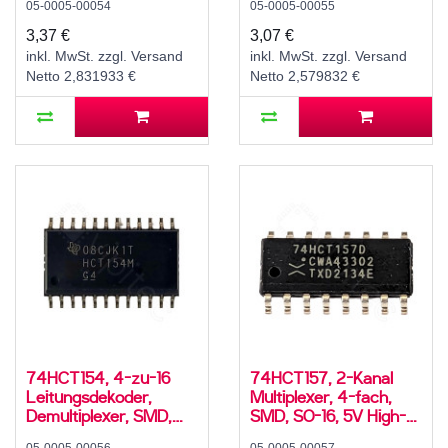
05-0005-00054
05-0005-00055
Speed CMOS, -40..125
°C
3,37 €
3,07 €
inkl. MwSt. zzgl. Versand
inkl. MwSt. zzgl. Versand
Netto 2,831933 €
Netto 2,579832 €
74HCT154, 4-zu-16
74HCT157, 2-Kanal
Leitungsdekoder,
Multiplexer, 4-fach,
Demultiplexer, SMD,
SMD, SO-16, 5V High-
SO-24W, 5V High-
Speed CMOS, -40..125