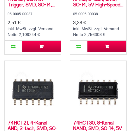
Trigger, SMD, SO-14,
SO-14, 5V High-Speed
5V High-Speed CMOS,
CMOS, -55..125 °C
05-0005-00037
05-0005-00038
-40..85 °C
2,51 €
3,28 €
inkl. MwSt. zzgl. Versand
inkl. MwSt. zzgl. Versand
Netto 2,109244 €
Netto 2,756303 €
74HCT21, 4-Kanal
74HCT30, 8-Kanal
AND, 2-fach, SMD, SO-
NAND, SMD, SO-14, 5V