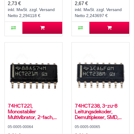
2,73 €
2,67 €
inkl. MwSt. zzgl. Versand
inkl. MwSt. zzgl. Versand
Netto 2,294118 €
Netto 2,243697 €
74HCT221,
74HCT238, 3-zu-8
Monostabiler
Leitungsdekoder,
Multivibrator, 2-fach,
Demultiplexer, SMD,
Schmitt-Trigger, SMD,
SO-16, 5V High-Speed
05-0005-00064
05-0005-00065
SO-16, 5V High-Speed
CMOS, -55..125 °C