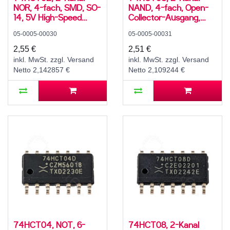
NOR, 4-fach, SMD, SO-
NAND, 4-fach, Open-
14, 5V High-Speed
Collector-Ausgang,
CMOS, -40..125 °C
SMD, SO-14, 5V High-
05-0005-00030
05-0005-00031
Speed CMOS, -40..125
°C
2,55 €
2,51 €
inkl. MwSt. zzgl. Versand
inkl. MwSt. zzgl. Versand
Netto 2,142857 €
Netto 2,109244 €
74HCT04, NOT, 6-
74HCT08, 2-Kanal