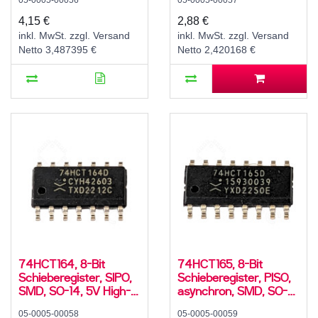
05-0005-00056
05-0005-00057
Speed CMOS, -55..125
°C
°C
4,15 €
2,88 €
inkl. MwSt. zzgl. Versand
inkl. MwSt. zzgl. Versand
Netto 3,487395 €
Netto 2,420168 €
74HCT164, 8-Bit
74HCT165, 8-Bit
Schieberegister, SIPO,
Schieberegister, PISO,
SMD, SO-14, 5V High-
asynchron, SMD, SO-
Speed CMOS, -40..125
16, 5V High-Speed
05-0005-00058
05-0005-00059
°C
CMOS, -40..125 °C