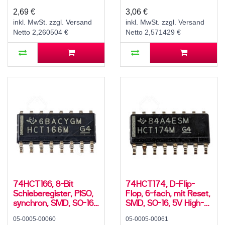
2,69 €
3,06 €
inkl. MwSt. zzgl. Versand
inkl. MwSt. zzgl. Versand
Netto 2,260504 €
Netto 2,571429 €
74HCT166, 8-Bit
74HCT174, D-Flip-
Schieberegister, PISO,
Flop, 6-fach, mit Reset,
synchron, SMD, SO-16,
SMD, SO-16, 5V High-
5V High-Speed CMOS,
Speed CMOS, -55..125
05-0005-00060
05-0005-00061
-55..125 °C
°C