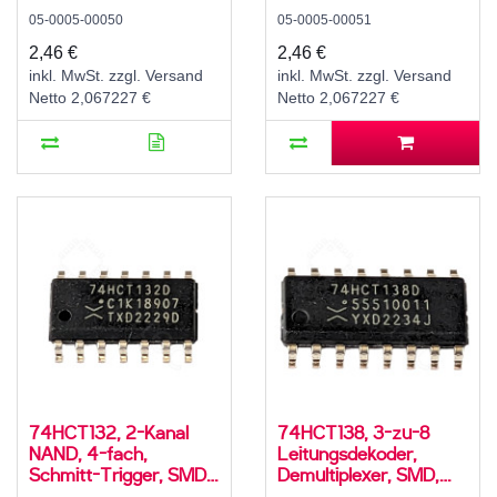
State, SMD, SO-14, 5V
SO-14, 5V High-Speed
05-0005-00050
05-0005-00051
High-Speed CMOS,
CMOS, -40..125 °C
-40..125 °C
2,46 €
2,46 €
inkl. MwSt. zzgl. Versand
inkl. MwSt. zzgl. Versand
Netto 2,067227 €
Netto 2,067227 €
74HCT132, 2-Kanal
74HCT138, 3-zu-8
NAND, 4-fach,
Leitungsdekoder,
Schmitt-Trigger, SMD,
Demultiplexer, SMD,
SO-14, 5V High-Speed
SO-16, 5V High-Speed