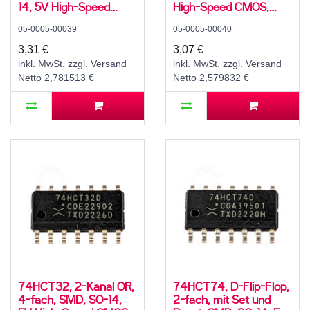
14, 5V High-Speed
High-Speed CMOS,
CMOS, -55..125 °C
-55..125 °C
05-0005-00039
05-0005-00040
3,31 €
3,07 €
inkl. MwSt. zzgl. Versand
inkl. MwSt. zzgl. Versand
Netto 2,781513 €
Netto 2,579832 €
74HCT32, 2-Kanal OR,
74HCT74, D-Flip-Flop,
4-fach, SMD, SO-14,
2-fach, mit Set und