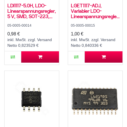
LDI1117-5.0H, LDO-
LGET1117-ADJ,
Linearspannungsregler,
Variabler LDO-
5 V, SMD, SOT-223,
Linearspannungsregler,
-40..125 °C
1,25..12 V, SMD, SOT-
05-0005-00014
05-0005-00015
223, 0..125 °C
0,98 €
1,00 €
inkl. MwSt. zzgl. Versand
inkl. MwSt. zzgl. Versand
Netto 0,823529 €
Netto 0,840336 €