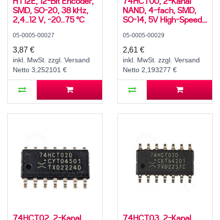
HT12E, 12-Bit Encoder,
74HCT00, 2-Kanal
SMD, SO-20, 38 kHz,
NAND, 4-fach, SMD,
2,4..12 V, -20..75 °C
SO-14, 5V High-Speed
CMOS, -40..125 °C
05-0005-00027
05-0005-00029
3,87 €
2,61 €
inkl. MwSt. zzgl. Versand
inkl. MwSt. zzgl. Versand
Netto 3,252101 €
Netto 2,193277 €
74HCT02, 2-Kanal
74HCT03, 2-Kanal