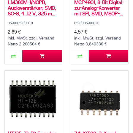
LM386M-1/NOPB,
MCP4901, 8-Bit Digital-
Audioverstärker, SMD,
zu-Analog-Konverter
SO-8, 4..12 V, 325 mW,
mit SPI, SMD, MSOP-8,
0..70 °C
2,7..5,5 V, -40..125°C
05-0005-00019
05-0005-00020
2,69 €
4,57 €
inkl. MwSt. zzgl. Versand
inkl. MwSt. zzgl. Versand
Netto 2,260504 €
Netto 3,840336 €