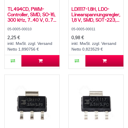
TL494CD, PWM-
LDI1117-1.8H, LDO-
Controller, SMD, SO-16,
Linearspannungsregler,
300 kHz, 7..40 V, 0..70
1,8 V, SMD, SOT-223,
°C
-40..125 °C
05-0005-00010
05-0005-00011
2,25 €
0,98 €
inkl. MwSt. zzgl. Versand
inkl. MwSt. zzgl. Versand
Netto 1,890756 €
Netto 0,823529 €