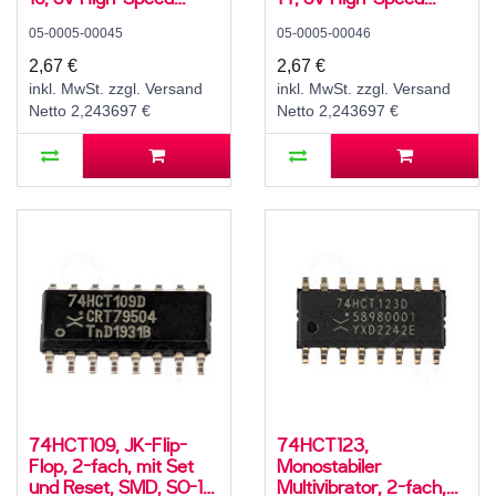
CMOS, -40..125 °C
CMOS, -40..125 °C
05-0005-00045
05-0005-00046
2,67 €
2,67 €
inkl. MwSt. zzgl. Versand
inkl. MwSt. zzgl. Versand
Netto 2,243697 €
Netto 2,243697 €
74HCT109, JK-Flip-
74HCT123,
Flop, 2-fach, mit Set
Monostabiler
und Reset, SMD, SO-16,
Multivibrator, 2-fach,