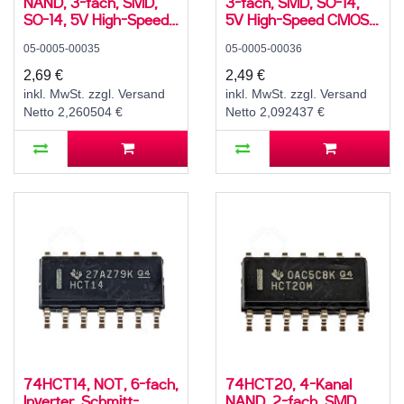
NAND, 3-fach, SMD,
3-fach, SMD, SO-14,
SO-14, 5V High-Speed
5V High-Speed CMOS,
CMOS, -55..125 °C
-40..125 °C
05-0005-00035
05-0005-00036
2,69 €
2,49 €
inkl. MwSt. zzgl. Versand
inkl. MwSt. zzgl. Versand
Netto 2,260504 €
Netto 2,092437 €
74HCT14, NOT, 6-fach,
74HCT20, 4-Kanal
Inverter, Schmitt-
NAND, 2-fach, SMD,