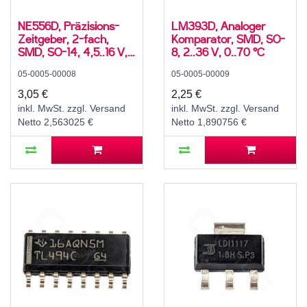
NE556D, Präzisions-
LM393D, Analoger
Zeitgeber, 2-fach,
Komparator, SMD, SO-
SMD, SO-14, 4,5..16 V,
8, 2..36 V, 0..70 °C
0..70 °C
05-0005-00008
05-0005-00009
3,05 €
2,25 €
inkl. MwSt. zzgl. Versand
inkl. MwSt. zzgl. Versand
Netto 2,563025 €
Netto 1,890756 €