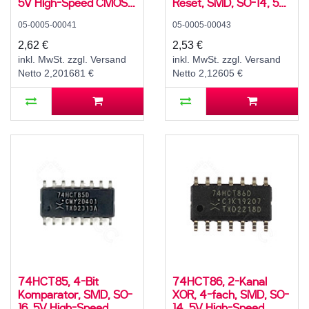
5V High-Speed CMOS,
Reset, SMD, SO-14, 5V
-40..125 °C
High-Speed CMOS,
05-0005-00041
05-0005-00043
-40..125 °C
2,62 €
2,53 €
inkl. MwSt. zzgl. Versand
inkl. MwSt. zzgl. Versand
Netto 2,201681 €
Netto 2,12605 €
74HCT85, 4-Bit
74HCT86, 2-Kanal
Komparator, SMD, SO-
XOR, 4-fach, SMD, SO-
16, 5V High-Speed
14, 5V High-Speed