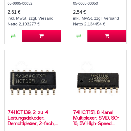
05-0005-00052
05-0005-00053
CMOS, -40..125 °C
CMOS, -40..125 °C
2,61 €
2,54 €
inkl. MwSt. zzgl. Versand
inkl. MwSt. zzgl. Versand
Netto 2,193277 €
Netto 2,134454 €
74HCT139, 2-zu-4
74HCT151, 8-Kanal
Leitungsdekoder,
Multiplexer, SMD, SO-
Demultiplexer, 2-fach,
16, 5V High-Speed
SMD, SO-16, 5V High-
CMOS, -40..125 °C