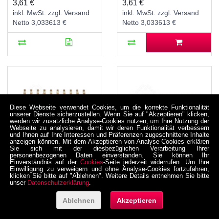
CMOS, -55..125 °C
3,61 €
3,61 €
inkl. MwSt. zzgl. Versand
inkl. MwSt. zzgl. Versand
Netto 3,033613 €
Netto 3,033613 €
Diese Webseite verwendet Cookies, um die korrekte Funktionalität
unserer Dienste sicherzustellen. Wenn Sie auf "Akzeptieren" klicken,
werden wir zusätzliche Analyse-Cookies nutzen, um Ihre Nutzung der
Webseite zu analysieren, damit wir deren Funktionalität verbessern
und Ihnen auf Ihre Interessen und Präferenzen zugeschnittene Inhalte
anzeigen können. Mit dem Akzeptieren von Analyse-Cookies erklären
Sie sich mit der diesbezüglichen Verarbeitung Ihrer
personenbezogenen Daten einverstanden. Sie können Ihr
Einverständnis auf der
Cookies
-Seite jederzeit widerrufen. Um Ihre
74HCT240, Puffer,
74HCT244,
Einwilligung zu verweigern und ohne Analyse-Cookies fortzufahren,
klicken Sie bitte auf "Ablehnen". Weitere Details entnehmen Sie bitte
Leitungstreiber, 8-fach,
Leitungstreiber, 8-fach,
unser
Datenschutzerklärung
.
Tri-State, invertierend,
Tri-State, SMD, SO-20,
SMD, SO-20, 5V High-
5V High-Speed CMOS,
Ablehnen
Akzeptieren
05-0005-00066
05-0005-00069
Speed CMOS, -40..125
-40..125 °C
°C
3,16 €
2,74 €