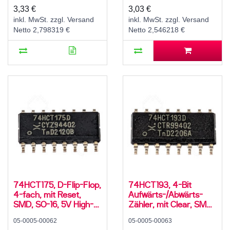
3,33 €
3,03 €
inkl. MwSt. zzgl. Versand
inkl. MwSt. zzgl. Versand
Netto 2,798319 €
Netto 2,546218 €
74HCT175, D-Flip-Flop,
74HCT193, 4-Bit
4-fach, mit Reset,
Aufwärts-/Abwärts-
SMD, SO-16, 5V High-
Zähler, mit Clear, SMD,
Speed CMOS, -40..125
SO-16, 5V High-Speed
05-0005-00062
05-0005-00063
°C
CMOS, -40..125 °C