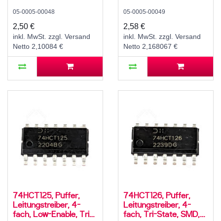
5V High-Speed CMOS,
mit Reset, SMD, SO-16,
05-0005-00048
05-0005-00049
-40..125 °C
5V High-Speed CMOS,
-40..125 °C
2,50 €
2,58 €
inkl. MwSt. zzgl. Versand
inkl. MwSt. zzgl. Versand
Netto 2,10084 €
Netto 2,168067 €
74HCT125, Puffer,
74HCT126, Puffer,
Leitungstreiber, 4-
Leitungstreiber, 4-
fach, Low-Enable, Tri-
fach, Tri-State, SMD,