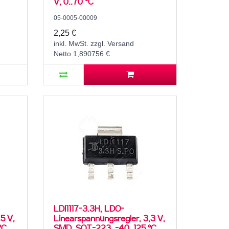
V, 0..70 °C
05-0005-00009
2,25 €
inkl. MwSt. zzgl. Versand
Netto 1,890756 €
LDI1117-3.3H, LDO-
5 V,
Linearspannungsregler, 3,3 V,
°C
SMD, SOT-223, -40..125 °C