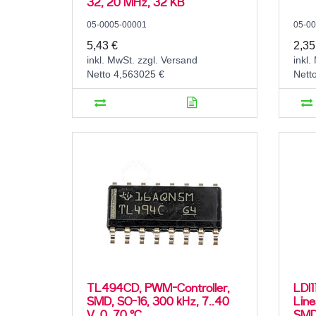
32, 20 MHz, 32 KB
05-0005-00001
05-0
5,43 €
2,35
inkl. MwSt. zzgl. Versand
inkl.
Netto 4,563025 €
Nett
TL494CD, PWM-Controller,
LDI1
SMD, SO-16, 300 kHz, 7..40
Line
V, 0..70 °C
SMD,