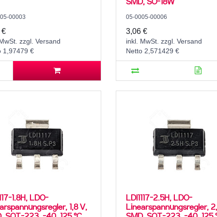
SMD, SO-18W
005-00003
05-0005-00006
 €
3,06 €
 MwSt. zzgl. Versand
inkl. MwSt. zzgl. Versand
o 1,97479 €
Netto 2,571429 €
117-1.8H, LDO-
LDI1117-2.5H, LDO-
arspannungsregler, 1,8 V,
Linearspannungsregler, 2,
 SOT-223, -40..125 °C
SMD, SOT-223, -40..125 