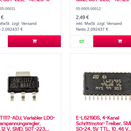
05-00011
05-0005-00012
 €
2,49 €
 MwSt. zzgl. Versand
inkl. MwSt. zzgl. Versand
o 2,092437 €
Netto 2,092437 €
1117-ADJ, Variabler LDO-
E-L6219DS, 4-Kanal
arspannungsregler,
Schrittmotor-Treiber, SM
..12 V, SMD, SOT-223,
SO-24, 5V TTL, 10..46 V,