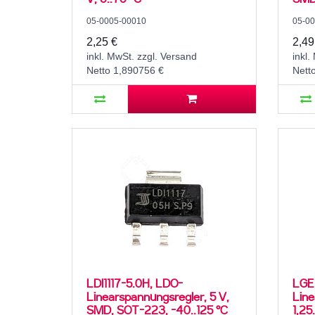
05-0005-00010
05-00
2,25 €
2,49
inkl. MwSt. zzgl. Versand
inkl.
Netto 1,890756 €
Nett
LDI1117-5.0H, LDO-
LGET
Linearspannungsregler, 5 V,
Line
SMD, SOT-223, -40..125 °C
1,25