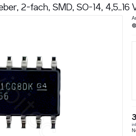
ber, 2-fach, SMD, SO-14, 4,5..16 V
Ar

3
in
N