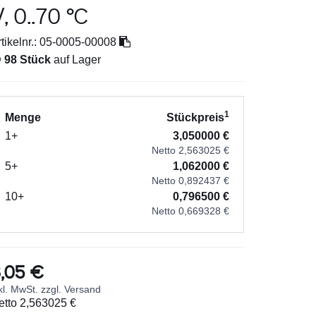
, 0..70 °C
tikelnr.:
05-0005-00008

98 Stück
auf Lager
1
Menge
Stückpreis
1+
3,050000 €
Netto 2,563025 €
5+
1,062000 €
Netto 0,892437 €
10+
0,796500 €
Netto 0,669328 €
,05 €
kl. MwSt. zzgl. Versand
etto
2,563025 €