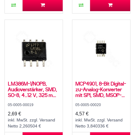
LM386M-1/NOPB,
MCP4901, 8-Bit Digital-
Audioverstärker, SMD,
zu-Analog-Konverter
SO-8, 4..12 V, 325 mW,
mit SPI, SMD, MSOP-8,
0..70 °C
2,7..5,5 V, -40..125°C
05-0005-00019
05-0005-00020
2,69 €
4,57 €
inkl. MwSt. zzgl. Versand
inkl. MwSt. zzgl. Versand
Netto 2,260504 €
Netto 3,840336 €