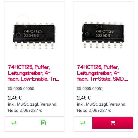
74HCT125, Puffer,
74HCT126, Puffer,
Leitungstreiber, 4-
Leitungstreiber, 4-
fach, Low-Enable, Tri-
fach, Tri-State, SMD,
State, SMD, SO-14, 5V
SO-14, 5V High-Speed
05-0005-00050
05-0005-00051
High-Speed CMOS,
CMOS, -40..125 °C
-40..125 °C
2,46 €
2,46 €
inkl. MwSt. zzgl. Versand
inkl. MwSt. zzgl. Versand
Netto 2,067227 €
Netto 2,067227 €