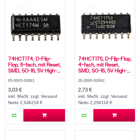
74HCT174, D-Flip-
74HCT175, D-Flip-Flop,
Flop, 6-fach, mit Reset,
4-fach, mit Reset,
SMD, SO-16, 5V High-
SMD, SO-16, 5V High-
Speed CMOS, -55..125
Speed CMOS, -40..125
05-0005-00061
05-0005-00062
°C
°C
3,03 €
2,73 €
inkl. MwSt. zzgl. Versand
inkl. MwSt. zzgl. Versand
Netto 2,546218 €
Netto 2,294118 €