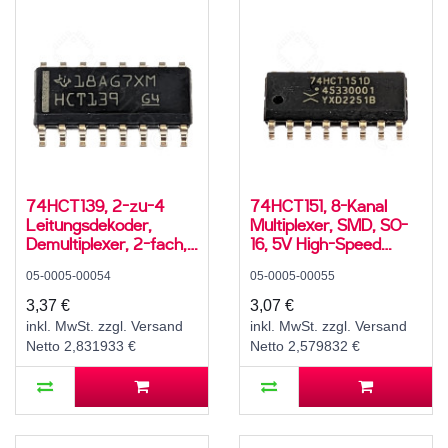
74HCT139, 2-zu-4
74HCT151, 8-Kanal
Leitungsdekoder,
Multiplexer, SMD, SO-
Demultiplexer, 2-fach,
16, 5V High-Speed
SMD, SO-16, 5V High-
CMOS, -40..125 °C
05-0005-00054
05-0005-00055
Speed CMOS, -40..125
°C
3,37 €
3,07 €
inkl. MwSt. zzgl. Versand
inkl. MwSt. zzgl. Versand
Netto 2,831933 €
Netto 2,579832 €