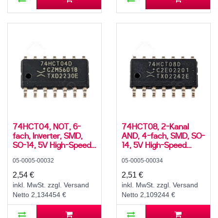
74HCT04, NOT, 6-
74HCT08, 2-Kanal
fach, Inverter, SMD,
AND, 4-fach, SMD, SO-
SO-14, 5V High-Speed
14, 5V High-Speed
CMOS, -40..125 °C
CMOS, -40..125 °C
05-0005-00032
05-0005-00034
2,54 €
2,51 €
inkl. MwSt. zzgl. Versand
inkl. MwSt. zzgl. Versand
Netto 2,134454 €
Netto 2,109244 €