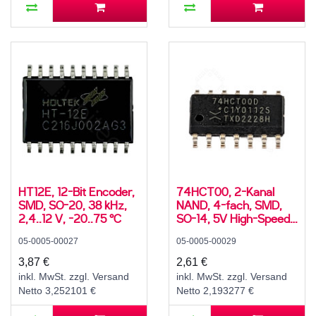
HT12E, 12-Bit Encoder,
74HCT00, 2-Kanal
SMD, SO-20, 38 kHz,
NAND, 4-fach, SMD,
2,4..12 V, -20..75 °C
SO-14, 5V High-Speed
CMOS, -40..125 °C
05-0005-00027
05-0005-00029
3,87 €
2,61 €
inkl. MwSt. zzgl. Versand
inkl. MwSt. zzgl. Versand
Netto 3,252101 €
Netto 2,193277 €