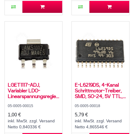
LGET1117-ADJ,
E-L6219DS, 4-Kanal
Variabler LDO-
Schrittmotor-Treiber,
Linearspannungsregler,
SMD, SO-24, 5V TTL,
1,25..12 V, SMD, SOT-
10..46 V, -20..85 °C
05-0005-00015
05-0005-00018
223, 0..125 °C
1,00 €
5,79 €
inkl. MwSt. zzgl. Versand
inkl. MwSt. zzgl. Versand
Netto 0,840336 €
Netto 4,865546 €