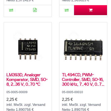
Netto 2,571429 €
Netto 2,563025 €
LM393D, Analoger
TL494CD, PWM-
Komparator, SMD, SO-
Controller, SMD, SO-16,
8, 2..36 V, 0..70 °C
300 kHz, 7..40 V, 0..70
°C
05-0005-00009
05-0005-00010
2,25 €
2,25 €
inkl. MwSt. zzgl. Versand
inkl. MwSt. zzgl. Versand
Netto 1,890756 €
Netto 1,890756 €