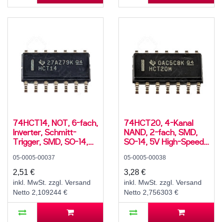
74HCT14, NOT, 6-fach,
74HCT20, 4-Kanal
Inverter, Schmitt-
NAND, 2-fach, SMD,
Trigger, SMD, SO-14,
SO-14, 5V High-Speed
5V High-Speed CMOS,
CMOS, -55..125 °C
05-0005-00037
05-0005-00038
-40..85 °C
2,51 €
3,28 €
inkl. MwSt. zzgl. Versand
inkl. MwSt. zzgl. Versand
Netto 2,109244 €
Netto 2,756303 €