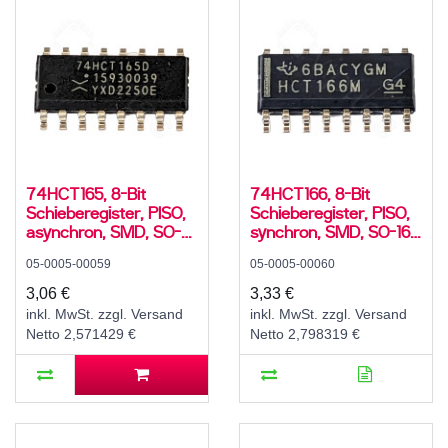
74HCT165, 8-Bit
74HCT166, 8-Bit
Schieberegister, PISO,
Schieberegister, PISO,
asynchron, SMD, SO-
synchron, SMD, SO-16,
16, 5V High-Speed
5V High-Speed CMOS,
05-0005-00059
05-0005-00060
CMOS, -40..125 °C
-55..125 °C
3,06 €
3,33 €
inkl. MwSt. zzgl. Versand
inkl. MwSt. zzgl. Versand
Netto 2,571429 €
Netto 2,798319 €