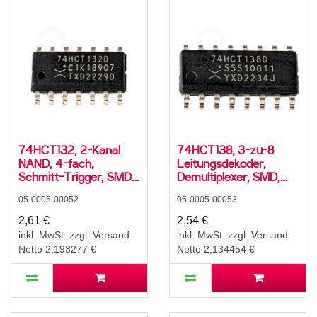
74HCT132, 2-Kanal
74HCT138, 3-zu-8
NAND, 4-fach,
Leitungsdekoder,
Schmitt-Trigger, SMD,
Demultiplexer, SMD,
SO-14, 5V High-Speed
SO-16, 5V High-Speed
05-0005-00052
05-0005-00053
CMOS, -40..125 °C
CMOS, -40..125 °C
2,61 €
2,54 €
inkl. MwSt. zzgl. Versand
inkl. MwSt. zzgl. Versand
Netto 2,193277 €
Netto 2,134454 €