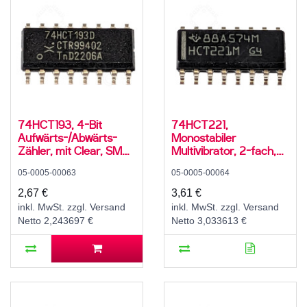
74HCT193, 4-Bit
74HCT221,
Aufwärts-/Abwärts-
Monostabiler
Zähler, mit Clear, SMD,
Multivibrator, 2-fach,
SO-16, 5V High-Speed
Schmitt-Trigger, SMD,
05-0005-00063
05-0005-00064
CMOS, -40..125 °C
SO-16, 5V High-Speed
CMOS, -55..125 °C
2,67 €
3,61 €
inkl. MwSt. zzgl. Versand
inkl. MwSt. zzgl. Versand
Netto 2,243697 €
Netto 3,033613 €