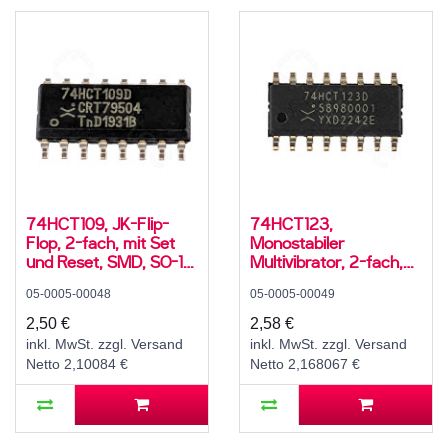
74HCT109, JK-Flip-
74HCT123,
Flop, 2-fach, mit Set
Monostabiler
und Reset, SMD, SO-16,
Multivibrator, 2-fach,
5V High-Speed CMOS,
mit Reset, SMD, SO-16,
05-0005-00048
05-0005-00049
-40..125 °C
5V High-Speed CMOS,
-40..125 °C
2,50 €
2,58 €
inkl. MwSt. zzgl. Versand
inkl. MwSt. zzgl. Versand
Netto 2,10084 €
Netto 2,168067 €