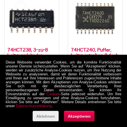
74HCT238, 3-zu-8
74HCT240, Puffer,
Leitungsdekoder,
Leitungstreiber, 8-fach,
Demultiplexer, SMD,
Tri-State, invertierend,
Diese Webseite verwendet Cookies, um die korrekte Funktionalität
SO-16, 5V High-Speed
SMD, SO-20, 5V High-
unserer Dienste sicherzustellen. Wenn Sie auf "Akzeptieren" klicken,
05-0005-00065
05-0005-00066
werden wir zusätzliche Analyse-Cookies nutzen, um Ihre Nutzung der
CMOS, -55..125 °C
Speed CMOS, -40..125
Webseite zu analysieren, damit wir deren Funktionalität verbessern
°C
3,61 €
3,16 €
und Ihnen auf Ihre Interessen und Präferenzen zugeschnittene Inhalte
anzeigen können. Mit dem Akzeptieren von Analyse-Cookies erklären
inkl. MwSt. zzgl. Versand
inkl. MwSt. zzgl. Versand
Sie sich mit der diesbezüglichen Verarbeitung Ihrer
Netto 3,033613 €
Netto 2,655462 €
personenbezogenen Daten einverstanden. Sie können Ihr
Einverständnis auf der
Cookies
-Seite jederzeit widerrufen. Um Ihre
Einwilligung zu verweigern und ohne Analyse-Cookies fortzufahren,
klicken Sie bitte auf "Ablehnen". Weitere Details entnehmen Sie bitte
unser
Datenschutzerklärung
.
Ablehnen
Akzeptieren