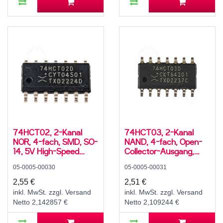
74HCT02, 2-Kanal
74HCT03, 2-Kanal
NOR, 4-fach, SMD, SO-
NAND, 4-fach, Open-
14, 5V High-Speed
Collector-Ausgang,
CMOS, -40..125 °C
SMD, SO-14, 5V High-
05-0005-00030
05-0005-00031
Speed CMOS, -40..125
°C
2,55 €
2,51 €
inkl. MwSt. zzgl. Versand
inkl. MwSt. zzgl. Versand
Netto 2,142857 €
Netto 2,109244 €