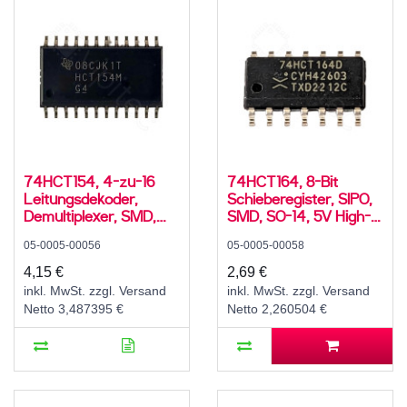
74HCT154, 4-zu-16
74HCT164, 8-Bit
Leitungsdekoder,
Schieberegister, SIPO,
Demultiplexer, SMD,
SMD, SO-14, 5V High-
SO-24W, 5V High-
Speed CMOS, -40..125
05-0005-00056
05-0005-00058
Speed CMOS, -55..125
°C
°C
4,15 €
2,69 €
inkl. MwSt. zzgl. Versand
inkl. MwSt. zzgl. Versand
Netto 3,487395 €
Netto 2,260504 €