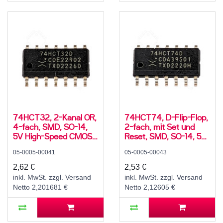
74HCT32, 2-Kanal OR,
74HCT74, D-Flip-Flop,
4-fach, SMD, SO-14,
2-fach, mit Set und
5V High-Speed CMOS,
Reset, SMD, SO-14, 5V
-40..125 °C
High-Speed CMOS,
05-0005-00041
05-0005-00043
-40..125 °C
2,62 €
2,53 €
inkl. MwSt. zzgl. Versand
inkl. MwSt. zzgl. Versand
Netto 2,201681 €
Netto 2,12605 €