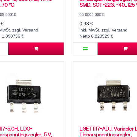
..70 °C
SMD, SOT-223, -40..125 
005-00010
05-0005-00011
 €
0,98 €
 MwSt. zzgl. Versand
inkl. MwSt. zzgl. Versand
o 1,890756 €
Netto 0,823529 €
117-5.0H, LDO-
LGET1117-ADJ, Variabler
arspannungsregler, 5 V,
Linearspannungsregler,