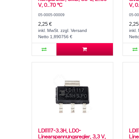
V, 0..70 °C
V, 0
05-0005-00009
05-0
2,25 €
2,25
inkl. MwSt. zzgl. Versand
inkl.
Netto 1,890756 €
Nett
LDI1117-3.3H, LDO-
LDI1
Linearspannungsregler, 3,3 V,
Line