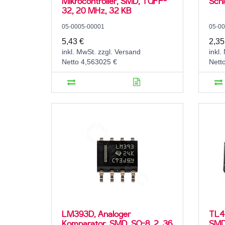
Mikrocontroller, SMD, TQFP-
Schi
32, 20 MHz, 32 KB
05-0005-00001
05-0
5,43 €
2,35
inkl. MwSt. zzgl. Versand
inkl.
Netto 4,563025 €
Nett
LM393D, Analoger
TL4
Komparator, SMD, SO-8, 2..36
SMD,