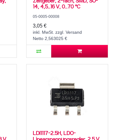
ay,
Zeitgeber, 2-fach, SMD, SO-
14, 4,5..16 V, 0..70 °C
05-0005-00008
3,05 €
inkl. MwSt. zzgl. Versand
Netto 2,563025 €
LDI1117-2.5H, LDO-
8 V,
Linearspannungsregler, 2,5 V,