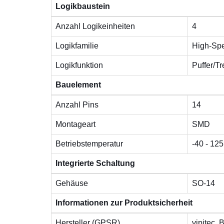
Logikbaustein
Anzahl Logikeinheiten
4
Logikfamilie
High-Sp
Logikfunktion
Puffer/Tr
Bauelement
Anzahl Pins
14
Montageart
SMD
Betriebstemperatur
-40 - 125
Integrierte Schaltung
Gehäuse
SO-14
Informationen zur Produktsicherheit
Hersteller (GPSR)
vipitec,