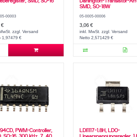
eberegister, SMD, SO-16
Darlington-Transistor-Arr
SMD, SO-18W
005-00003
05-0005-00006
 €
3,06 €
 MwSt. zzgl. Versand
inkl. MwSt. zzgl. Versand
o 1,97479 €
Netto 2,571429 €
94CD, PWM-Controller,
LDI1117-1.8H, LDO-
 SO-16, 300 kHz, 7..40
Linearspannungsregler, 1,