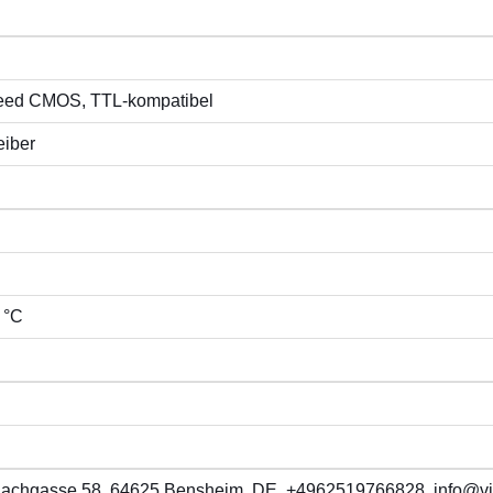
eed CMOS, TTL-kompatibel
eiber
 °C
 Bachgasse 58, 64625 Bensheim, DE, +4962519766828, info@vi