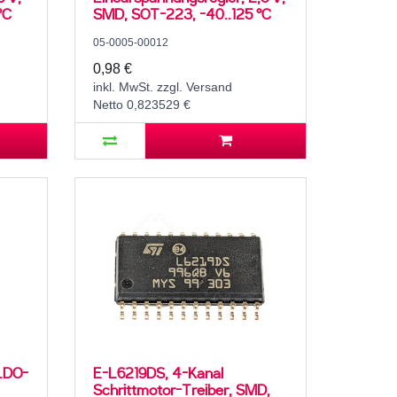
°C
SMD, SOT-223, -40..125 °C
05-0005-00012
0,98 €
inkl. MwSt. zzgl. Versand
Netto 0,823529 €
 LDO-
E-L6219DS, 4-Kanal
Schrittmotor-Treiber, SMD,