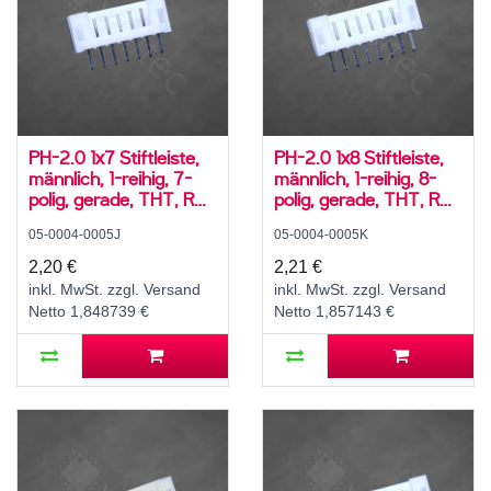
PH-2.0 1x7 Stiftleiste,
PH-2.0 1x8 Stiftleiste,
männlich, 1-reihig, 7-
männlich, 1-reihig, 8-
polig, gerade, THT, RM
polig, gerade, THT, RM
2,0 mm, weiß
2,0 mm, weiß
05-0004-0005J
05-0004-0005K
2,20 €
2,21 €
inkl. MwSt. zzgl. Versand
inkl. MwSt. zzgl. Versand
Netto 1,848739 €
Netto 1,857143 €