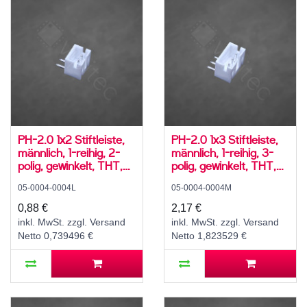
PH-2.0 1x2 Stiftleiste,
PH-2.0 1x3 Stiftleiste,
männlich, 1-reihig, 2-
männlich, 1-reihig, 3-
polig, gewinkelt, THT,
polig, gewinkelt, THT,
RM 2,0 mm, weiß
RM 2,0 mm, weiß
05-0004-0004L
05-0004-0004M
0,88 €
2,17 €
inkl. MwSt. zzgl. Versand
inkl. MwSt. zzgl. Versand
Netto 0,739496 €
Netto 1,823529 €