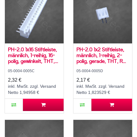
PH-2.0 1x16 Stiftleiste,
PH-2.0 1x2 Stiftleiste,
männlich, 1-reihig, 16-
männlich, 1-reihig, 2-
polig, gewinkelt, THT,
polig, gerade, THT, RM
RM 2,0 mm, weiß
2,0 mm, weiß
05-0004-0005C
05-0004-0005D
2,32 €
2,17 €
inkl. MwSt. zzgl. Versand
inkl. MwSt. zzgl. Versand
Netto 1,94958 €
Netto 1,823529 €