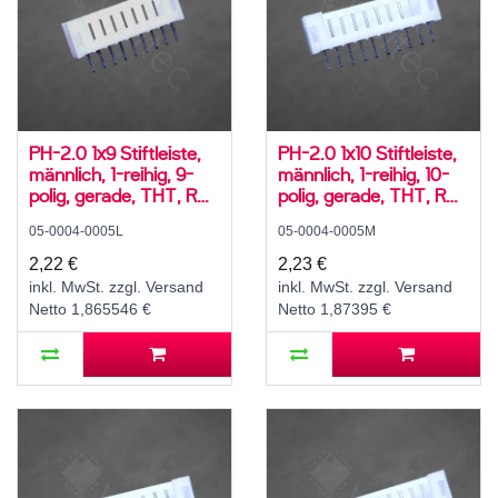
PH-2.0 1x9 Stiftleiste,
PH-2.0 1x10 Stiftleiste,
männlich, 1-reihig, 9-
männlich, 1-reihig, 10-
polig, gerade, THT, RM
polig, gerade, THT, RM
2,0 mm, weiß
2,0 mm, weiß
05-0004-0005L
05-0004-0005M
2,22 €
2,23 €
inkl. MwSt. zzgl. Versand
inkl. MwSt. zzgl. Versand
Netto 1,865546 €
Netto 1,87395 €