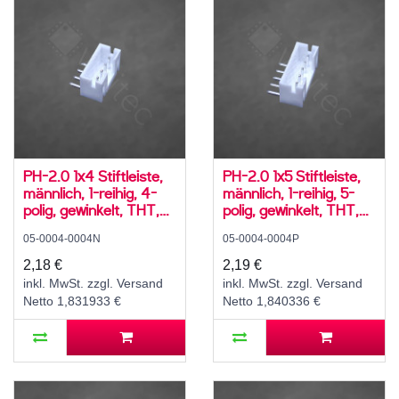
PH-2.0 1x4 Stiftleiste,
PH-2.0 1x5 Stiftleiste,
männlich, 1-reihig, 4-
männlich, 1-reihig, 5-
polig, gewinkelt, THT,
polig, gewinkelt, THT,
RM 2,0 mm, weiß
RM 2,0 mm, weiß
05-0004-0004N
05-0004-0004P
2,18 €
2,19 €
inkl. MwSt. zzgl. Versand
inkl. MwSt. zzgl. Versand
Netto 1,831933 €
Netto 1,840336 €