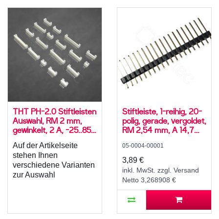
THT PH-2.0 Stiftleisten
Stiftleiste, 1-reihig, 20-
Auswahl, RM 2 mm,
polig, gerade, vergoldet,
gewinkelt, 2 A, -25..85
RM 2,54 mm, A 14,7
°C
mm, B 8,9 mm, C 3,3
Auf der Artikelseite
05-0004-00001
mm
stehen Ihnen
3,89 €
verschiedene Varianten
inkl. MwSt. zzgl. Versand
zur Auswahl
Netto 3,268908 €