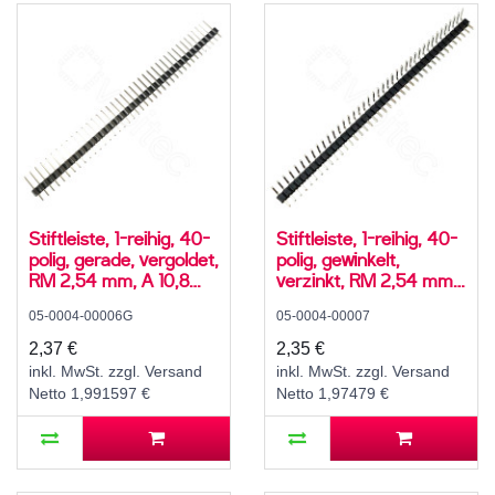
Stiftleiste, 1-reihig, 40-
Stiftleiste, 1-reihig, 40-
polig, gerade, vergoldet,
polig, gewinkelt,
RM 2,54 mm, A 10,8
verzinkt, RM 2,54 mm,
mm, B 6,1 mm, C 3 mm
B 6 mm, C 2,5 mm, L
05-0004-00006G
05-0004-00007
7,2 mm
2,37 €
2,35 €
inkl. MwSt. zzgl. Versand
inkl. MwSt. zzgl. Versand
Netto 1,991597 €
Netto 1,97479 €