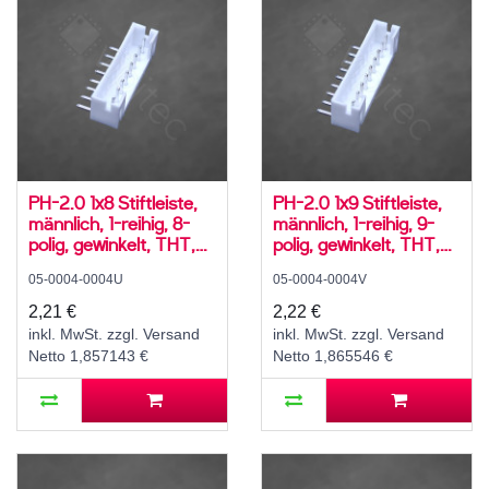
PH-2.0 1x8 Stiftleiste,
PH-2.0 1x9 Stiftleiste,
männlich, 1-reihig, 8-
männlich, 1-reihig, 9-
polig, gewinkelt, THT,
polig, gewinkelt, THT,
RM 2,0 mm, weiß
RM 2,0 mm, weiß
05-0004-0004U
05-0004-0004V
2,21 €
2,22 €
inkl. MwSt. zzgl. Versand
inkl. MwSt. zzgl. Versand
Netto 1,857143 €
Netto 1,865546 €