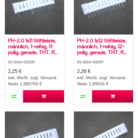
PH-2.0 1x11 Stiftleiste,
PH-2.0 1x12 Stiftleiste,
männlich, 1-reihig, 11-
männlich, 1-reihig, 12-
polig, gerade, THT, RM
polig, gerade, THT, RM
2,0 mm, weiß
2,0 mm, weiß
05-0004-0005N
05-0004-0005P
2,25 €
2,26 €
inkl. MwSt. zzgl. Versand
inkl. MwSt. zzgl. Versand
Netto 1,890756 €
Netto 1,89916 €