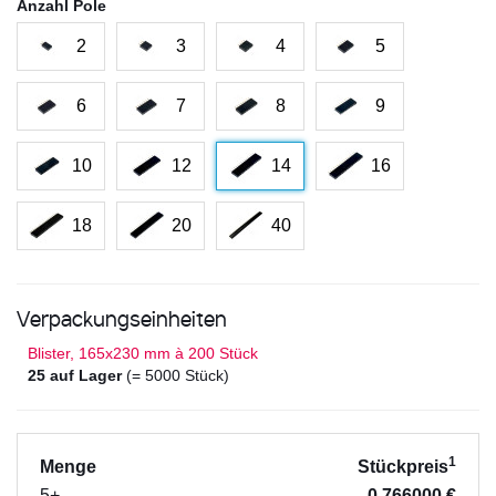
Anzahl Pole
2
3
4
5
6
7
8
9
10
12
14
16
18
20
40
Verpackungseinheiten
Blister, 165x230 mm à 200 Stück
25 auf Lager
(= 5000 Stück)
1
Menge
Stückpreis
5+
0,766000 €