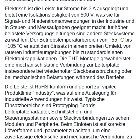
Elektrisch ist die Leiste für Ströme bis 3 A ausgelegt und
bietet eine Isolationsfestigkeit von 500 V, was sie für
Signal‑ und Niederstromanwendungen in der Industrie und
in Steuer‑ und Messaufgaben geeignet macht; für höher
belastete Versorgungsleitungen sind andere Stecksysteme
zu wählen. Der Betriebstemperaturbereich von −55 °C bis
+105 °C erlaubt den Einsatz in einem breiten Umfeld, von
raueren Industrieumgebungen bis zu standardisierten
Elektronikapplikationen. Die THT‑Montage gewährleistet
eine mechanisch stabile Verbindung zur Leiterplatte,
insbesondere bei wiederholter Steckbeanspruchung oder
bei mechanischen Belastungen während des Betriebs.
Die Leiste ist RoHS‑konform und gehört zur vipitec
Produktlinie "Industry", was auf eine Auslegung für
industrielle Anwendungen hinweist. Typische
Einsatzbereiche sind Prototyping‑Boards,
Leiterplattenadapter, Schnittstellen‑ und
Steuerungsplatinen sowie Steckverbindungen zwischen
Modulen und Peripherie. Beim Einlöten ist auf korrekte
Lötverfahren und -parameter zu achten, um eine
zuverlässige elektrische und mechanische Verbindung zu