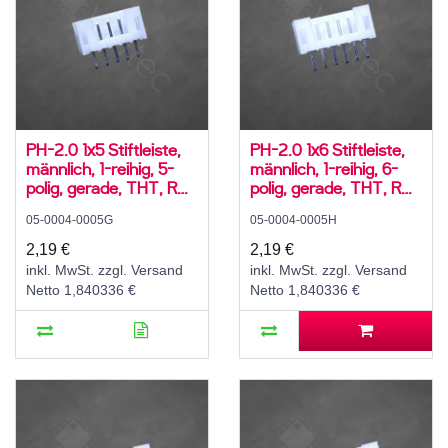
PH-2.0 1x5 Stiftleiste,
PH-2.0 1x6 Stiftleiste,
männlich, 1-reihig, 5-
männlich, 1-reihig, 6-
polig, gerade, THT, RM
polig, gerade, THT, RM
2,0 mm, weiß
2,0 mm, weiß
05-0004-0005G
05-0004-0005H
2,19 €
2,19 €
inkl. MwSt. zzgl. Versand
inkl. MwSt. zzgl. Versand
Netto 1,840336 €
Netto 1,840336 €