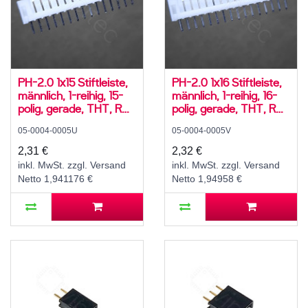
PH-2.0 1x15 Stiftleiste,
PH-2.0 1x16 Stiftleiste,
männlich, 1-reihig, 15-
männlich, 1-reihig, 16-
polig, gerade, THT, RM
polig, gerade, THT, RM
2,0 mm, weiß
2,0 mm, weiß
05-0004-0005U
05-0004-0005V
2,31 €
2,32 €
inkl. MwSt. zzgl. Versand
inkl. MwSt. zzgl. Versand
Netto 1,941176 €
Netto 1,94958 €