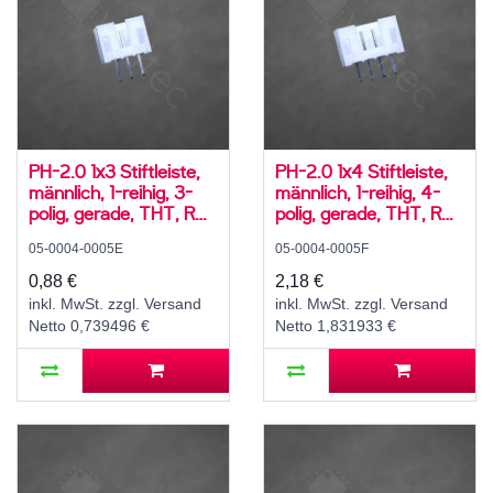
PH-2.0 1x3 Stiftleiste,
PH-2.0 1x4 Stiftleiste,
männlich, 1-reihig, 3-
männlich, 1-reihig, 4-
polig, gerade, THT, RM
polig, gerade, THT, RM
2,0 mm, weiß
2,0 mm, weiß
05-0004-0005E
05-0004-0005F
0,88 €
2,18 €
inkl. MwSt. zzgl. Versand
inkl. MwSt. zzgl. Versand
Netto 0,739496 €
Netto 1,831933 €