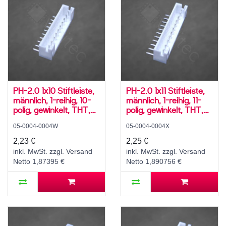
PH-2.0 1x10 Stiftleiste,
PH-2.0 1x11 Stiftleiste,
männlich, 1-reihig, 10-
männlich, 1-reihig, 11-
polig, gewinkelt, THT,
polig, gewinkelt, THT,
RM 2,0 mm, weiß
RM 2,0 mm, weiß
05-0004-0004W
05-0004-0004X
2,23 €
2,25 €
inkl. MwSt. zzgl. Versand
inkl. MwSt. zzgl. Versand
Netto 1,87395 €
Netto 1,890756 €