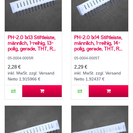
PH-2.0 1x13 Stiftleiste,
PH-2.0 1x14 Stiftleiste,
männlich, 1-reihig, 13-
männlich, 1-reihig, 14-
polig, gerade, THT, RM
polig, gerade, THT, RM
2,0 mm, weiß
2,0 mm, weiß
05-0004-0005R
05-0004-0005T
2,28 €
2,29 €
inkl. MwSt. zzgl. Versand
inkl. MwSt. zzgl. Versand
Netto 1,915966 €
Netto 1,92437 €