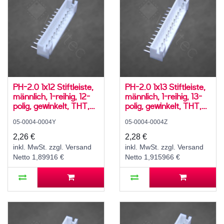
PH-2.0 1x12 Stiftleiste,
PH-2.0 1x13 Stiftleiste,
männlich, 1-reihig, 12-
männlich, 1-reihig, 13-
polig, gewinkelt, THT,
polig, gewinkelt, THT,
RM 2,0 mm, weiß
RM 2,0 mm, weiß
05-0004-0004Y
05-0004-0004Z
2,26 €
2,28 €
inkl. MwSt. zzgl. Versand
inkl. MwSt. zzgl. Versand
Netto 1,89916 €
Netto 1,915966 €