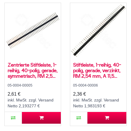
Zentrierte Stiftleiste, 1-
Stiftleiste, 1-reihig, 40-
reihig, 40-polig, gerade,
polig, gerade, verzinkt,
symmetrisch, RM 2,54
RM 2,54 mm, A 11,5
mm, A 15 mm, B 6,25
mm, B 6 mm, C 2,5 mm
05-0004-00005
05-0004-00006
mm, C 6,25 mm
2,61 €
2,36 €
inkl. MwSt. zzgl. Versand
inkl. MwSt. zzgl. Versand
Netto 2,193277 €
Netto 1,983193 €