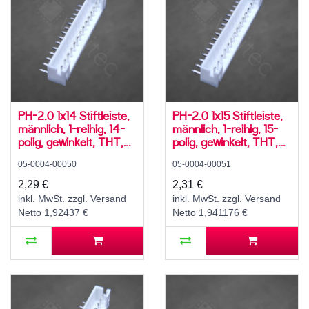
PH-2.0 1x14 Stiftleiste,
PH-2.0 1x15 Stiftleiste,
männlich, 1-reihig, 14-
männlich, 1-reihig, 15-
polig, gewinkelt, THT,
polig, gewinkelt, THT,
RM 2,0 mm, weiß
RM 2,0 mm, weiß
05-0004-00050
05-0004-00051
2,29 €
2,31 €
inkl. MwSt. zzgl. Versand
inkl. MwSt. zzgl. Versand
Netto 1,92437 €
Netto 1,941176 €