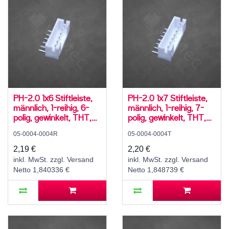
PH-2.0 1x6 Stiftleiste,
PH-2.0 1x7 Stiftleiste,
männlich, 1-reihig, 6-
männlich, 1-reihig, 7-
polig, gewinkelt, THT,
polig, gewinkelt, THT,
RM 2,0 mm, weiß
RM 2,0 mm, weiß
05-0004-0004R
05-0004-0004T
2,19 €
2,20 €
inkl. MwSt. zzgl. Versand
inkl. MwSt. zzgl. Versand
Netto 1,840336 €
Netto 1,848739 €