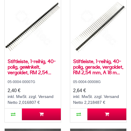
Stiftleiste, 1-reihig, 40-
Stiftleiste, 1-reihig, 40-
polig, gewinkelt,
polig, gerade, vergoldet,
vergoldet, RM 2,54
RM 2,54 mm, A 18 mm,
mm, B 6 mm, C 3 mm,
B 12,5 mm, C 3 mm
05-0004-00007G
05-0004-00008G
L 9,07 mm
2,40 €
2,64 €
inkl. MwSt. zzgl. Versand
inkl. MwSt. zzgl. Versand
Netto 2,016807 €
Netto 2,218487 €