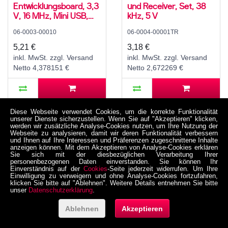
Entwicklungsboard, 3,3
und Receiver, Set, 38
V, 16 MHz, Mini USB,
kHz, 5 V
ATmega32U4
06-0003-00010
06-0004-00001TR
5,21 €
3,18 €
inkl. MwSt. zzgl. Versand
inkl. MwSt. zzgl. Versand
Netto 4,378151 €
Netto 2,672269 €
Diese Webseite verwendet Cookies, um die korrekte Funktionalität
unserer Dienste sicherzustellen. Wenn Sie auf "Akzeptieren" klicken,
werden wir zusätzliche Analyse-Cookies nutzen, um Ihre Nutzung der
Webseite zu analysieren, damit wir deren Funktionalität verbessern
und Ihnen auf Ihre Interessen und Präferenzen zugeschnittene Inhalte
anzeigen können. Mit dem Akzeptieren von Analyse-Cookies erklären
Sie sich mit der diesbezüglichen Verarbeitung Ihrer
personenbezogenen Daten einverstanden. Sie können Ihr
Einverständnis auf der
Cookies
-Seite jederzeit widerrufen. Um Ihre
Einwilligung zu verweigern und ohne Analyse-Cookies fortzufahren,
klicken Sie bitte auf "Ablehnen". Weitere Details entnehmen Sie bitte
unser
Datenschutzerklärung
.
Ablehnen
Akzeptieren
CC1101 868 MHz Funk-
TTL-zu-RS485