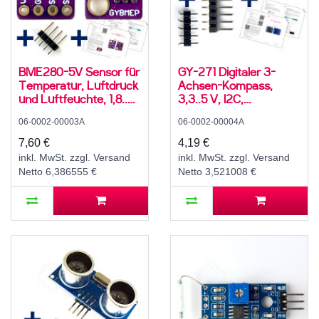
BME280-5V Sensor für
GY-271 Digitaler 3-
Temperatur, Luftdruck
Achsen-Kompass,
und Luftfeuchte, 1,8..5
3,3..5 V, I2C,
V, I2C
QMC5883L
06-0002-00003A
06-0002-00004A
7,60 €
4,19 €
inkl. MwSt. zzgl. Versand
inkl. MwSt. zzgl. Versand
Netto 6,386555 €
Netto 3,521008 €