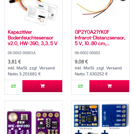
Kapazitiver
GP2Y0A21YK0F
Bodenfeuchtesensor
Infrarot-Distanzsensor,
v2.0, HW-390, 3,3..5 V
5 V, 10..80 cm,
-10..60°C
06-0002-00001A
06-0002-00002
3,81 €
9,08 €
inkl. MwSt. zzgl. Versand
inkl. MwSt. zzgl. Versand
Netto 3,201681 €
Netto 7,630252 €