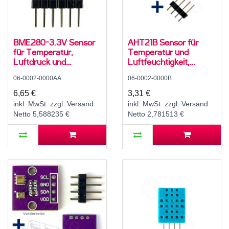
BME280-3.3V Sensor
AHT21B Sensor für
für Temperatur,
Temperatur und
Luftdruck und
Luftfeuchtigkeit,
Luftfeuchte, 3,3 V, I2C,
2,2..5,5 V, I2C
06-0002-0000AA
06-0002-0000B
SPI
6,65 €
3,31 €
inkl. MwSt. zzgl. Versand
inkl. MwSt. zzgl. Versand
Netto 5,588235 €
Netto 2,781513 €