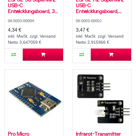
USB-C
USB-C
Entwicklungsboard, 32-
Entwicklungsboard,
Bit LX7 Dual-Core + 2
Low-Power 32-Bit
06-0003-0000H
06-0003-0000J
Co-Prozessoren, 240
RISC-V Single-Core, 96
MHz, 4 MB Flash, 512
MHz, 4 MB Flash, 320
4,34 €
3,47 €
KB SRAM, 384 KB
KB SRAM, 128 KB ROM,
inkl. MwSt. zzgl. Versand
inkl. MwSt. zzgl. Versand
ROM, 3,3 V, Bluetooth
3,3 V, Bluetooth 5.3 LE
Netto 3,647059 €
Netto 2,915966 €
5.0 LE
Pro Micro
Infrarot-Transmitter