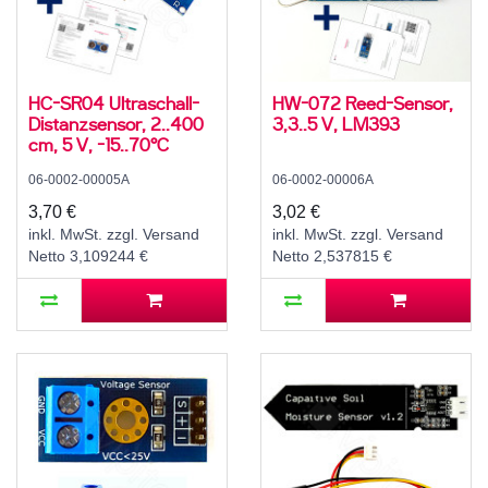
HC-SR04 Ultraschall-
HW-072 Reed-Sensor,
Distanzsensor, 2..400
3,3..5 V, LM393
cm, 5 V, -15..70°C
06-0002-00005A
06-0002-00006A
3,70 €
3,02 €
inkl. MwSt. zzgl. Versand
inkl. MwSt. zzgl. Versand
Netto 3,109244 €
Netto 2,537815 €