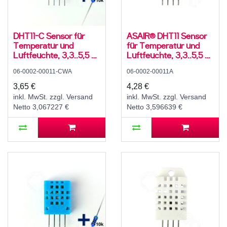
DHT11-C Sensor für
ASAIR® DHT11 Sensor
Temperatur und
für Temperatur und
Luftfeuchte, 3,3..5,5 V,
Luftfeuchte, 3,3..5,5 V,
10..90 ± 8 % rH, -10..50
5..95 ± 5 % rH, -20..60
06-0002-00011-CWA
06-0002-00011A
± 3 °C, mit 10K
± 2 °C
Widerstand und
3,65 €
4,28 €
Anleitung
inkl. MwSt. zzgl. Versand
inkl. MwSt. zzgl. Versand
Netto 3,067227 €
Netto 3,596639 €