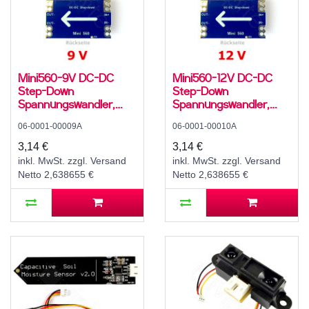
Mini560-9V DC-DC
Mini560-12V DC-DC
Step-Down
Step-Down
Spannungswandler,
Spannungswandler,
Abwärtswandler, Buck
Abwärtswandler, Buck
06-0001-00009A
06-0001-00010A
Converter, 3 A, 11..20 V
Converter, 3 A, 14..20
zu 9 V
V zu 12 V
3,14 €
3,14 €
inkl. MwSt. zzgl. Versand
inkl. MwSt. zzgl. Versand
Netto 2,638655 €
Netto 2,638655 €