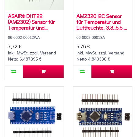
ASAIR® DHT22
AM2320 I2C Sensor
(AM2302) Sensor für
für Temperatur und
Temperatur und
Luftfeuchte, 3,3..5,5 V,
Luftfeuchte, 3,3..5,5 V,
0..99,9 ± 3 % rH,
06-0002-00012WA
06-0002-00013A
0..99,9 ± 2 % rH,
-40..80 ± 1 °C
-40..80 ± 1 °C, mit 10K
7,72 €
5,76 €
Widerstand und
inkl. MwSt. zzgl. Versand
inkl. MwSt. zzgl. Versand
Anleitung
Netto 6,487395 €
Netto 4,840336 €