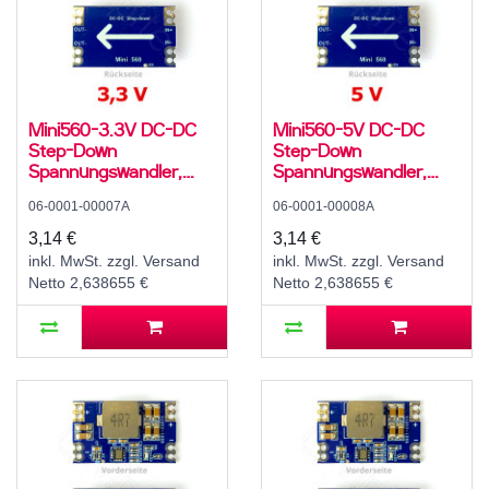
Mini560-3.3V DC-DC
Mini560-5V DC-DC
Step-Down
Step-Down
Spannungswandler,
Spannungswandler,
Abwärtswandler, Buck
Abwärtswandler, Buck
06-0001-00007A
06-0001-00008A
Converter, 4 A, 5..20 V
Converter, 4 A, 7..20 V
zu 3,3 V
zu 5 V
3,14 €
3,14 €
inkl. MwSt. zzgl. Versand
inkl. MwSt. zzgl. Versand
Netto 2,638655 €
Netto 2,638655 €