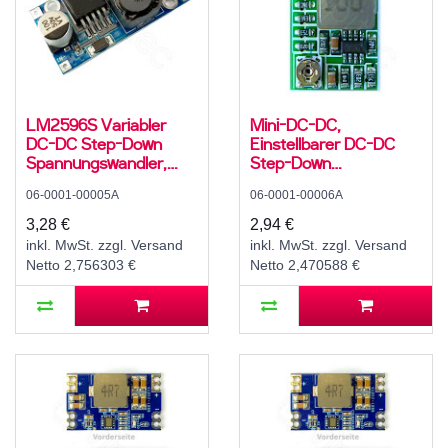
LM2596S Variabler
Mini-DC-DC,
DC-DC Step-Down
Einstellbarer DC-DC
Spannungswandler,
Step-Down
Abwärtswandler, 2 A,
Spannungswandler,
06-0001-00005A
06-0001-00006A
4..35 V zu 1,5..30 V
Abwärtswandler, 2 A,
12..20 V zu 1,8 V / 2,5 V
3,28 €
2,94 €
/ 3,3 V / 5 V / 9 V / 12 V
inkl. MwSt. zzgl. Versand
inkl. MwSt. zzgl. Versand
oder ADJ, fest oder
Netto 2,756303 €
Netto 2,470588 €
variabel einstellbar, mit
Potentiometer