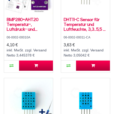
BMP280+AHT20
DHT11-C Sensor für
Temperatur-,
Temperatur und
Luftdruck- und
Luftfeuchte, 3,3..5,5 V,
Luftfeuchtesensor,
10..90 ± 8 % rH, -10..50
06-0002-00010A
06-0002-00011-CA
2,8..5 V, I2C
± 3 °C
4,10 €
3,63 €
inkl. MwSt. zzgl. Versand
inkl. MwSt. zzgl. Versand
Netto 3,445378 €
Netto 3,05042 €