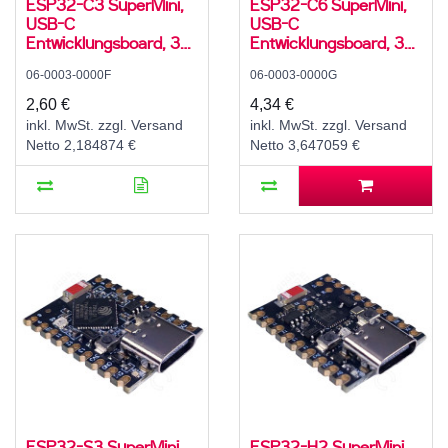
ESP32-C3 SuperMini,
ESP32-C6 SuperMini,
USB-C
USB-C
Entwicklungsboard, 32-
Entwicklungsboard, 32-
Bit RISC-V Single-Core
Bit RISC-V Single-Core
06-0003-0000F
06-0003-0000G
Prozesser, 160 MHz, 4
+ 1 LP RISC-V Co-
MB Flash, 400 KB
Prozesser, 160 MHz, 4
2,60 €
4,34 €
SRAM, 384 KB ROM,
MB Flash, 512 KB
inkl. MwSt. zzgl. Versand
inkl. MwSt. zzgl. Versand
3,3 V, WiFi, Bluetooth
SRAM, 320 KB ROM,
Netto 2,184874 €
Netto 3,647059 €
5.0 LE
3,3 V, WiFi 6, Bluetooth
5.3 LE
ESP32-S3 SuperMini,
ESP32-H2 SuperMini,