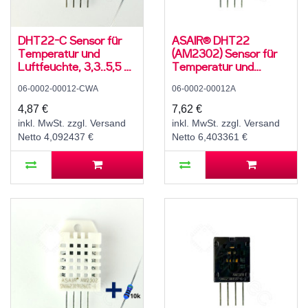
DHT22-C Sensor für
ASAIR® DHT22
Temperatur und
(AM2302) Sensor für
Luftfeuchte, 3,3..5,5 V,
Temperatur und
5..95 ± 5 % rH, -20..60
Luftfeuchte, 3,3..5,5 V,
06-0002-00012-CWA
06-0002-00012A
± 3 °C, mit 10K
0..99,9 ± 2 % rH,
Widerstand und
-40..80 ± 1 °C
4,87 €
7,62 €
Anleitung
inkl. MwSt. zzgl. Versand
inkl. MwSt. zzgl. Versand
Netto 4,092437 €
Netto 6,403361 €