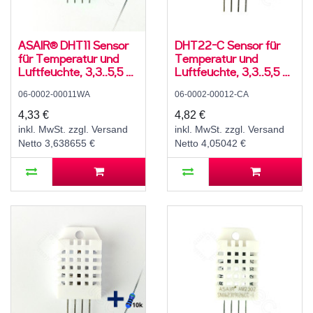
ASAIR® DHT11 Sensor
DHT22-C Sensor für
für Temperatur und
Temperatur und
Luftfeuchte, 3,3..5,5 V,
Luftfeuchte, 3,3..5,5 V,
5..95 ± 5 % rH, -20..60
5..95 ± 5 % rH, -20..60
06-0002-00011WA
06-0002-00012-CA
± 2 °C, mit 10K
± 3 °C
Widerstand und
4,33 €
4,82 €
Anleitung
inkl. MwSt. zzgl. Versand
inkl. MwSt. zzgl. Versand
Netto 3,638655 €
Netto 4,05042 €