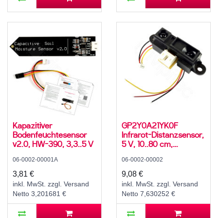
Kapazitiver
GP2Y0A21YK0F
Bodenfeuchtesensor
Infrarot-Distanzsensor,
v2.0, HW-390, 3,3..5 V
5 V, 10..80 cm,
-10..60°C
06-0002-00001A
06-0002-00002
3,81 €
9,08 €
inkl. MwSt. zzgl. Versand
inkl. MwSt. zzgl. Versand
Netto 3,201681 €
Netto 7,630252 €