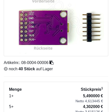
Artikelnr.:
08-0004-00006
🟡 noch
40 Stück
auf Lager
1
Menge
Stückpreis
1+
5,490000 €
Netto 4,613445 €
5+
4,302000 €
Netto 3,615126 €