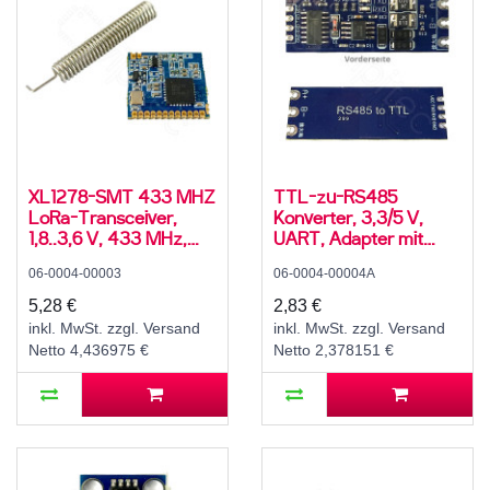
XL1278-SMT 433 MHZ
TTL-zu-RS485
LoRa-Transceiver,
Konverter, 3,3/5 V,
1,8..3,6 V, 433 MHz,
UART, Adapter mit
SPI, SX1278
Flow Control, -40..85
06-0004-00003
06-0004-00004A
°C
5,28 €
2,83 €
inkl. MwSt. zzgl. Versand
inkl. MwSt. zzgl. Versand
Netto 4,436975 €
Netto 2,378151 €