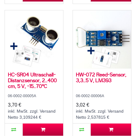
HC-SR04 Ultraschall-
HW-072 Reed-Sensor,
Distanzsensor, 2..400
3,3..5 V, LM393
cm, 5 V, -15..70°C
06-0002-00005A
06-0002-00006A
3,70 €
3,02 €
inkl. MwSt. zzgl. Versand
inkl. MwSt. zzgl. Versand
Netto 3,109244 €
Netto 2,537815 €