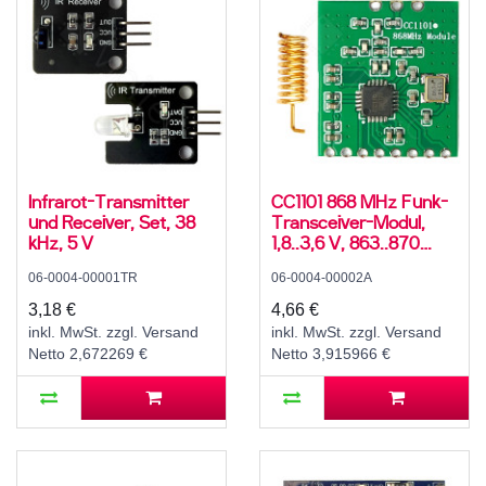
Infrarot-Transmitter
CC1101 868 MHz Funk-
und Receiver, Set, 38
Transceiver-Modul,
kHz, 5 V
1,8..3,6 V, 863..870
MHz, 350 m, 500
06-0004-00001TR
06-0004-00002A
kBit/s, -40..85 °C, SPI
3,18 €
4,66 €
inkl. MwSt. zzgl. Versand
inkl. MwSt. zzgl. Versand
Netto 2,672269 €
Netto 3,915966 €