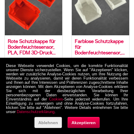
Rote Schutzkappe für
Farblose Schutzkappe
Bodenfeuchtesensor,
für
PLA, FDM 3D-Druck
Bodenfeuchtesensor,
Gehäuse
PLA, FDM 3D-Druck
08-0001-00001-R
08-0001-00001-T
Gehäuse
Diese Webseite verwendet Cookies, um die korrekte Funktionalität
unserer Dienste sicherzustellen. Wenn Sie auf "Akzeptieren" klicken,
3,05 €
3,05 €
werden wir zusätzliche Analyse-Cookies nutzen, um Ihre Nutzung der
inkl. MwSt. zzgl. Versand
inkl. MwSt. zzgl. Versand
Webseite zu analysieren, damit wir deren Funktionalität verbessern
und Ihnen auf Ihre Interessen und Präferenzen zugeschnittene Inhalte
Netto 2,563025 €
Netto 2,563025 €
anzeigen können. Mit dem Akzeptieren von Analyse-Cookies erklären
Sie sich mit der diesbezüglichen Verarbeitung Ihrer
personenbezogenen Daten einverstanden. Sie können Ihr
Einverständnis auf der
Cookies
-Seite jederzeit widerrufen. Um Ihre
Einwilligung zu verweigern und ohne Analyse-Cookies fortzufahren,
klicken Sie bitte auf "Ablehnen". Weitere Details entnehmen Sie bitte
unser
Datenschutzerklärung
.
Ablehnen
Akzeptieren