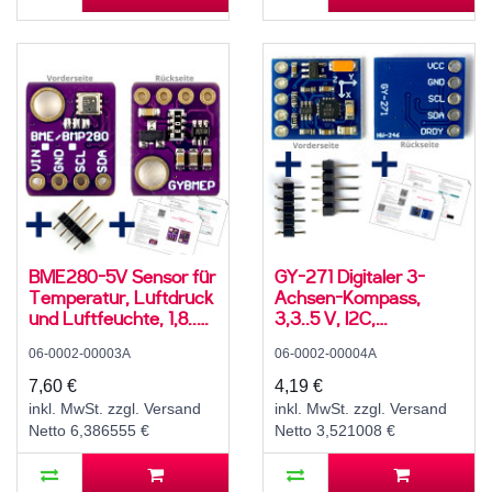
BME280-5V Sensor für
GY-271 Digitaler 3-
Temperatur, Luftdruck
Achsen-Kompass,
und Luftfeuchte, 1,8..5
3,3..5 V, I2C,
V, I2C
QMC5883L
06-0002-00003A
06-0002-00004A
7,60 €
4,19 €
inkl. MwSt. zzgl. Versand
inkl. MwSt. zzgl. Versand
Netto 6,386555 €
Netto 3,521008 €