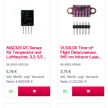
AM2320 I2C Sensor
VL53L0X Time-of-
für Temperatur und
Flight Distanzsensor,
Luftfeuchte, 3,3..5,5 V,
940 nm Infrarot-Laser,
0..99,9 ± 3 % rH,
I2C, 3,3..5 V, 5..100 cm,
06-0002-00013A
06-0002-00046
-40..80 ± 1 °C
±3..12 %
5,76 €
3,75 €
inkl. MwSt. zzgl. Versand
inkl. MwSt. zzgl. Versand
Netto 4,840336 €
Netto 3,151261 €