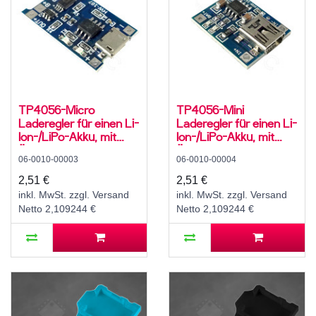
TP4056-Micro
TP4056-Mini
Laderegler für einen Li-
Laderegler für einen Li-
Ion-/LiPo-Akku, mit
Ion-/LiPo-Akku, mit
Überladeschutz und
Überladeschutz und
06-0010-00003
06-0010-00004
Tiefentladeschutz,
Tiefentladeschutz, Mini
Micro USB, 5 V, 1 A
USB, 5 V, 1 A
2,51 €
2,51 €
inkl. MwSt. zzgl. Versand
inkl. MwSt. zzgl. Versand
Netto 2,109244 €
Netto 2,109244 €