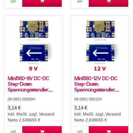
Mini560-9V DC-DC
Mini560-12V DC-DC
Step-Down
Step-Down
Spannungswandler,
Spannungswandler,
Abwärtswandler, Buck
Abwärtswandler, Buck
06-0001-00009A
06-0001-00010A
Converter, 3 A, 11..20 V
Converter, 3 A, 14..20
zu 9 V
V zu 12 V
3,14 €
3,14 €
inkl. MwSt. zzgl. Versand
inkl. MwSt. zzgl. Versand
Netto 2,638655 €
Netto 2,638655 €