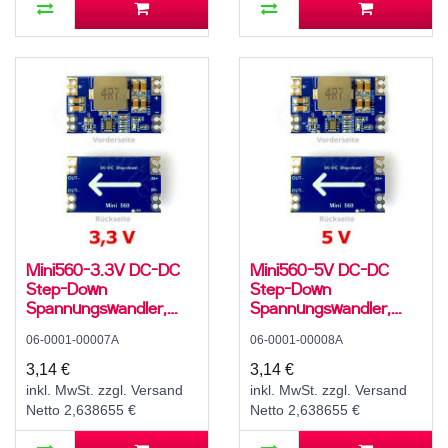
Mini560-3.3V DC-DC
Mini560-5V DC-DC
Step-Down
Step-Down
Spannungswandler,
Spannungswandler,
Abwärtswandler, Buck
Abwärtswandler, Buck
06-0001-00007A
06-0001-00008A
Converter, 4 A, 5..20 V
Converter, 4 A, 7..20 V
zu 3,3 V
zu 5 V
3,14 €
3,14 €
inkl. MwSt. zzgl. Versand
inkl. MwSt. zzgl. Versand
Netto 2,638655 €
Netto 2,638655 €