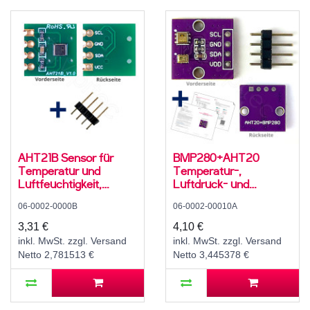
AHT21B Sensor für
BMP280+AHT20
Temperatur und
Temperatur-,
Luftfeuchtigkeit,
Luftdruck- und
2,2..5,5 V, I2C
Luftfeuchtesensor,
06-0002-0000B
06-0002-00010A
2,8..5 V, I2C
3,31 €
4,10 €
inkl. MwSt. zzgl. Versand
inkl. MwSt. zzgl. Versand
Netto 2,781513 €
Netto 3,445378 €