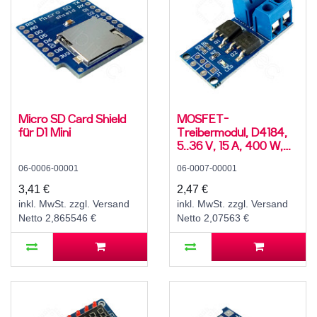
Micro SD Card Shield
MOSFET-
für D1 Mini
Treibermodul, D4184,
5..36 V, 15 A, 400 W,
0..20 kHz PWM,
06-0006-00001
06-0007-00001
-40..85 °C
3,41 €
2,47 €
inkl. MwSt. zzgl. Versand
inkl. MwSt. zzgl. Versand
Netto 2,865546 €
Netto 2,07563 €