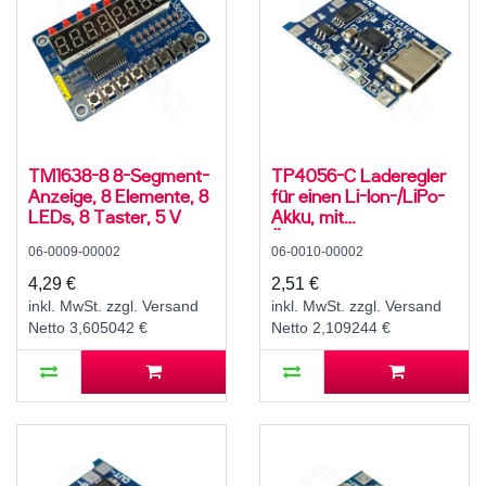
TM1638-8 8-Segment-
TP4056-C Laderegler
Anzeige, 8 Elemente, 8
für einen Li-Ion-/LiPo-
LEDs, 8 Taster, 5 V
Akku, mit
Überladeschutz und
06-0009-00002
06-0010-00002
Tiefentladeschutz,
USB-C, 5 V, 1 A
4,29 €
2,51 €
inkl. MwSt. zzgl. Versand
inkl. MwSt. zzgl. Versand
Netto 3,605042 €
Netto 2,109244 €