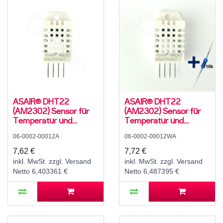
ASAIR® DHT22
ASAIR® DHT22
(AM2302) Sensor für
(AM2302) Sensor für
Temperatur und
Temperatur und
Luftfeuchte, 3,3..5,5 V,
Luftfeuchte, 3,3..5,5 V,
06-0002-00012A
06-0002-00012WA
0..99,9 ± 2 % rH,
0..99,9 ± 2 % rH,
-40..80 ± 1 °C
-40..80 ± 1 °C, mit 10K
7,62 €
7,72 €
Widerstand und
inkl. MwSt. zzgl. Versand
inkl. MwSt. zzgl. Versand
Anleitung
Netto 6,403361 €
Netto 6,487395 €