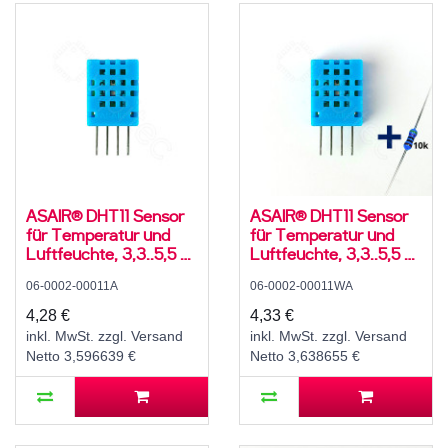
ASAIR® DHT11 Sensor
ASAIR® DHT11 Sensor
für Temperatur und
für Temperatur und
Luftfeuchte, 3,3..5,5 V,
Luftfeuchte, 3,3..5,5 V,
5..95 ± 5 % rH, -20..60
5..95 ± 5 % rH, -20..60
06-0002-00011A
06-0002-00011WA
± 2 °C
± 2 °C, mit 10K
Widerstand und
4,28 €
4,33 €
Anleitung
inkl. MwSt. zzgl. Versand
inkl. MwSt. zzgl. Versand
Netto 3,596639 €
Netto 3,638655 €