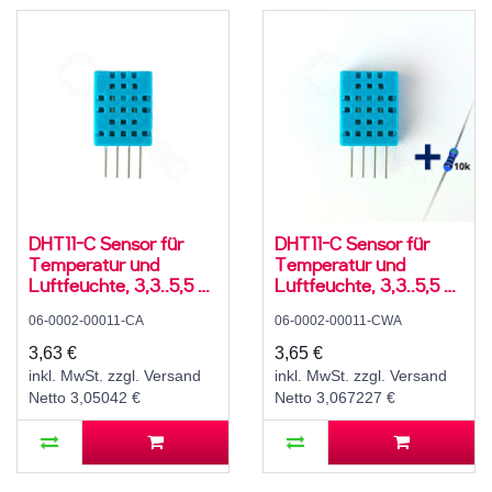
DHT11-C Sensor für
DHT11-C Sensor für
Temperatur und
Temperatur und
Luftfeuchte, 3,3..5,5 V,
Luftfeuchte, 3,3..5,5 V,
10..90 ± 8 % rH, -10..50
10..90 ± 8 % rH, -10..50
06-0002-00011-CA
06-0002-00011-CWA
± 3 °C
± 3 °C, mit 10K
Widerstand und
3,63 €
3,65 €
Anleitung
inkl. MwSt. zzgl. Versand
inkl. MwSt. zzgl. Versand
Netto 3,05042 €
Netto 3,067227 €