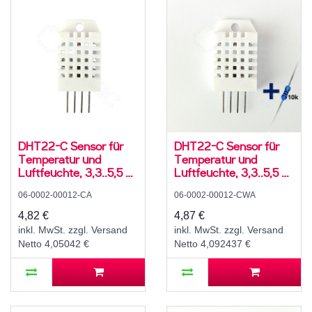
DHT22-C Sensor für
DHT22-C Sensor für
Temperatur und
Temperatur und
Luftfeuchte, 3,3..5,5 V,
Luftfeuchte, 3,3..5,5 V,
5..95 ± 5 % rH, -20..60
5..95 ± 5 % rH, -20..60
06-0002-00012-CA
06-0002-00012-CWA
± 3 °C
± 3 °C, mit 10K
Widerstand und
4,82 €
4,87 €
Anleitung
inkl. MwSt. zzgl. Versand
inkl. MwSt. zzgl. Versand
Netto 4,05042 €
Netto 4,092437 €