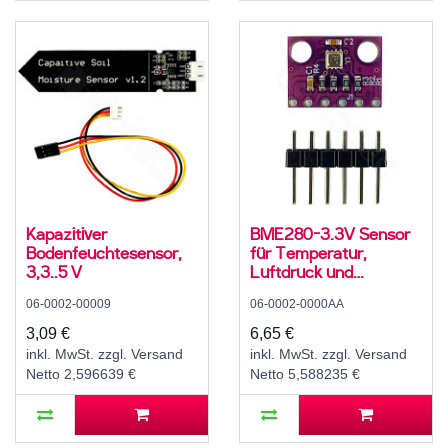
Kapazitiver
BME280-3.3V Sensor
Bodenfeuchtesensor,
für Temperatur,
3,3..5 V
Luftdruck und
Luftfeuchte, 3,3 V, I2C,
06-0002-00009
06-0002-0000AA
SPI
3,09 €
6,65 €
inkl. MwSt. zzgl. Versand
inkl. MwSt. zzgl. Versand
Netto 2,596639 €
Netto 5,588235 €