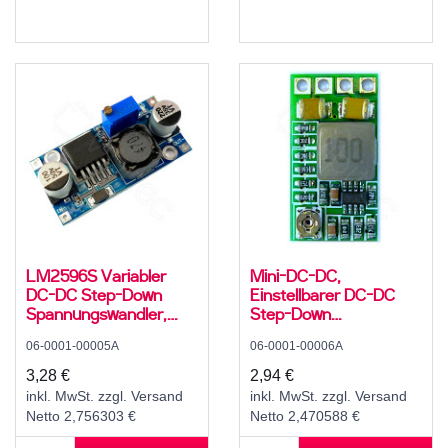
LM2596S Variabler
Mini-DC-DC,
DC-DC Step-Down
Einstellbarer DC-DC
Spannungswandler,
Step-Down
Abwärtswandler, 2 A,
Spannungswandler,
06-0001-00005A
06-0001-00006A
4..35 V zu 1,5..30 V
Abwärtswandler, 2 A,
12..20 V zu 1,8 V / 2,5 V
3,28 €
2,94 €
/ 3,3 V / 5 V / 9 V / 12 V
inkl. MwSt. zzgl. Versand
inkl. MwSt. zzgl. Versand
oder ADJ, fest oder
Netto 2,756303 €
Netto 2,470588 €
variabel einstellbar, mit
Potentiometer