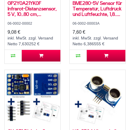
GP2Y0A21YK0F
BME280-5V Sensor für
Infrarot-Distanzsensor,
Temperatur, Luftdruck
5 V, 10..80 cm,
und Luftfeuchte, 1,8..5
-10..60°C
V, I2C
06-0002-00002
06-0002-00003A
9,08 €
7,60 €
inkl. MwSt. zzgl. Versand
inkl. MwSt. zzgl. Versand
Netto 7,630252 €
Netto 6,386555 €