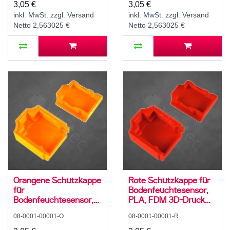
3,05 €
3,05 €
inkl. MwSt. zzgl. Versand
inkl. MwSt. zzgl. Versand
Netto 2,563025 €
Netto 2,563025 €
Orangene Schutzkappe
Rote Schutzkappe für
für
Bodenfeuchtesensor,
Bodenfeuchtesensor,
PLA, FDM 3D-Druck
PLA, FDM 3D-Druck
Gehäuse
08-0001-00001-O
08-0001-00001-R
Gehäuse