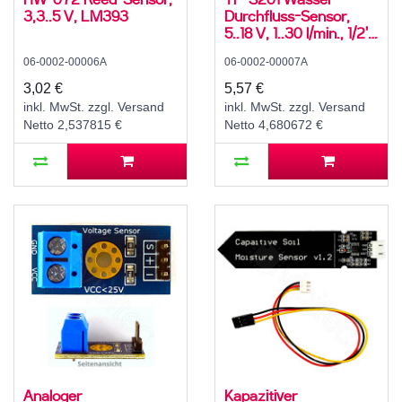
3,3..5 V, LM393
Durchfluss-Sensor,
5..18 V, 1..30 l/min., 1/2''
AG
06-0002-00006A
06-0002-00007A
3,02 €
5,57 €
inkl. MwSt. zzgl. Versand
inkl. MwSt. zzgl. Versand
Netto 2,537815 €
Netto 4,680672 €
Analoger
Kapazitiver