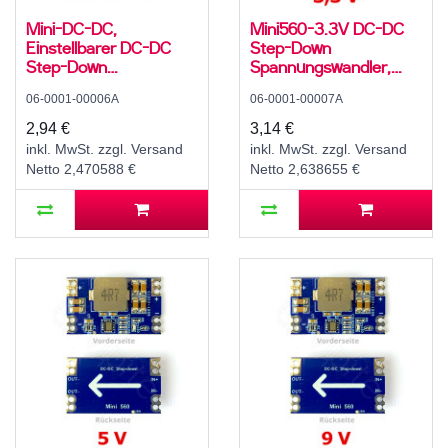
Mini-DC-DC,
Mini560-3.3V DC-DC
Einstellbarer DC-DC
Step-Down
Step-Down
Spannungswandler,
Spannungswandler,
Abwärtswandler, Buck
06-0001-00006A
06-0001-00007A
Abwärtswandler, 2 A,
Converter, 4 A, 5..20 V
12..20 V zu 1,8 V / 2,5 V
zu 3,3 V
2,94 €
3,14 €
/ 3,3 V / 5 V / 9 V / 12 V
inkl. MwSt. zzgl. Versand
inkl. MwSt. zzgl. Versand
oder ADJ, fest oder
Netto 2,470588 €
Netto 2,638655 €
variabel einstellbar, mit
Potentiometer