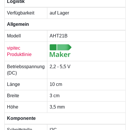
Logistik
Verfügbarkeit
auf Lager
Allgemein
Modell
AHT21B
vipitec
Produktlinie
Betriebsspannung
2,2 - 5,5 V
(DC)
Länge
10 cm
Breite
3 cm
Höhe
3,5 mm
Komponente
Schnittstelle
I2C