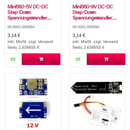
Mini560-5V DC-DC
Mini560-9V DC-DC
Step-Down
Step-Down
Spannungswandler,
Spannungswandler,
Abwärtswandler, Buck
Abwärtswandler, Buck
06-0001-00008A
06-0001-00009A
Converter, 4 A, 7..20 V
Converter, 3 A, 11..20 V
zu 5 V
zu 9 V
3,14 €
3,14 €
inkl. MwSt. zzgl. Versand
inkl. MwSt. zzgl. Versand
Netto 2,638655 €
Netto 2,638655 €