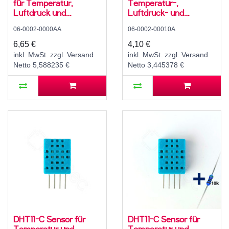
für Temperatur,
Temperatur-,
Luftdruck und
Luftdruck- und
Luftfeuchte, 3,3 V, I2C,
Luftfeuchtesensor,
06-0002-0000AA
06-0002-00010A
SPI
2,8..5 V, I2C
6,65 €
4,10 €
inkl. MwSt. zzgl. Versand
inkl. MwSt. zzgl. Versand
Netto 5,588235 €
Netto 3,445378 €
DHT11-C Sensor für
DHT11-C Sensor für
Temperatur und
Temperatur und