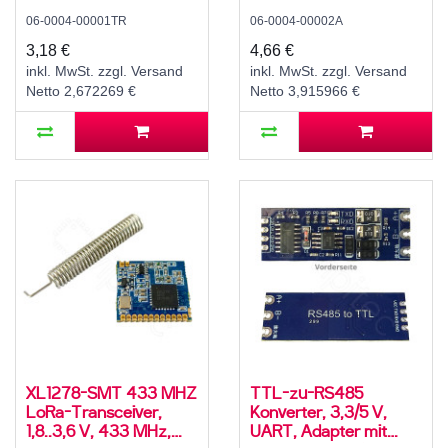
MHz, 350 m, 500
06-0004-00001TR
06-0004-00002A
kBit/s, -40..85 °C, SPI
3,18 €
4,66 €
inkl. MwSt. zzgl. Versand
inkl. MwSt. zzgl. Versand
Netto 2,672269 €
Netto 3,915966 €
XL1278-SMT 433 MHZ
TTL-zu-RS485
LoRa-Transceiver,
Konverter, 3,3/5 V,
1,8..3,6 V, 433 MHz,
UART, Adapter mit