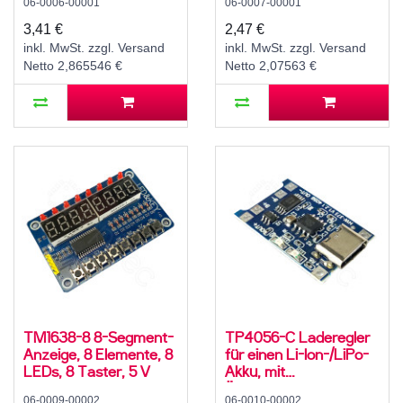
06-0006-00001
06-0007-00001
-40..85 °C
3,41 €
2,47 €
inkl. MwSt. zzgl. Versand
inkl. MwSt. zzgl. Versand
Netto 2,865546 €
Netto 2,07563 €
TM1638-8 8-Segment-
TP4056-C Laderegler
Anzeige, 8 Elemente, 8
für einen Li-Ion-/LiPo-
LEDs, 8 Taster, 5 V
Akku, mit
Überladeschutz und
06-0009-00002
06-0010-00002