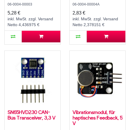
SPI, SX1278
Flow Control, -40..85
06-0004-00003
06-0004-00004A
°C
5,28 €
2,83 €
inkl. MwSt. zzgl. Versand
inkl. MwSt. zzgl. Versand
Netto 4,436975 €
Netto 2,378151 €
SN65HVD230 CAN-
Vibrationsmodul, für
Bus Transceiver, 3,3 V
haptisches Feedback, 5
V