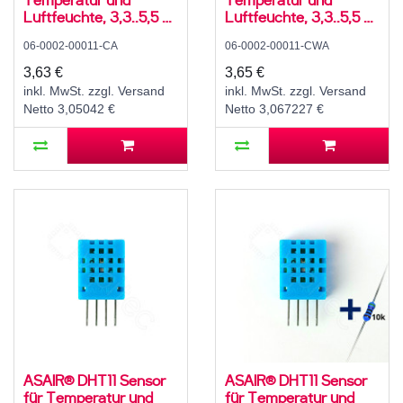
Luftfeuchte, 3,3..5,5 V,
Luftfeuchte, 3,3..5,5 V,
10..90 ± 8 % rH, -10..50
10..90 ± 8 % rH, -10..50
06-0002-00011-CA
06-0002-00011-CWA
± 3 °C
± 3 °C, mit 10K
Widerstand und
3,63 €
3,65 €
Anleitung
inkl. MwSt. zzgl. Versand
inkl. MwSt. zzgl. Versand
Netto 3,05042 €
Netto 3,067227 €
ASAIR® DHT11 Sensor
ASAIR® DHT11 Sensor
für Temperatur und
für Temperatur und