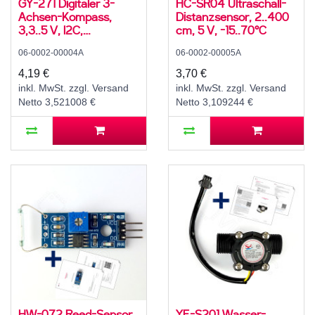
GY-271 Digitaler 3-
HC-SR04 Ultraschall-
Achsen-Kompass,
Distanzsensor, 2..400
3,3..5 V, I2C,
cm, 5 V, -15..70°C
QMC5883L
06-0002-00004A
06-0002-00005A
4,19 €
3,70 €
inkl. MwSt. zzgl. Versand
inkl. MwSt. zzgl. Versand
Netto 3,521008 €
Netto 3,109244 €
HW-072 Reed-Sensor,
YF-S201 Wasser-