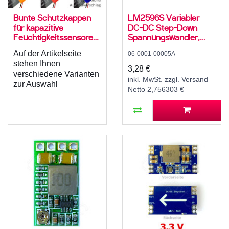
Bunte Schutzkappen
LM2596S Variabler
für kapazitive
DC-DC Step-Down
Feuchtigkeitssensoren,
Spannungswandler,
Verschiedene Farben
Abwärtswandler, 2 A,
Auf der Artikelseite
06-0001-00005A
zur Auswahl, 3D PLA
4..35 V zu 1,5..30 V
stehen Ihnen
Gehäuse
3,28 €
verschiedene Varianten
inkl. MwSt. zzgl. Versand
zur Auswahl
Netto 2,756303 €