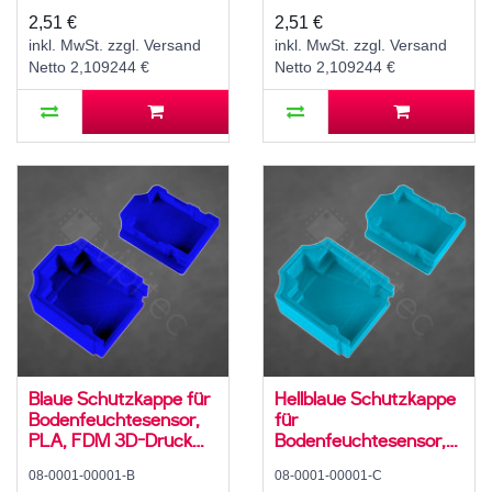
Micro USB, 5 V, 1 A
USB, 5 V, 1 A
2,51 €
2,51 €
inkl. MwSt. zzgl. Versand
inkl. MwSt. zzgl. Versand
Netto 2,109244 €
Netto 2,109244 €
Blaue Schutzkappe für
Hellblaue Schutzkappe
Bodenfeuchtesensor,
für
PLA, FDM 3D-Druck
Bodenfeuchtesensor,
Gehäuse
PLA, FDM 3D-Druck
08-0001-00001-B
08-0001-00001-C
Gehäuse