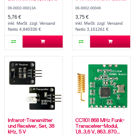
0..99,9 ± 3 % rH,
I2C, 3,3..5 V, 5..100 cm,
06-0002-00013A
06-0002-00046
-40..80 ± 1 °C
±3..12 %
5,76 €
3,75 €
inkl. MwSt. zzgl. Versand
inkl. MwSt. zzgl. Versand
Netto 4,840336 €
Netto 3,151261 €
Infrarot-Transmitter
CC1101 868 MHz Funk-
und Receiver, Set, 38
Transceiver-Modul,
kHz, 5 V
1,8..3,6 V, 863..870