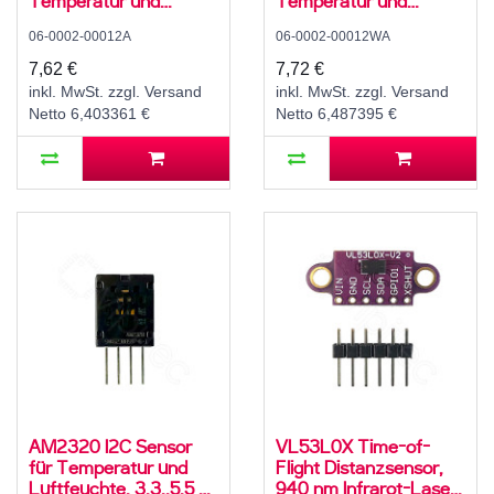
Temperatur und
Temperatur und
Luftfeuchte, 3,3..5,5 V,
Luftfeuchte, 3,3..5,5 V,
06-0002-00012A
06-0002-00012WA
0..99,9 ± 2 % rH,
0..99,9 ± 2 % rH,
-40..80 ± 1 °C
-40..80 ± 1 °C, mit 10K
7,62 €
7,72 €
Widerstand und
inkl. MwSt. zzgl. Versand
inkl. MwSt. zzgl. Versand
Anleitung
Netto 6,403361 €
Netto 6,487395 €
AM2320 I2C Sensor
VL53L0X Time-of-
für Temperatur und
Flight Distanzsensor,
Luftfeuchte, 3,3..5,5 V,
940 nm Infrarot-Laser,