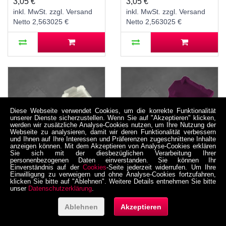
3,05 €
3,05 €
inkl. MwSt. zzgl. Versand
inkl. MwSt. zzgl. Versand
Netto 2,563025 €
Netto 2,563025 €
Diese Webseite verwendet Cookies, um die korrekte Funktionalität
unserer Dienste sicherzustellen. Wenn Sie auf "Akzeptieren" klicken,
werden wir zusätzliche Analyse-Cookies nutzen, um Ihre Nutzung der
Webseite zu analysieren, damit wir deren Funktionalität verbessern
und Ihnen auf Ihre Interessen und Präferenzen zugeschnittene Inhalte
anzeigen können. Mit dem Akzeptieren von Analyse-Cookies erklären
Sie sich mit der diesbezüglichen Verarbeitung Ihrer
personenbezogenen Daten einverstanden. Sie können Ihr
Einverständnis auf der
Cookies
-Seite jederzeit widerrufen. Um Ihre
Farblose Schutzkappe
Violette Schutzkappe
Einwilligung zu verweigern und ohne Analyse-Cookies fortzufahren,
klicken Sie bitte auf "Ablehnen". Weitere Details entnehmen Sie bitte
für
für
unser
Datenschutzerklärung
.
Bodenfeuchtesensor,
Bodenfeuchtesensor,
PLA, FDM 3D-Druck
PLA, FDM 3D-Druck
Ablehnen
Akzeptieren
08-0001-00001-T
08-0001-00001-V
Gehäuse
Gehäuse
3,05 €
3,05 €