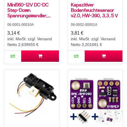
Mini560-12V DC-DC
Kapazitiver
Step-Down
Bodenfeuchtesensor
Spannungswandler,
v2.0, HW-390, 3,3..5 V
Abwärtswandler, Buck
06-0001-00010A
06-0002-00001A
Converter, 3 A, 14..20
V zu 12 V
3,14 €
3,81 €
inkl. MwSt. zzgl. Versand
inkl. MwSt. zzgl. Versand
Netto 2,638655 €
Netto 3,201681 €