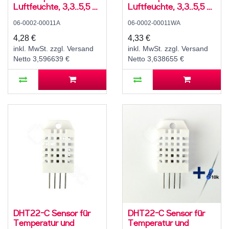
Luftfeuchte, 3,3..5,5 V,
Luftfeuchte, 3,3..5,5 V,
5..95 ± 5 % rH, -20..60
5..95 ± 5 % rH, -20..60
06-0002-00011A
06-0002-00011WA
± 2 °C
± 2 °C, mit 10K
Widerstand und
4,28 €
4,33 €
Anleitung
inkl. MwSt. zzgl. Versand
inkl. MwSt. zzgl. Versand
Netto 3,596639 €
Netto 3,638655 €
DHT22-C Sensor für
DHT22-C Sensor für
Temperatur und
Temperatur und