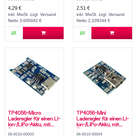
Tiefentladeschutz,
USB-C, 5 V, 1 A
4,29 €
2,51 €
inkl. MwSt. zzgl. Versand
inkl. MwSt. zzgl. Versand
Netto 3,605042 €
Netto 2,109244 €
TP4056-Micro
TP4056-Mini
Laderegler für einen Li-
Laderegler für einen Li-
Ion-/LiPo-Akku, mit
Ion-/LiPo-Akku, mit
Überladeschutz und
Überladeschutz und
06-0010-00003
06-0010-00004
Tiefentladeschutz,
Tiefentladeschutz, Mini