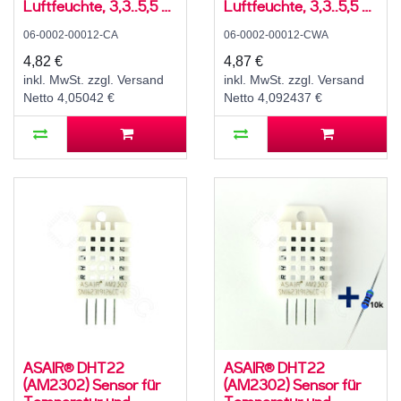
Luftfeuchte, 3,3..5,5 V,
Luftfeuchte, 3,3..5,5 V,
5..95 ± 5 % rH, -20..60
5..95 ± 5 % rH, -20..60
06-0002-00012-CA
06-0002-00012-CWA
± 3 °C
± 3 °C, mit 10K
Widerstand und
4,82 €
4,87 €
Anleitung
inkl. MwSt. zzgl. Versand
inkl. MwSt. zzgl. Versand
Netto 4,05042 €
Netto 4,092437 €
ASAIR® DHT22
ASAIR® DHT22
(AM2302) Sensor für
(AM2302) Sensor für