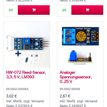
Netto 3,521008 €
Netto 3,109244 €
HW-072 Reed-Sensor,
Analoger
3,3..5 V, LM393
Spannungssensor,
0..25 V
06-0002-00006A
06-0002-00008
3,02 €
2,67 €
inkl. MwSt. zzgl. Versand
inkl. MwSt. zzgl. Versand
Netto 2,537815 €
Netto 2,243697 €