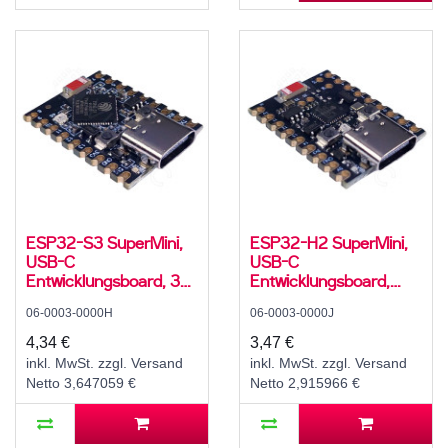
ESP32-S3 SuperMini,
ESP32-H2 SuperMini,
USB-C
USB-C
Entwicklungsboard, 32-
Entwicklungsboard,
Bit LX7 Dual-Core + 2
Low-Power 32-Bit
06-0003-0000H
06-0003-0000J
Co-Prozessoren, 240
RISC-V Single-Core, 96
MHz, 4 MB Flash, 512
MHz, 4 MB Flash, 320
4,34 €
3,47 €
KB SRAM, 384 KB
KB SRAM, 128 KB ROM,
inkl. MwSt. zzgl. Versand
inkl. MwSt. zzgl. Versand
ROM, 3,3 V, Bluetooth
3,3 V, Bluetooth 5.3 LE
Netto 3,647059 €
Netto 2,915966 €
5.0 LE