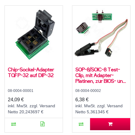
Chip-Sockel-Adapter
SOP-8/SOIC-8 Test-
TQFP-32 auf DIP-32
Clip, mit Adapter-
Platinen, zur BIOS- und
EEPROM-
08-0004-00001
08-0004-00002
Programmierung,
93Cxx / 25Cxx / 24Cxx
24,09 €
6,38 €
inkl. MwSt. zzgl. Versand
inkl. MwSt. zzgl. Versand
Netto 20,243697 €
Netto 5,361345 €