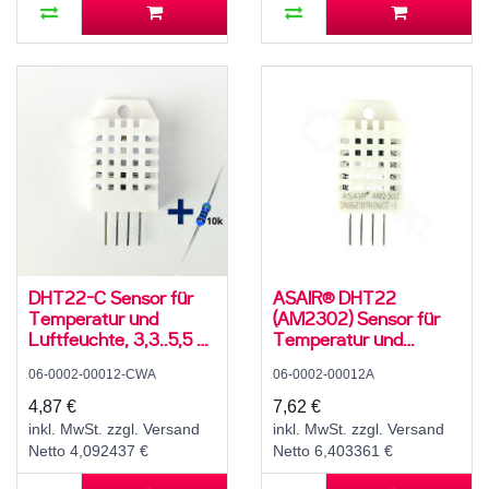
DHT22-C Sensor für
ASAIR® DHT22
Temperatur und
(AM2302) Sensor für
Luftfeuchte, 3,3..5,5 V,
Temperatur und
5..95 ± 5 % rH, -20..60
Luftfeuchte, 3,3..5,5 V,
06-0002-00012-CWA
06-0002-00012A
± 3 °C, mit 10K
0..99,9 ± 2 % rH,
Widerstand und
-40..80 ± 1 °C
4,87 €
7,62 €
Anleitung
inkl. MwSt. zzgl. Versand
inkl. MwSt. zzgl. Versand
Netto 4,092437 €
Netto 6,403361 €