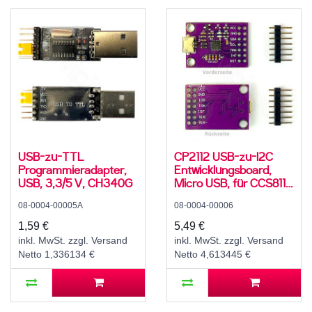
USB-zu-TTL
CP2112 USB-zu-I2C
Programmieradapter,
Entwicklungsboard,
USB, 3,3/5 V, CH340G
Micro USB, für CCS811
Debug-Board
08-0004-00005A
08-0004-00006
1,59 €
5,49 €
inkl. MwSt. zzgl. Versand
inkl. MwSt. zzgl. Versand
Netto 1,336134 €
Netto 4,613445 €