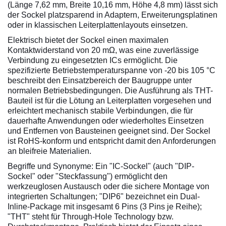
(Länge 7,62 mm, Breite 10,16 mm, Höhe 4,8 mm) lässt sich
der Sockel platzsparend in Adaptern, Erweiterungsplatinen
oder in klassischen Leiterplattenlayouts einsetzen.
Elektrisch bietet der Sockel einen maximalen
Kontaktwiderstand von 20 mΩ, was eine zuverlässige
Verbindung zu eingesetzten ICs ermöglicht. Die
spezifizierte Betriebstemperaturspanne von -20 bis 105 °C
beschreibt den Einsatzbereich der Baugruppe unter
normalen Betriebsbedingungen. Die Ausführung als THT-
Bauteil ist für die Lötung an Leiterplatten vorgesehen und
erleichtert mechanisch stabile Verbindungen, die für
dauerhafte Anwendungen oder wiederholtes Einsetzen
und Entfernen von Bausteinen geeignet sind. Der Sockel
ist RoHS-konform und entspricht damit den Anforderungen
an bleifreie Materialien.
Begriffe und Synonyme: Ein "IC-Sockel" (auch "DIP-
Sockel" oder "Steckfassung") ermöglicht den
werkzeuglosen Austausch oder die sichere Montage von
integrierten Schaltungen; "DIP6" bezeichnet ein Dual-
Inline-Package mit insgesamt 6 Pins (3 Pins je Reihe);
"THT" steht für Through-Hole Technology bzw.