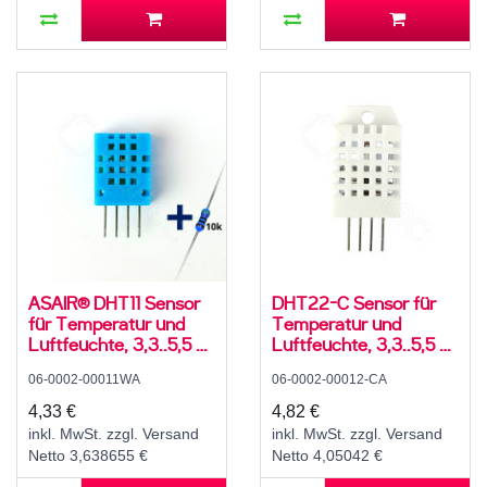
ASAIR® DHT11 Sensor
DHT22-C Sensor für
für Temperatur und
Temperatur und
Luftfeuchte, 3,3..5,5 V,
Luftfeuchte, 3,3..5,5 V,
5..95 ± 5 % rH, -20..60
5..95 ± 5 % rH, -20..60
06-0002-00011WA
06-0002-00012-CA
± 2 °C, mit 10K
± 3 °C
Widerstand und
4,33 €
4,82 €
Anleitung
inkl. MwSt. zzgl. Versand
inkl. MwSt. zzgl. Versand
Netto 3,638655 €
Netto 4,05042 €