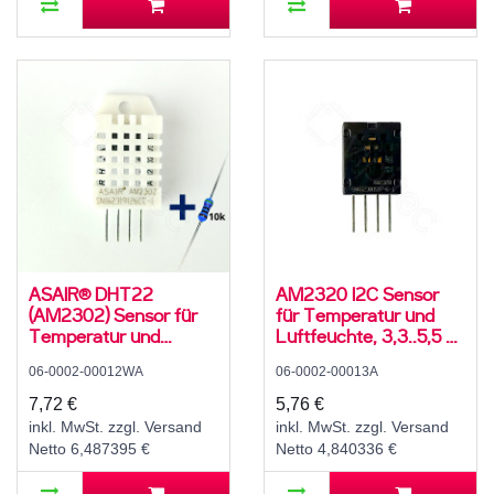
ASAIR® DHT22
AM2320 I2C Sensor
(AM2302) Sensor für
für Temperatur und
Temperatur und
Luftfeuchte, 3,3..5,5 V,
Luftfeuchte, 3,3..5,5 V,
0..99,9 ± 3 % rH,
06-0002-00012WA
06-0002-00013A
0..99,9 ± 2 % rH,
-40..80 ± 1 °C
-40..80 ± 1 °C, mit 10K
7,72 €
5,76 €
Widerstand und
inkl. MwSt. zzgl. Versand
inkl. MwSt. zzgl. Versand
Anleitung
Netto 6,487395 €
Netto 4,840336 €