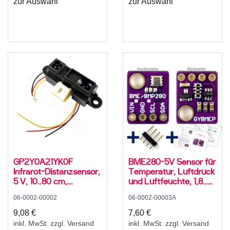
zur Auswahl
zur Auswahl
GP2Y0A21YK0F
BME280-5V Sensor für
Infrarot-Distanzsensor,
Temperatur, Luftdruck
5 V, 10..80 cm,
und Luftfeuchte, 1,8..5
-10..60°C
V, I2C
06-0002-00002
06-0002-00003A
9,08 €
7,60 €
inkl. MwSt. zzgl. Versand
inkl. MwSt. zzgl. Versand