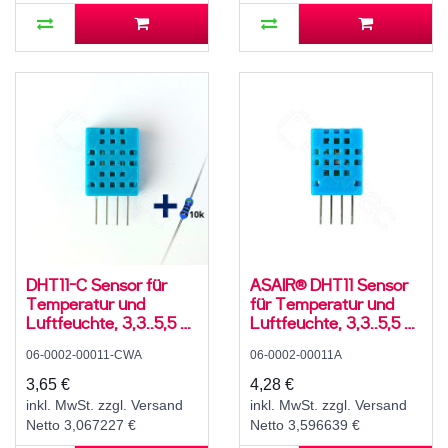
DHT11-C Sensor für
ASAIR® DHT11 Sensor
Temperatur und
für Temperatur und
Luftfeuchte, 3,3..5,5 V,
Luftfeuchte, 3,3..5,5 V,
10..90 ± 8 % rH, -10..50
5..95 ± 5 % rH, -20..60
06-0002-00011-CWA
06-0002-00011A
± 3 °C, mit 10K
± 2 °C
Widerstand und
3,65 €
4,28 €
Anleitung
inkl. MwSt. zzgl. Versand
inkl. MwSt. zzgl. Versand
Netto 3,067227 €
Netto 3,596639 €