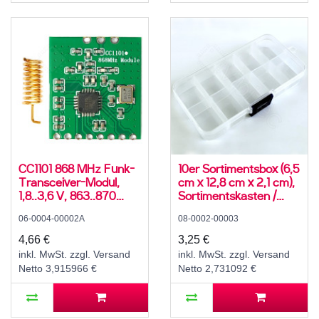
CC1101 868 MHz Funk-
10er Sortimentsbox (6,5
Transceiver-Modul,
cm x 12,8 cm x 2,1 cm),
1,8..3,6 V, 863..870
Sortimentskasten /
MHz, 350 m, 500
Sortierkasten mit 10
06-0004-00002A
08-0002-00003
kBit/s, -40..85 °C, SPI
Fächern und 6
variablen
4,66 €
3,25 €
Zwischenwänden,
inkl. MwSt. zzgl. Versand
inkl. MwSt. zzgl. Versand
transparent
Netto 3,915966 €
Netto 2,731092 €