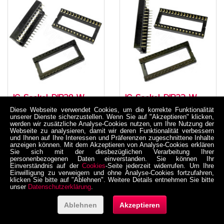
IC-Sockel, DIP28-W,
IC-Sockel, DIP32-W,
15,24 mm, -20..105 °C
15,24 mm, -20..105 °C
Diese Webseite verwendet Cookies, um die korrekte Funktionalität
unserer Dienste sicherzustellen. Wenn Sie auf "Akzeptieren" klicken,
werden wir zusätzliche Analyse-Cookies nutzen, um Ihre Nutzung der
Webseite zu analysieren, damit wir deren Funktionalität verbessern
08-0004-02112
08-0004-02114
und Ihnen auf Ihre Interessen und Präferenzen zugeschnittene Inhalte
anzeigen können. Mit dem Akzeptieren von Analyse-Cookies erklären
1,84 €
1,85 €
Sie sich mit der diesbezüglichen Verarbeitung Ihrer
inkl. MwSt. zzgl. Versand
inkl. MwSt. zzgl. Versand
personenbezogenen Daten einverstanden. Sie können Ihr
Einverständnis auf der
Cookies
-Seite jederzeit widerrufen. Um Ihre
Netto 1,546218 €
Netto 1,554622 €
Einwilligung zu verweigern und ohne Analyse-Cookies fortzufahren,
klicken Sie bitte auf "Ablehnen". Weitere Details entnehmen Sie bitte
unser
Datenschutzerklärung
.
Ablehnen
Akzeptieren