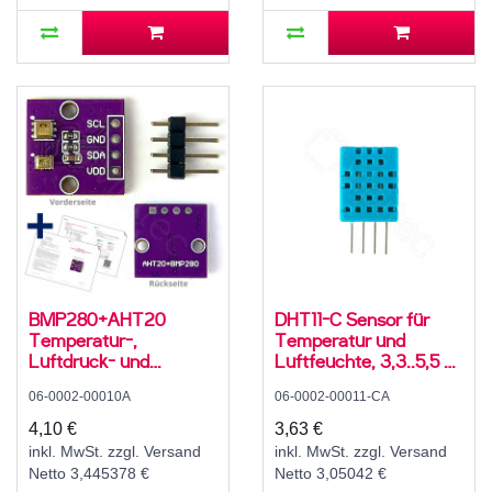
BMP280+AHT20
DHT11-C Sensor für
Temperatur-,
Temperatur und
Luftdruck- und
Luftfeuchte, 3,3..5,5 V,
Luftfeuchtesensor,
10..90 ± 8 % rH, -10..50
06-0002-00010A
06-0002-00011-CA
2,8..5 V, I2C
± 3 °C
4,10 €
3,63 €
inkl. MwSt. zzgl. Versand
inkl. MwSt. zzgl. Versand
Netto 3,445378 €
Netto 3,05042 €