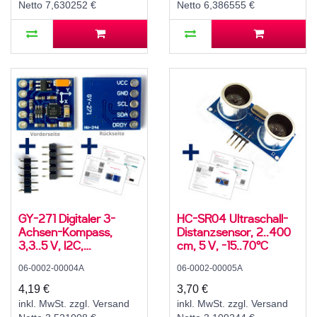
Netto 7,630252 €
Netto 6,386555 €
GY-271 Digitaler 3-
HC-SR04 Ultraschall-
Achsen-Kompass,
Distanzsensor, 2..400
3,3..5 V, I2C,
cm, 5 V, -15..70°C
QMC5883L
06-0002-00004A
06-0002-00005A
4,19 €
3,70 €
inkl. MwSt. zzgl. Versand
inkl. MwSt. zzgl. Versand