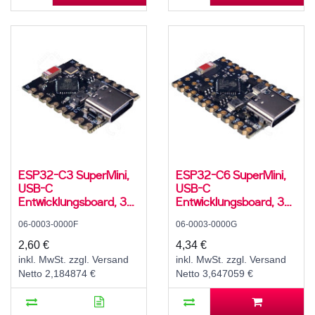
ESP32-C3 SuperMini,
ESP32-C6 SuperMini,
USB-C
USB-C
Entwicklungsboard, 32-
Entwicklungsboard, 32-
Bit RISC-V Single-Core
Bit RISC-V Single-Core
06-0003-0000F
06-0003-0000G
Prozesser, 160 MHz, 4
+ 1 LP RISC-V Co-
MB Flash, 400 KB
Prozesser, 160 MHz, 4
2,60 €
4,34 €
SRAM, 384 KB ROM,
MB Flash, 512 KB
inkl. MwSt. zzgl. Versand
inkl. MwSt. zzgl. Versand
3,3 V, WiFi, Bluetooth
SRAM, 320 KB ROM,
Netto 2,184874 €
Netto 3,647059 €
5.0 LE
3,3 V, WiFi 6, Bluetooth
5.3 LE