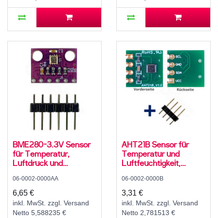
BME280-3.3V Sensor
AHT21B Sensor für
für Temperatur,
Temperatur und
Luftdruck und
Luftfeuchtigkeit,
Luftfeuchte, 3,3 V, I2C,
2,2..5,5 V, I2C
06-0002-0000AA
06-0002-0000B
SPI
6,65 €
3,31 €
inkl. MwSt. zzgl. Versand
inkl. MwSt. zzgl. Versand
Netto 5,588235 €
Netto 2,781513 €