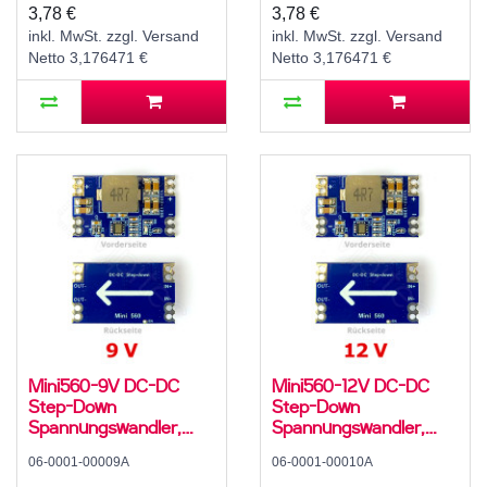
zu 3,3 V
zu 5 V
3,78 €
3,78 €
inkl. MwSt. zzgl. Versand
inkl. MwSt. zzgl. Versand
Netto 3,176471 €
Netto 3,176471 €
Mini560-9V DC-DC
Mini560-12V DC-DC
Step-Down
Step-Down
Spannungswandler,
Spannungswandler,
Abwärtswandler, Buck
Abwärtswandler, Buck
06-0001-00009A
06-0001-00010A
Converter, 3 A, 11..20 V
Converter, 3 A, 14..20