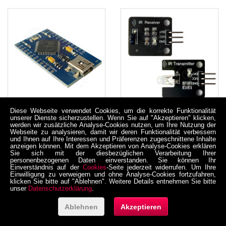
Diese Webseite verwendet Cookies, um die korrekte Funktionalität
Pro Micro
Infrarot-Transmitter
unserer Dienste sicherzustellen. Wenn Sie auf "Akzeptieren" klicken,
Entwicklungsboard, 3,3
und Receiver, Set, 38
werden wir zusätzliche Analyse-Cookies nutzen, um Ihre Nutzung der
Webseite zu analysieren, damit wir deren Funktionalität verbessern
V, 16 MHz, Mini USB,
kHz, 5 V
und Ihnen auf Ihre Interessen und Präferenzen zugeschnittene Inhalte
ATmega32U4
anzeigen können. Mit dem Akzeptieren von Analyse-Cookies erklären
06-0003-00010
06-0004-00001TR
Sie sich mit der diesbezüglichen Verarbeitung Ihrer
personenbezogenen Daten einverstanden. Sie können Ihr
5,21 €
3,18 €
Einverständnis auf der
Cookies
-Seite jederzeit widerrufen. Um Ihre
Einwilligung zu verweigern und ohne Analyse-Cookies fortzufahren,
inkl. MwSt. zzgl. Versand
inkl. MwSt. zzgl. Versand
klicken Sie bitte auf "Ablehnen". Weitere Details entnehmen Sie bitte
Netto 4,378151 €
Netto 2,672269 €
unser
Datenschutzerklärung
.
Ablehnen
Akzeptieren