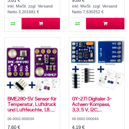
3,81 €
9,08 €
inkl. MwSt. zzgl. Versand
inkl. MwSt. zzgl. Versand
Netto 3,201681 €
Netto 7,630252 €
BME280-5V Sensor für
GY-271 Digitaler 3-
Temperatur, Luftdruck
Achsen-Kompass,
und Luftfeuchte, 1,8..5
3,3..5 V, I2C,
V, I2C
QMC5883L
06-0002-00003A
06-0002-00004A
7,60 €
4,19 €