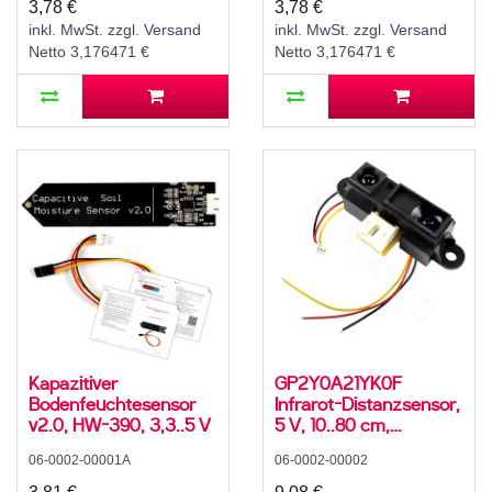
zu 9 V
V zu 12 V
3,78 €
3,78 €
inkl. MwSt. zzgl. Versand
inkl. MwSt. zzgl. Versand
Netto 3,176471 €
Netto 3,176471 €
Kapazitiver
GP2Y0A21YK0F
Bodenfeuchtesensor
Infrarot-Distanzsensor,
v2.0, HW-390, 3,3..5 V
5 V, 10..80 cm,
-10..60°C
06-0002-00001A
06-0002-00002