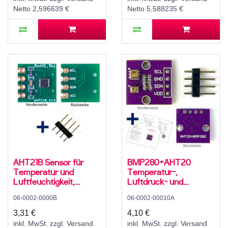
Netto 2,596639 €
Netto 5,588235 €
AHT21B Sensor für
BMP280+AHT20
Temperatur und
Temperatur-,
Luftfeuchtigkeit,
Luftdruck- und
2,2..5,5 V, I2C
Luftfeuchtesensor,
06-0002-0000B
06-0002-00010A
2,8..5 V, I2C
3,31 €
4,10 €
inkl. MwSt. zzgl. Versand
inkl. MwSt. zzgl. Versand