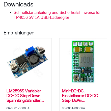
Downloads
Schnellstartanleitung und Sicherheitshinweise für
TP4056 5V 1A USB-Laderegler
Empfehlungen
LM2596S Variabler
Mini-DC-DC,
DC-DC Step-Down
Einstellbarer DC-DC
Spannungswandler,
Step-Down
Abwärtswandler, 2 A,
Spannungswandler,
06-0001-00005A
06-0001-00006A
4..35 V zu 1,5..30 V
Abwärtswandler, 2 A,