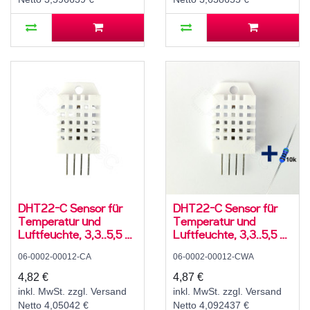
DHT22-C Sensor für
DHT22-C Sensor für
Temperatur und
Temperatur und
Luftfeuchte, 3,3..5,5 V,
Luftfeuchte, 3,3..5,5 V,
5..95 ± 5 % rH, -20..60
5..95 ± 5 % rH, -20..60
06-0002-00012-CA
06-0002-00012-CWA
± 3 °C
± 3 °C, mit 10K
Widerstand und
4,82 €
4,87 €
Anleitung
inkl. MwSt. zzgl. Versand
inkl. MwSt. zzgl. Versand
Netto 4,05042 €
Netto 4,092437 €