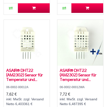
ASAIR® DHT22
ASAIR® DHT22
(AM2302) Sensor für
(AM2302) Sensor für
Temperatur und
Temperatur und
Luftfeuchte, 3,3..5,5 V,
Luftfeuchte, 3,3..5,5 V,
06-0002-00012A
06-0002-00012WA
0..99,9 ± 2 % rH,
0..99,9 ± 2 % rH,
-40..80 ± 1 °C
-40..80 ± 1 °C, mit 10K
7,62 €
7,72 €
Widerstand und
inkl. MwSt. zzgl. Versand
inkl. MwSt. zzgl. Versand
Anleitung
Netto 6,403361 €
Netto 6,487395 €