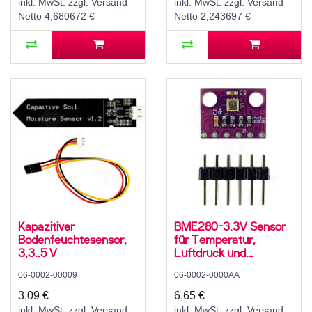
inkl. MwSt. zzgl. Versand
inkl. MwSt. zzgl. Versand
Netto 4,680672 €
Netto 2,243697 €
Kapazitiver
BME280-3.3V Sensor
Bodenfeuchtesensor,
für Temperatur,
3,3..5 V
Luftdruck und
Luftfeuchte, 3,3 V, I2C,
06-0002-00009
06-0002-0000AA
SPI
3,09 €
6,65 €
inkl. MwSt. zzgl. Versand
inkl. MwSt. zzgl. Versand