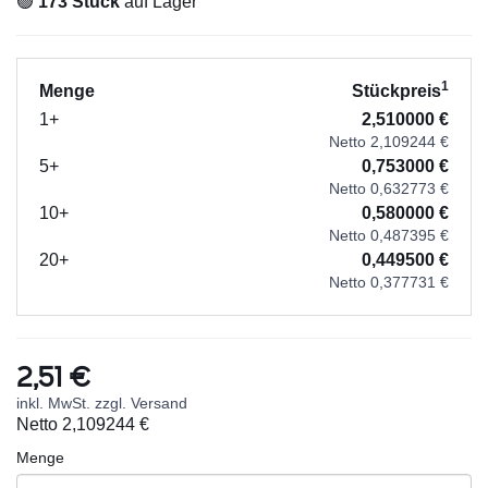
🟢
173 Stück
auf Lager
1
Menge
Stückpreis
1+
2,510000 €
Netto 2,109244 €
5+
0,753000 €
Netto 0,632773 €
10+
0,580000 €
Netto 0,487395 €
20+
0,449500 €
Netto 0,377731 €
2,51 €
inkl. MwSt. zzgl. Versand
Netto
2,109244 €
Menge