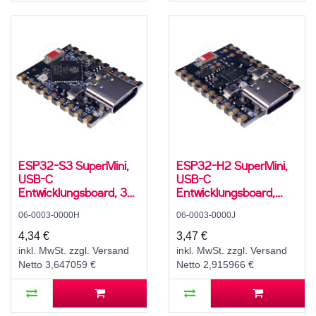
ESP32-S3 SuperMini,
ESP32-H2 SuperMini,
USB-C
USB-C
Entwicklungsboard, 32-
Entwicklungsboard,
Bit LX7 Dual-Core + 2
Low-Power 32-Bit
06-0003-0000H
06-0003-0000J
Co-Prozessoren, 240
RISC-V Single-Core, 96
MHz, 4 MB Flash, 512
MHz, 4 MB Flash, 320
4,34 €
3,47 €
KB SRAM, 384 KB
KB SRAM, 128 KB ROM,
inkl. MwSt. zzgl. Versand
inkl. MwSt. zzgl. Versand
ROM, 3,3 V, Bluetooth
3,3 V, Bluetooth 5.3 LE
Netto 3,647059 €
Netto 2,915966 €
5.0 LE