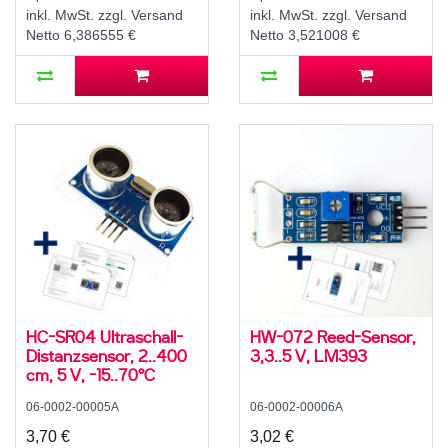
inkl. MwSt. zzgl. Versand
inkl. MwSt. zzgl. Versand
Netto 6,386555 €
Netto 3,521008 €
HC-SR04 Ultraschall-
HW-072 Reed-Sensor,
Distanzsensor, 2..400
3,3..5 V, LM393
cm, 5 V, -15..70°C
06-0002-00005A
06-0002-00006A
3,70 €
3,02 €