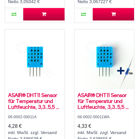
Netto 3,05042 €
Netto 3,067227 €
ASAIR® DHT11 Sensor
ASAIR® DHT11 Sensor
für Temperatur und
für Temperatur und
Luftfeuchte, 3,3..5,5 V,
Luftfeuchte, 3,3..5,5 V,
5..95 ± 5 % rH, -20..60
5..95 ± 5 % rH, -20..60
06-0002-00011A
06-0002-00011WA
± 2 °C
± 2 °C, mit 10K
Widerstand und
4,28 €
4,33 €
Anleitung
inkl. MwSt. zzgl. Versand
inkl. MwSt. zzgl. Versand
Netto 3,596639 €
Netto 3,638655 €