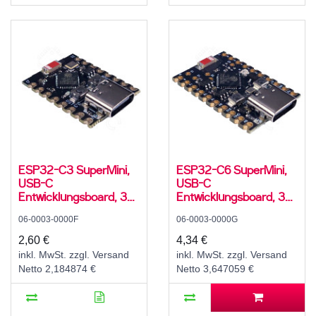
ESP32-C3 SuperMini,
ESP32-C6 SuperMini,
USB-C
USB-C
Entwicklungsboard, 32-
Entwicklungsboard, 32-
Bit RISC-V Single-Core
Bit RISC-V Single-Core
06-0003-0000F
06-0003-0000G
Prozesser, 160 MHz, 4
+ 1 LP RISC-V Co-
MB Flash, 400 KB
Prozesser, 160 MHz, 4
2,60 €
4,34 €
SRAM, 384 KB ROM,
MB Flash, 512 KB
inkl. MwSt. zzgl. Versand
inkl. MwSt. zzgl. Versand
3,3 V, WiFi, Bluetooth
SRAM, 320 KB ROM,
Netto 2,184874 €
Netto 3,647059 €
5.0 LE
3,3 V, WiFi 6, Bluetooth
5.3 LE