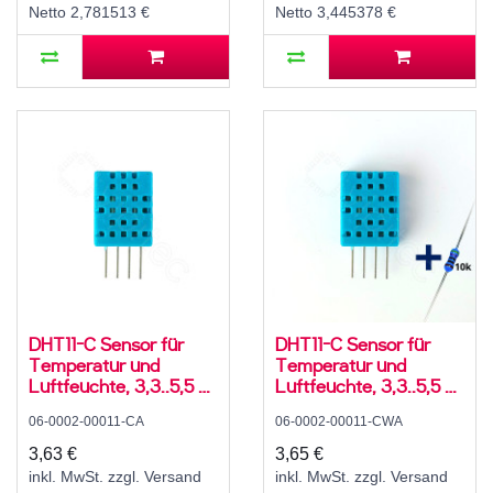
Netto 2,781513 €
Netto 3,445378 €
DHT11-C Sensor für
DHT11-C Sensor für
Temperatur und
Temperatur und
Luftfeuchte, 3,3..5,5 V,
Luftfeuchte, 3,3..5,5 V,
10..90 ± 8 % rH, -10..50
10..90 ± 8 % rH, -10..50
06-0002-00011-CA
06-0002-00011-CWA
± 3 °C
± 3 °C, mit 10K
Widerstand und
3,63 €
3,65 €
Anleitung
inkl. MwSt. zzgl. Versand
inkl. MwSt. zzgl. Versand