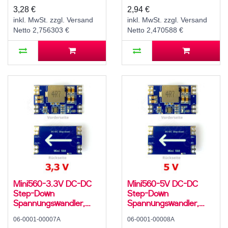
12..20 V zu 1,8 V / 2,5 V
3,28 €
2,94 €
/ 3,3 V / 5 V / 9 V / 12 V
inkl. MwSt. zzgl. Versand
inkl. MwSt. zzgl. Versand
oder ADJ, fest oder
Netto 2,756303 €
Netto 2,470588 €
variabel einstellbar, mit
Potentiometer
Mini560-3.3V DC-DC
Mini560-5V DC-DC
Step-Down
Step-Down
Spannungswandler,
Spannungswandler,
Abwärtswandler, Buck
Abwärtswandler, Buck
06-0001-00007A
06-0001-00008A
Converter, 4 A, 5..20 V
Converter, 4 A, 7..20 V