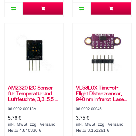
AM2320 I2C Sensor
VL53L0X Time-of-
für Temperatur und
Flight Distanzsensor,
Luftfeuchte, 3,3..5,5 V,
940 nm Infrarot-Laser,
0..99,9 ± 3 % rH,
I2C, 3,3..5 V, 5..100 cm,
06-0002-00013A
06-0002-00046
-40..80 ± 1 °C
±3..12 %
5,76 €
3,75 €
inkl. MwSt. zzgl. Versand
inkl. MwSt. zzgl. Versand
Netto 4,840336 €
Netto 3,151261 €