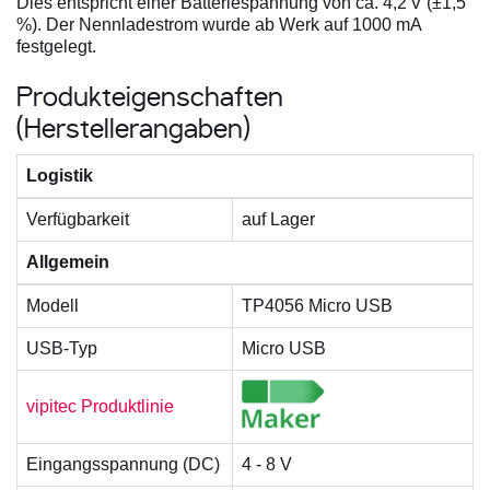
Dies entspricht einer Batteriespannung von ca. 4,2 V (±1,5
%). Der Nennladestrom wurde ab Werk auf 1000 mA
festgelegt.
Produkteigenschaften
(Herstellerangaben)
Logistik
Verfügbarkeit
auf Lager
Allgemein
Modell
TP4056 Micro USB
USB-Typ
Micro USB
vipitec Produktlinie
Eingangsspannung (DC)
4 - 8 V