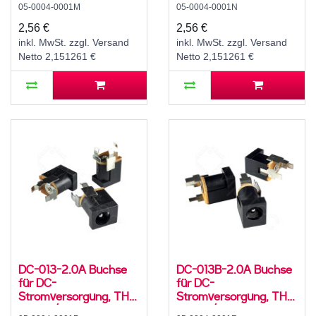
05-0004-0001M
05-0004-0001N
mm Hohlstecker, 30 V,
mm Hohlstecker, 30 V,
500 mA, 90°, -20..70
500 mA, 90°, -20..70
2,56 €
2,56 €
°C
°C
inkl. MwSt. zzgl. Versand
inkl. MwSt. zzgl. Versand
Netto 2,151261 €
Netto 2,151261 €
DC-013-2.0A Buchse
DC-013B-2.0A Buchse
für DC-
für DC-
Stromversorgung, THT,
Stromversorgung, THT,
für 5,5 / 2,1 mm
für 5,5 / 2,1 mm