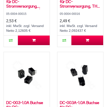
für DC-
für DC-
Stromversorgung,
Stromversorgung, THT,
Lötfahnen, für 5,5 /
für 3,5 / 1,1 mm
05-0004-00015
05-0004-00016
2,1mm Hohlstecker, 30
Hohlstecker, 30 V, 500
V, 500 mA, 0°, -20..70
mA, 90°, -20..70 °C
2,53 €
2,49 €
°C
inkl. MwSt. zzgl. Versand
inkl. MwSt. zzgl. Versand
Netto 2,12605 €
Netto 2,092437 €
DC-003-1.0A Buchse
DC-003A-1.0A Buchse