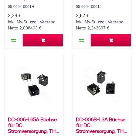
für 5,5 / 2,1 mm
für 5,5 / 2,5 mm
05-0004-0001H
05-0004-0001J
Hohlstecker, 24 V, 5 A,
Hohlstecker, 24 V, 5 A,
90°, -25..80 °C
90°, -25..80 °C
2,39 €
2,67 €
inkl. MwSt. zzgl. Versand
inkl. MwSt. zzgl. Versand
Netto 2,008403 €
Netto 2,243697 €
DC-006-1.65A Buchse
DC-006B-1.3A Buchse
für DC-
für DC-
Stromversorgung, THT,
Stromversorgung, THT,