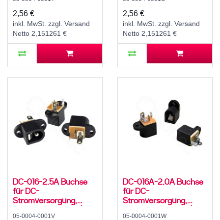
Hohlstecker, 30 V, 500
Hohlstecker, 30 V, 500
mA, 0°, -20..70 °C
mA, 0°, -20..70 °C
2,56 €
2,56 €
inkl. MwSt. zzgl. Versand
inkl. MwSt. zzgl. Versand
Netto 2,151261 €
Netto 2,151261 €
DC-016-2.5A Buchse
DC-016A-2.0A Buchse
für DC-
für DC-
Stromversorgung,
Stromversorgung,
Lötfahnen, für 5,5 / 2,5
Lötfahnen, für 5,5 / 2,1
05-0004-0001V
05-0004-0001W
mm Hohlstecker, 30 V,
mm Hohlstecker, 30 V,