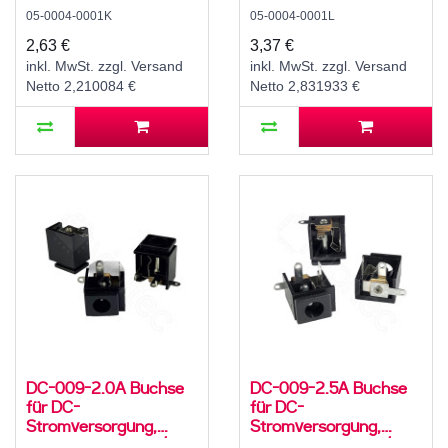
für 3,5 / 1,75 mm
für 3,5 / 1,35 mm
05-0004-0001K
05-0004-0001L
Hohlstecker, 30 V, 500
Hohlstecker, 30 V, 500
mA, 90°, -20..70 °C
mA, 90°, -20..70 °C
2,63 €
3,37 €
inkl. MwSt. zzgl. Versand
inkl. MwSt. zzgl. Versand
Netto 2,210084 €
Netto 2,831933 €
DC-009-2.0A Buchse
DC-009-2.5A Buchse
für DC-
für DC-
Stromversorgung,
Stromversorgung,
Lötfahnen, für 5,5 / 2,1
Lötfahnen, für 5,5 / 2,5