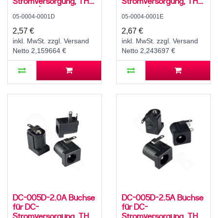
Stromversorgung, THT,
Stromversorgung, THT,
für 5,5 / 2,1 mm
für 5,5 / 2,5 mm
05-0004-0001D
05-0004-0001E
Hohlstecker, 24 V, 3 A,
Hohlstecker, 24 V, 3 A,
90°, -20..70 °C
90°, -20..70 °C
2,57 €
2,67 €
inkl. MwSt. zzgl. Versand
inkl. MwSt. zzgl. Versand
Netto 2,159664 €
Netto 2,243697 €
DC-005D-2.0A Buchse
DC-005D-2.5A Buchse
für DC-
für DC-
Stromversorgung, THT,
Stromversorgung, THT,