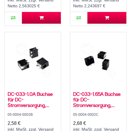
inkl. MwSt. zzgl. Versand
inkl. MwSt. zzgl. Versand
Netto 2,563025 €
Netto 2,243697 €
DC-033-1.0A Buchse
DC-033-1.65A Buchse
für DC-
für DC-
Stromversorgung,
Stromversorgung,
SMD, für 3,5 / 1,1 mm
SMD, für 3,5 / 1,7 mm
05-0004-0002B
05-0004-0002C
Hohlstecker, 30 V, 500
Hohlstecker, 30 V, 500
mA, 90°, -20..70 °C
mA, 90°, -20..70 °C
2,58 €
2,68 €
inkl. MwSt. zzgl. Versand
inkl. MwSt. zzgl. Versand