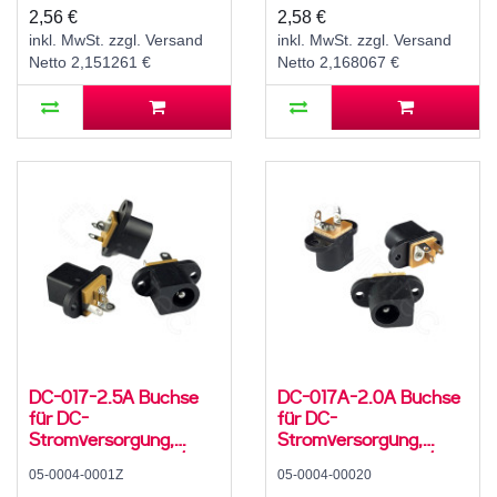
500 mA, 0°, -20..70 °C
500 mA, 0°, -20..70 °C
2,56 €
2,58 €
inkl. MwSt. zzgl. Versand
inkl. MwSt. zzgl. Versand
Netto 2,151261 €
Netto 2,168067 €
DC-017-2.5A Buchse
DC-017A-2.0A Buchse
für DC-
für DC-
Stromversorgung,
Stromversorgung,
Lötfahnen, für 5,5 / 2,5
Lötfahnen, für 5,5 / 2,1
05-0004-0001Z
05-0004-00020
mm Hohlstecker, 30 V,
mm Hohlstecker, 30 V,