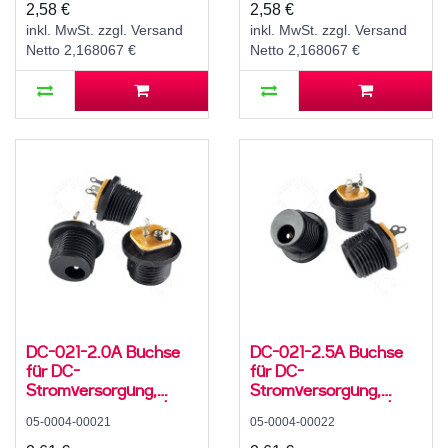
500 mA, 0°, -20..70 °C
1,5 A, 0°, -20..70 °C
2,58 €
2,58 €
inkl. MwSt. zzgl. Versand
inkl. MwSt. zzgl. Versand
Netto 2,168067 €
Netto 2,168067 €
DC-021-2.0A Buchse
DC-021-2.5A Buchse
für DC-
für DC-
Stromversorgung,
Stromversorgung,
Lötfahnen, für 5,5 / 2,1
Lötfahnen, für 5,5 /
05-0004-00021
05-0004-00022
mm Hohlstecker, 30 V,
2,5mm Hohlstecker, 30
500 mA, 0°, -20..70 °C,
V, 500 mA, 0°, -20..70