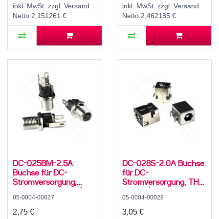
°C, C8
inkl. MwSt. zzgl. Versand
inkl. MwSt. zzgl. Versand
Netto 2,151261 €
Netto 2,462185 €
DC-025BM-2.5A
DC-028S-2.0A Buchse
Buchse für DC-
für DC-
Stromversorgung,
Stromversorgung, THT,
Lötfahnen, für 5,5 / 2,5
für 5,5 / 2,1 mm
05-0004-00027
05-0004-00028
mm Hohlstecker, 30 V,
Hohlstecker, 24 V, 5 A,
500 mA, 0°, -20..70 °C,
90°, -20..70 °C
2,75 €
3,05 €
C8