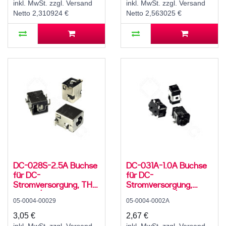
inkl. MwSt. zzgl. Versand
inkl. MwSt. zzgl. Versand
Netto 2,310924 €
Netto 2,563025 €
DC-028S-2.5A Buchse
DC-031A-1.0A Buchse
für DC-
für DC-
Stromversorgung, THT,
Stromversorgung,
für 5,5 / 2,5 mm
SMD, für 3,5 / 1,1 mm
05-0004-00029
05-0004-0002A
Hohlstecker, 24 V, 5 A,
Hohlstecker, 30 V, 500
90°, -20..70 °C
mA, 90°, -20..70 °C
3,05 €
2,67 €