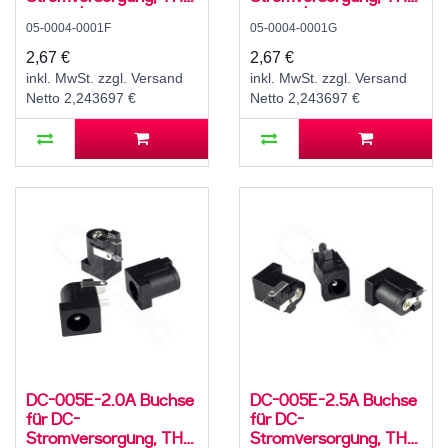
für 5,5 / 2,1 mm
für 5,5 / 2,5 mm
05-0004-0001F
05-0004-0001G
Hohlstecker, 24 V, 3 A,
Hohlstecker, 24 V, 3 A,
90°, -25..80 °C
90°, -25..80 °C
2,67 €
2,67 €
inkl. MwSt. zzgl. Versand
inkl. MwSt. zzgl. Versand
Netto 2,243697 €
Netto 2,243697 €
DC-005E-2.0A Buchse
DC-005E-2.5A Buchse
für DC-
für DC-
Stromversorgung, THT,
Stromversorgung, THT,