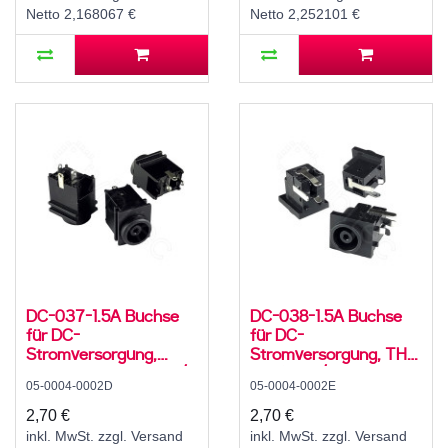
Netto 2,168067 €
Netto 2,252101 €
DC-037-1.5A Buchse
DC-038-1.5A Buchse
für DC-
für DC-
Stromversorgung,
Stromversorgung, THT,
Lötfahnen, für 4,3..6 /
für 4,3..6 / 1,4 mm
05-0004-0002D
05-0004-0002E
1,4 mm Stecker, 30 V,
Stecker, 30 V, 500 mA,
500 mA, 0°, -20..70 °C
90°, -20..70 °C
2,70 €
2,70 €
inkl. MwSt. zzgl. Versand
inkl. MwSt. zzgl. Versand