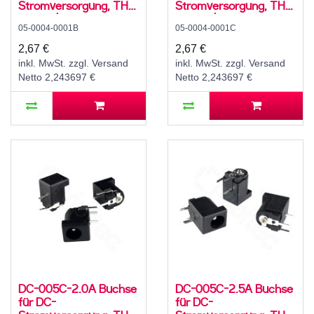
Stromversorgung, THT,
Stromversorgung, THT,
für 5,5 / 2,5 mm
für 3,5 / 1,35 mm
05-0004-0001B
05-0004-0001C
Hohlstecker, 30 V, 500
Hohlstecker, 30 V, 500
mA, 90°, -20..70 °C
mA, 90°, -20..70 °C
2,67 €
2,67 €
inkl. MwSt. zzgl. Versand
inkl. MwSt. zzgl. Versand
Netto 2,243697 €
Netto 2,243697 €
DC-005C-2.0A Buchse
DC-005C-2.5A Buchse
für DC-
für DC-