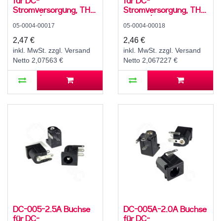
für DC-
für DC-
Stromversorgung, THT,
Stromversorgung, THT,
für 3,5 / 1,1 mm
für 3,5 / 1,1 mm
05-0004-00017
05-0004-00018
Hohlstecker, 30 V, 500
Hohlstecker, 30 V, 500
mA, 90°, -20..70 °C
mA, 90°, -20..70 °C
2,47 €
2,46 €
inkl. MwSt. zzgl. Versand
inkl. MwSt. zzgl. Versand
Netto 2,07563 €
Netto 2,067227 €
DC-005-2.5A Buchse
DC-005A-2.0A Buchse
für DC-
für DC-