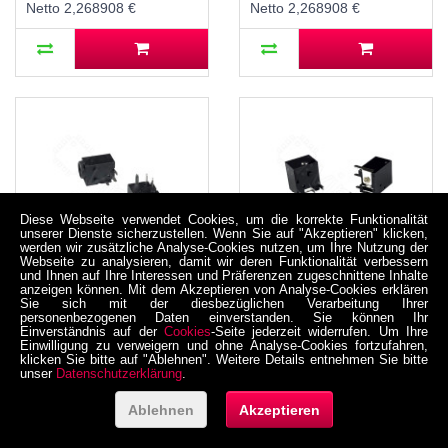
Netto 2,268908 €
Netto 2,268908 €
Diese Webseite verwendet Cookies, um die korrekte Funktionalität
unserer Dienste sicherzustellen. Wenn Sie auf "Akzeptieren" klicken,
werden wir zusätzliche Analyse-Cookies nutzen, um Ihre Nutzung der
Webseite zu analysieren, damit wir deren Funktionalität verbessern
und Ihnen auf Ihre Interessen und Präferenzen zugeschnittene Inhalte
anzeigen können. Mit dem Akzeptieren von Analyse-Cookies erklären
Sie sich mit der diesbezüglichen Verarbeitung Ihrer
DC-043-1.65A Buchse
DC-044-2.5A Buchse
personenbezogenen Daten einverstanden. Sie können Ihr
für DC-
für DC-
Einverständnis auf der
Cookies
-Seite jederzeit widerrufen. Um Ihre
Stromversorgung, THT,
Stromversorgung, THT,
Einwilligung zu verweigern und ohne Analyse-Cookies fortzufahren,
klicken Sie bitte auf "Ablehnen". Weitere Details entnehmen Sie bitte
für 4 / 1,75 mm
für 5,5 / 2,5 mm
unser
Datenschutzerklärung
.
05-0004-0002F
05-0004-0002G
Hohlstecker, 30 V, 500
Hohlstecker, 30 V, 500
mA, 90°, -20..70 °C
mA, 90°, -20..70 °C
2,68 €
2,85 €
Ablehnen
Akzeptieren
inkl. MwSt. zzgl. Versand
inkl. MwSt. zzgl. Versand