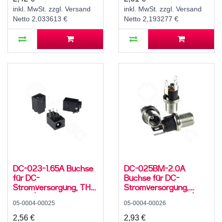
C12
C12
inkl. MwSt. zzgl. Versand
inkl. MwSt. zzgl. Versand
Netto 2,033613 €
Netto 2,193277 €
DC-023-1.65A Buchse
DC-025BM-2.0A
für DC-
Buchse für DC-
Stromversorgung, THT,
Stromversorgung,
für 4 / 1,75 mm
Lötfahnen, für 5,5 /
05-0004-00025
05-0004-00026
Hohlstecker, 30 V, 500
2,1mm Hohlstecker, 30
mA, 90°, -20..70 °C
V, 500 mA, 0°, -20..70
2,56 €
2,93 €