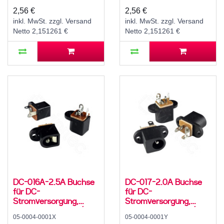
500 mA, 0°, -20..70 °C
500 mA, 0°, -20..70 °C
2,56 €
2,56 €
inkl. MwSt. zzgl. Versand
inkl. MwSt. zzgl. Versand
Netto 2,151261 €
Netto 2,151261 €
DC-016A-2.5A Buchse
DC-017-2.0A Buchse
für DC-
für DC-
Stromversorgung,
Stromversorgung,
Lötfahnen, für 5,5 / 2,5
Lötfahnen, für 5,5 / 2,1
05-0004-0001X
05-0004-0001Y
mm Hohlstecker, 30 V,
mm Hohlstecker, 30 V,