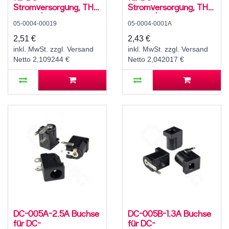
Stromversorgung, THT,
Stromversorgung, THT,
für 5,5 / 2,5 mm
für 5,5 / 2,1 mm
05-0004-00019
05-0004-0001A
Hohlstecker, 30 V, 500
Hohlstecker, 30 V, 500
mA, 90°, -25..80 °C
mA, 90°, -20..70 °C
2,51 €
2,43 €
inkl. MwSt. zzgl. Versand
inkl. MwSt. zzgl. Versand
Netto 2,109244 €
Netto 2,042017 €
DC-005A-2.5A Buchse
DC-005B-1.3A Buchse
für DC-
für DC-