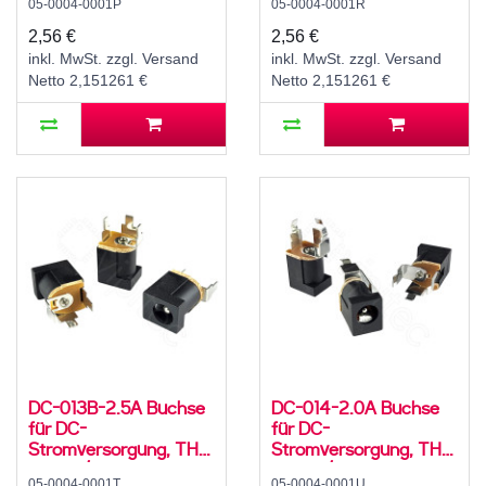
05-0004-0001P
05-0004-0001R
Hohlstecker, 30 V, 500
Hohlstecker, 30 V, 500
mA, 0°, -20..70 °C
mA, 0°, -20..70 °C
2,56 €
2,56 €
inkl. MwSt. zzgl. Versand
inkl. MwSt. zzgl. Versand
Netto 2,151261 €
Netto 2,151261 €
DC-013B-2.5A Buchse
DC-014-2.0A Buchse
für DC-
für DC-
Stromversorgung, THT,
Stromversorgung, THT,
für 5,5 / 2,5 mm
für 5,5 / 2,1 mm
05-0004-0001T
05-0004-0001U