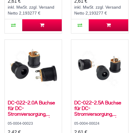
2,61 €
2,61 €
C12
°C, C12
inkl. MwSt. zzgl. Versand
inkl. MwSt. zzgl. Versand
Netto 2,193277 €
Netto 2,193277 €
DC-022-2.0A Buchse
DC-022-2.5A Buchse
für DC-
für DC-
Stromversorgung,
Stromversorgung,
Lötfahnen, für 5,5 / 2,1
Lötfahnen, für 5,5 / 2,5
05-0004-00023
05-0004-00024
mm Hohlstecker, 30 V,
mm Hohlstecker, 30 V,
500 mA, 0°, -20..70 °C,
500 mA, 0°, -20..70 °C,
2,42 €
2,61 €