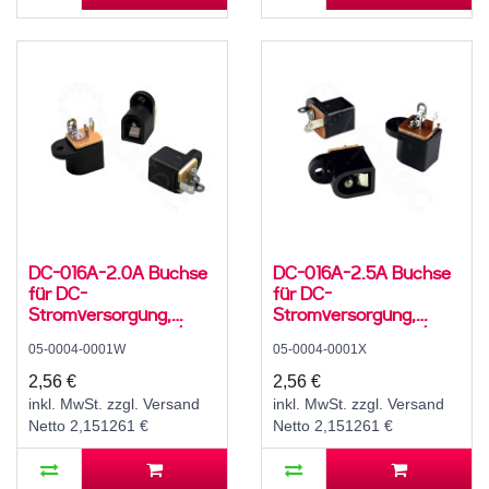
DC-016A-2.0A Buchse
DC-016A-2.5A Buchse
für DC-
für DC-
Stromversorgung,
Stromversorgung,
Lötfahnen, für 5,5 / 2,1
Lötfahnen, für 5,5 / 2,5
05-0004-0001W
05-0004-0001X
mm Hohlstecker, 30 V,
mm Hohlstecker, 30 V,
500 mA, 0°, -20..70 °C
500 mA, 0°, -20..70 °C
2,56 €
2,56 €
inkl. MwSt. zzgl. Versand
inkl. MwSt. zzgl. Versand
Netto 2,151261 €
Netto 2,151261 €