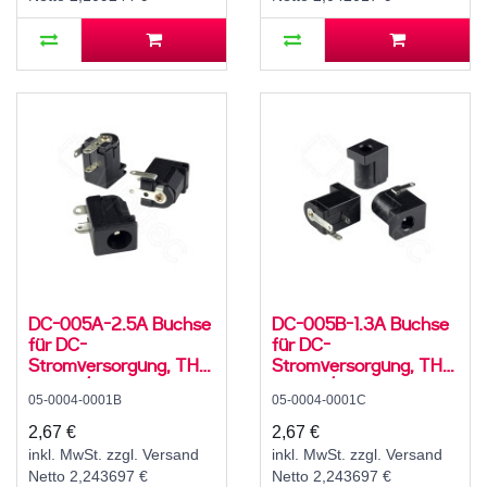
DC-005A-2.5A Buchse
DC-005B-1.3A Buchse
für DC-
für DC-
Stromversorgung, THT,
Stromversorgung, THT,
für 5,5 / 2,5 mm
für 3,5 / 1,35 mm
05-0004-0001B
05-0004-0001C
Hohlstecker, 30 V, 500
Hohlstecker, 30 V, 500
mA, 90°, -20..70 °C
mA, 90°, -20..70 °C
2,67 €
2,67 €
inkl. MwSt. zzgl. Versand
inkl. MwSt. zzgl. Versand
Netto 2,243697 €
Netto 2,243697 €