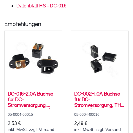
Datenblatt HS - DC-016
Empfehlungen
DC-016-2.0A Buchse
DC-002-1.0A Buchse
für DC-
für DC-
Stromversorgung,
Stromversorgung, THT,
Lötfahnen, für 5,5 /
für 3,5 / 1,1 mm
05-0004-00015
05-0004-00016
2,1mm Hohlstecker, 30
Hohlstecker, 30 V, 500
V, 500 mA, 0°, -20..70
mA, 90°, -20..70 °C
2,53 €
2,49 €
°C
inkl. MwSt. zzgl. Versand
inkl. MwSt. zzgl. Versand