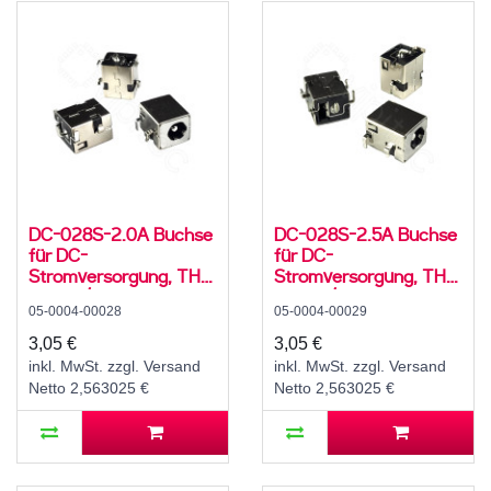
DC-028S-2.0A Buchse
DC-028S-2.5A Buchse
für DC-
für DC-
Stromversorgung, THT,
Stromversorgung, THT,
für 5,5 / 2,1 mm
für 5,5 / 2,5 mm
05-0004-00028
05-0004-00029
Hohlstecker, 24 V, 5 A,
Hohlstecker, 24 V, 5 A,
90°, -20..70 °C
90°, -20..70 °C
3,05 €
3,05 €
inkl. MwSt. zzgl. Versand
inkl. MwSt. zzgl. Versand
Netto 2,563025 €
Netto 2,563025 €