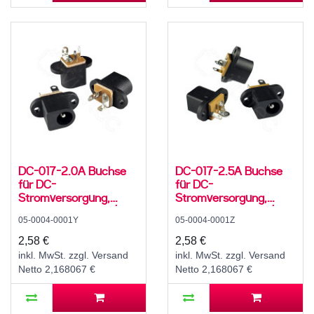
DC-017-2.0A Buchse
DC-017-2.5A Buchse
für DC-
für DC-
Stromversorgung,
Stromversorgung,
Lötfahnen, für 5,5 / 2,1
Lötfahnen, für 5,5 / 2,5
05-0004-0001Y
05-0004-0001Z
mm Hohlstecker, 30 V,
mm Hohlstecker, 30 V,
500 mA, 0°, -20..70 °C
500 mA, 0°, -20..70 °C
2,58 €
2,58 €
inkl. MwSt. zzgl. Versand
inkl. MwSt. zzgl. Versand
Netto 2,168067 €
Netto 2,168067 €