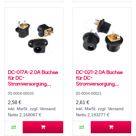
DC-017A-2.0A Buchse
DC-021-2.0A Buchse
für DC-
für DC-
Stromversorgung,
Stromversorgung,
Lötfahnen, für 5,5 / 2,1
Lötfahnen, für 5,5 / 2,1
05-0004-00020
05-0004-00021
mm Hohlstecker, 30 V,
mm Hohlstecker, 30 V,
1,5 A, 0°, -20..70 °C
500 mA, 0°, -20..70 °C,
2,58 €
2,61 €
C12
inkl. MwSt. zzgl. Versand
inkl. MwSt. zzgl. Versand
Netto 2,168067 €
Netto 2,193277 €