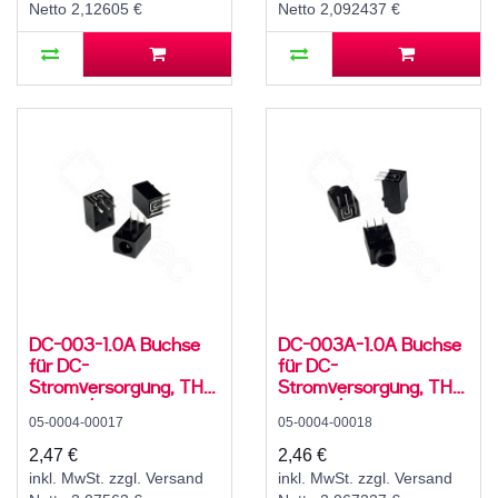
Netto 2,12605 €
Netto 2,092437 €
DC-003-1.0A Buchse
DC-003A-1.0A Buchse
für DC-
für DC-
Stromversorgung, THT,
Stromversorgung, THT,
für 3,5 / 1,1 mm
für 3,5 / 1,1 mm
05-0004-00017
05-0004-00018
Hohlstecker, 30 V, 500
Hohlstecker, 30 V, 500
mA, 90°, -20..70 °C
mA, 90°, -20..70 °C
2,47 €
2,46 €
inkl. MwSt. zzgl. Versand
inkl. MwSt. zzgl. Versand