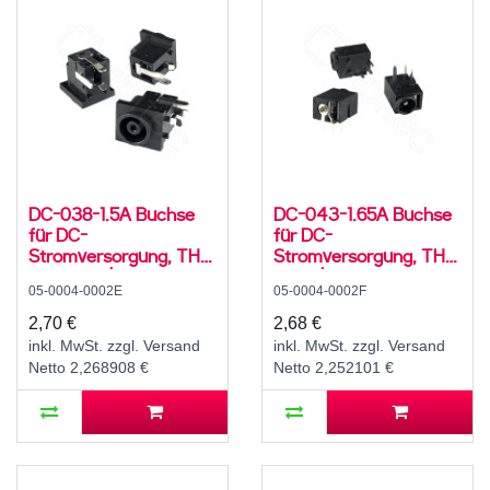
DC-038-1.5A Buchse
DC-043-1.65A Buchse
für DC-
für DC-
Stromversorgung, THT,
Stromversorgung, THT,
für 4,3..6 / 1,4 mm
für 4 / 1,75 mm
05-0004-0002E
05-0004-0002F
Stecker, 30 V, 500 mA,
Hohlstecker, 30 V, 500
90°, -20..70 °C
mA, 90°, -20..70 °C
2,70 €
2,68 €
inkl. MwSt. zzgl. Versand
inkl. MwSt. zzgl. Versand
Netto 2,268908 €
Netto 2,252101 €