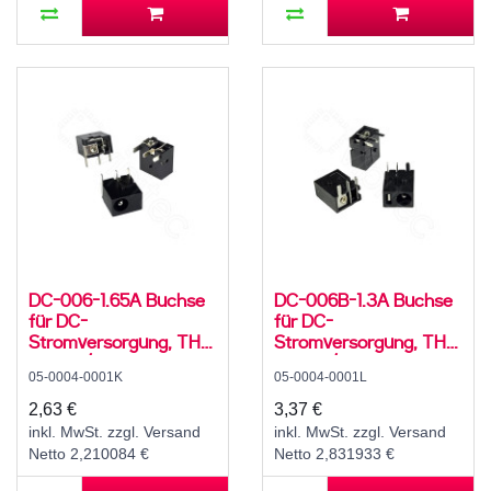
DC-006-1.65A Buchse
DC-006B-1.3A Buchse
für DC-
für DC-
Stromversorgung, THT,
Stromversorgung, THT,
für 3,5 / 1,75 mm
für 3,5 / 1,35 mm
05-0004-0001K
05-0004-0001L
Hohlstecker, 30 V, 500
Hohlstecker, 30 V, 500
mA, 90°, -20..70 °C
mA, 90°, -20..70 °C
2,63 €
3,37 €
inkl. MwSt. zzgl. Versand
inkl. MwSt. zzgl. Versand
Netto 2,210084 €
Netto 2,831933 €