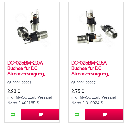
DC-025BM-2.0A
DC-025BM-2.5A
Buchse für DC-
Buchse für DC-
Stromversorgung,
Stromversorgung,
Lötfahnen, für 5,5 /
Lötfahnen, für 5,5 / 2,5
05-0004-00026
05-0004-00027
2,1mm Hohlstecker, 30
mm Hohlstecker, 30 V,
V, 500 mA, 0°, -20..70
500 mA, 0°, -20..70 °C,
2,93 €
2,75 €
°C, C8
C8
inkl. MwSt. zzgl. Versand
inkl. MwSt. zzgl. Versand
Netto 2,462185 €
Netto 2,310924 €