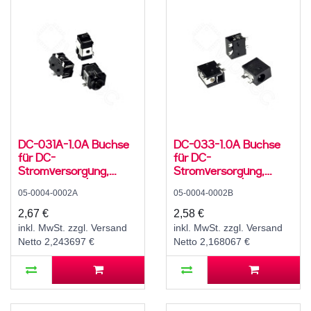
DC-031A-1.0A Buchse
DC-033-1.0A Buchse
für DC-
für DC-
Stromversorgung,
Stromversorgung,
SMD, für 3,5 / 1,1 mm
SMD, für 3,5 / 1,1 mm
05-0004-0002A
05-0004-0002B
Hohlstecker, 30 V, 500
Hohlstecker, 30 V, 500
mA, 90°, -20..70 °C
mA, 90°, -20..70 °C
2,67 €
2,58 €
inkl. MwSt. zzgl. Versand
inkl. MwSt. zzgl. Versand
Netto 2,243697 €
Netto 2,168067 €