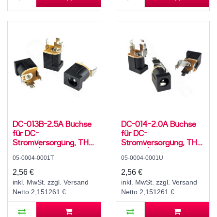
DC-013B-2.5A Buchse
DC-014-2.0A Buchse
für DC-
für DC-
Stromversorgung, THT,
Stromversorgung, THT,
für 5,5 / 2,5 mm
für 5,5 / 2,1 mm
05-0004-0001T
05-0004-0001U
Hohlstecker, 30 V, 500
Hohlstecker, 30 V, 500
mA, 0°, -20..70 °C
mA, 0°, -20..70 °C
2,56 €
2,56 €
inkl. MwSt. zzgl. Versand
inkl. MwSt. zzgl. Versand
Netto 2,151261 €
Netto 2,151261 €