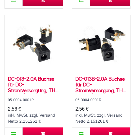
DC-013-2.0A Buchse
DC-013B-2.0A Buchse
für DC-
für DC-
Stromversorgung, THT,
Stromversorgung, THT,
für 5,5 / 2,1 mm
für 5,5 / 2,1 mm
05-0004-0001P
05-0004-0001R
Hohlstecker, 30 V, 500
Hohlstecker, 30 V, 500
mA, 0°, -20..70 °C
mA, 0°, -20..70 °C
2,56 €
2,56 €
inkl. MwSt. zzgl. Versand
inkl. MwSt. zzgl. Versand
Netto 2,151261 €
Netto 2,151261 €