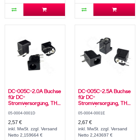
DC-005C-2.0A Buchse
DC-005C-2.5A Buchse
für DC-
für DC-
Stromversorgung, THT,
Stromversorgung, THT,
für 5,5 / 2,1 mm
für 5,5 / 2,5 mm
05-0004-0001D
05-0004-0001E
Hohlstecker, 24 V, 3 A,
Hohlstecker, 24 V, 3 A,
90°, -20..70 °C
90°, -20..70 °C
2,57 €
2,67 €
inkl. MwSt. zzgl. Versand
inkl. MwSt. zzgl. Versand
Netto 2,159664 €
Netto 2,243697 €