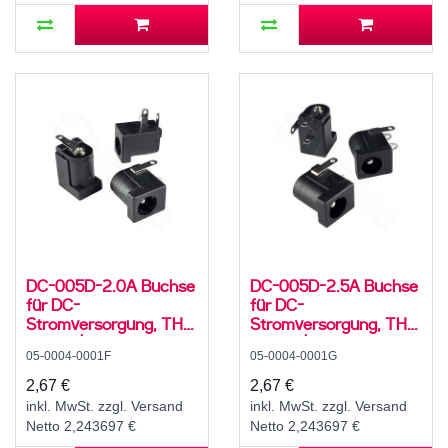
DC-005D-2.0A Buchse
DC-005D-2.5A Buchse
für DC-
für DC-
Stromversorgung, THT,
Stromversorgung, THT,
für 5,5 / 2,1 mm
für 5,5 / 2,5 mm
05-0004-0001F
05-0004-0001G
Hohlstecker, 24 V, 3 A,
Hohlstecker, 24 V, 3 A,
90°, -25..80 °C
90°, -25..80 °C
2,67 €
2,67 €
inkl. MwSt. zzgl. Versand
inkl. MwSt. zzgl. Versand
Netto 2,243697 €
Netto 2,243697 €