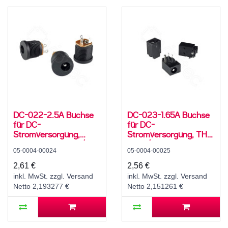
DC-022-2.5A Buchse
DC-023-1.65A Buchse
für DC-
für DC-
Stromversorgung,
Stromversorgung, THT,
Lötfahnen, für 5,5 / 2,5
für 4 / 1,75 mm
05-0004-00024
05-0004-00025
mm Hohlstecker, 30 V,
Hohlstecker, 30 V, 500
500 mA, 0°, -20..70 °C,
mA, 90°, -20..70 °C
2,61 €
2,56 €
C12
inkl. MwSt. zzgl. Versand
inkl. MwSt. zzgl. Versand
Netto 2,193277 €
Netto 2,151261 €