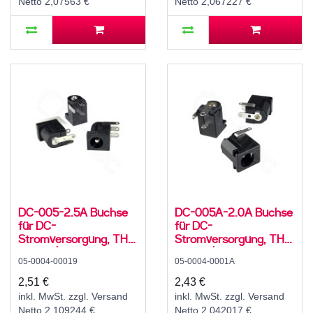
Netto 2,07563 €
Netto 2,067227 €
DC-005-2.5A Buchse
DC-005A-2.0A Buchse
für DC-
für DC-
Stromversorgung, THT,
Stromversorgung, THT,
für 5,5 / 2,5 mm
für 5,5 / 2,1 mm
05-0004-00019
05-0004-0001A
Hohlstecker, 30 V, 500
Hohlstecker, 30 V, 500
mA, 90°, -25..80 °C
mA, 90°, -20..70 °C
2,51 €
2,43 €
inkl. MwSt. zzgl. Versand
inkl. MwSt. zzgl. Versand
Netto 2,109244 €
Netto 2,042017 €