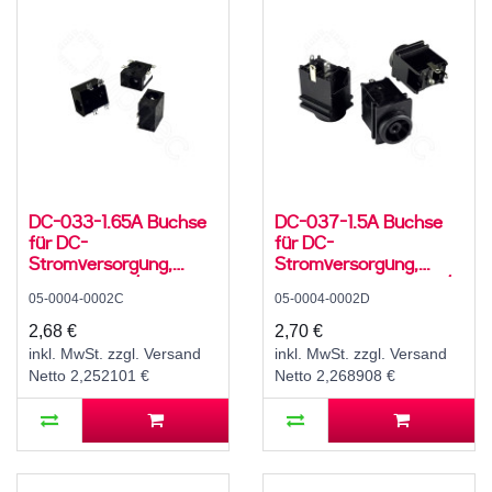
DC-033-1.65A Buchse
DC-037-1.5A Buchse
für DC-
für DC-
Stromversorgung,
Stromversorgung,
SMD, für 3,5 / 1,7 mm
Lötfahnen, für 4,3..6 /
05-0004-0002C
05-0004-0002D
Hohlstecker, 30 V, 500
1,4 mm Stecker, 30 V,
mA, 90°, -20..70 °C
500 mA, 0°, -20..70 °C
2,68 €
2,70 €
inkl. MwSt. zzgl. Versand
inkl. MwSt. zzgl. Versand
Netto 2,252101 €
Netto 2,268908 €