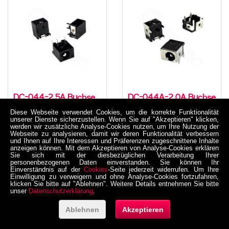
DC-044-2.5A Buchse
DC-044A-2.0A Buchse
für DC-
für DC-
Diese Webseite verwendet Cookies, um die korrekte Funktionalität
Stromversorgung, THT,
Stromversorgung, THT,
unserer Dienste sicherzustellen. Wenn Sie auf "Akzeptieren" klicken,
für 5,5 / 2,5 mm
für 5,5 / 2,1 mm
werden wir zusätzliche Analyse-Cookies nutzen, um Ihre Nutzung der
05-0004-0002G
05-0004-0002H
Webseite zu analysieren, damit wir deren Funktionalität verbessern
Hohlstecker, 30 V, 500
Hohlstecker, 30 V, 5 A,
und Ihnen auf Ihre Interessen und Präferenzen zugeschnittene Inhalte
mA, 90°, -20..70 °C
90°, -30..70 °C
2,85 €
2,55 €
anzeigen können. Mit dem Akzeptieren von Analyse-Cookies erklären
Sie sich mit der diesbezüglichen Verarbeitung Ihrer
inkl. MwSt. zzgl. Versand
inkl. MwSt. zzgl. Versand
personenbezogenen Daten einverstanden. Sie können Ihr
Netto 2,394958 €
Netto 2,142857 €
Einverständnis auf der
Cookies
-Seite jederzeit widerrufen. Um Ihre
Einwilligung zu verweigern und ohne Analyse-Cookies fortzufahren,
klicken Sie bitte auf "Ablehnen". Weitere Details entnehmen Sie bitte
unser
Datenschutzerklärung
.
Ablehnen
Akzeptieren