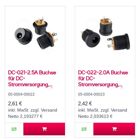
DC-021-2.5A Buchse
DC-022-2.0A Buchse
für DC-
für DC-
Stromversorgung,
Stromversorgung,
Lötfahnen, für 5,5 /
Lötfahnen, für 5,5 / 2,1
05-0004-00022
05-0004-00023
2,5mm Hohlstecker, 30
mm Hohlstecker, 30 V,
V, 500 mA, 0°, -20..70
500 mA, 0°, -20..70 °C,
2,61 €
2,42 €
°C, C12
C12
inkl. MwSt. zzgl. Versand
inkl. MwSt. zzgl. Versand
Netto 2,193277 €
Netto 2,033613 €