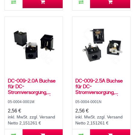
DC-009-2.0A Buchse
DC-009-2.5A Buchse
für DC-
für DC-
Stromversorgung,
Stromversorgung,
Lötfahnen, für 5,5 / 2,1
Lötfahnen, für 5,5 / 2,5
05-0004-0001M
05-0004-0001N
mm Hohlstecker, 30 V,
mm Hohlstecker, 30 V,
500 mA, 90°, -20..70
500 mA, 90°, -20..70
2,56 €
2,56 €
°C
°C
inkl. MwSt. zzgl. Versand
inkl. MwSt. zzgl. Versand
Netto 2,151261 €
Netto 2,151261 €