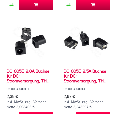
DC-005E-2.0A Buchse
DC-005E-2.5A Buchse
für DC-
für DC-
Stromversorgung, THT,
Stromversorgung, THT,
für 5,5 / 2,1 mm
für 5,5 / 2,5 mm
05-0004-0001H
05-0004-0001J
Hohlstecker, 24 V, 5 A,
Hohlstecker, 24 V, 5 A,
90°, -25..80 °C
90°, -25..80 °C
2,39 €
2,67 €
inkl. MwSt. zzgl. Versand
inkl. MwSt. zzgl. Versand
Netto 2,008403 €
Netto 2,243697 €