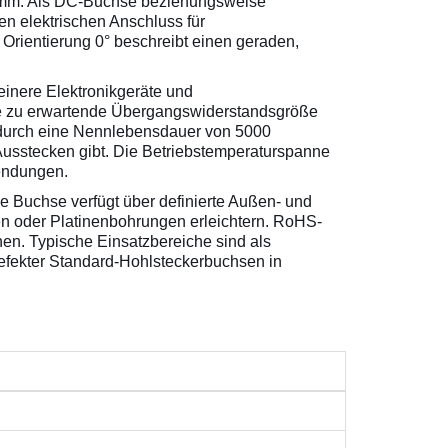
1 mm. Als DC-Buchse beziehungsweise
en elektrischen Anschluss für
 Orientierung 0° beschreibt einen geraden,
einere Elektronikgeräte und
die zu erwartende Übergangswiderstandsgröße
 durch eine Nennlebensdauer von 5000
Ausstecken gibt. Die Betriebstemperaturspanne
wendungen.
e Buchse verfügt über definierte Außen- und
n oder Platinenbohrungen erleichtern. RoHS-
en. Typische Einsatzbereiche sind als
efekter Standard-Hohlsteckerbuchsen in