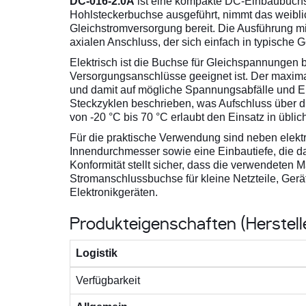
DC-016-2.0A
ist eine kompakte DC-Einbaubuchs
Hohlsteckerbuchse ausgeführt, nimmt das weiblic
Gleichstromversorgung bereit. Die Ausführung mit
axialen Anschluss, der sich einfach in typische 
Elektrisch ist die Buchse für Gleichspannungen b
Versorgungsanschlüsse geeignet ist. Der maxima
und damit auf mögliche Spannungsabfälle und E
Steckzyklen beschrieben, was Aufschluss über d
von -20 °C bis 70 °C erlaubt den Einsatz in üb
Für die praktische Verwendung sind neben elekt
Innendurchmesser sowie eine Einbautiefe, die d
Konformität stellt sicher, dass die verwendeten
Stromanschlussbuchse für kleine Netzteile, Ger
Elektronikgeräten.
Produkteigenschaften (Herstel
Logistik
Verfügbarkeit