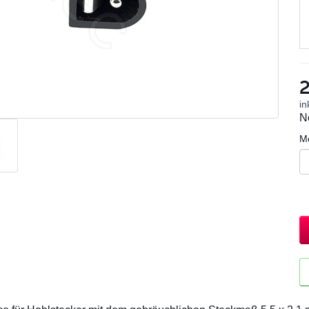
2
in
N
M