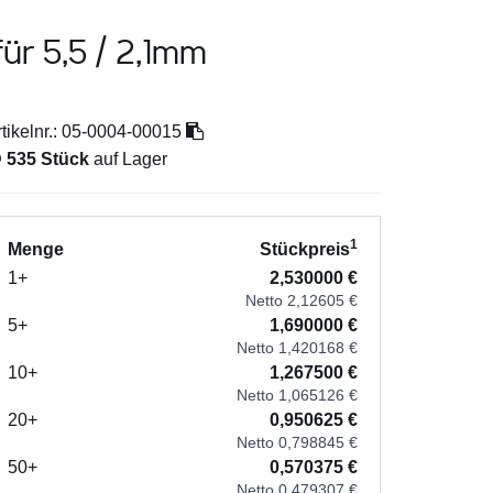
ür 5,5 / 2,1mm
tikelnr.:
05-0004-00015

535 Stück
auf Lager
1
Menge
Stückpreis
1+
2,530000 €
Netto 2,12605 €
5+
1,690000 €
Netto 1,420168 €
10+
1,267500 €
Netto 1,065126 €
20+
0,950625 €
Netto 0,798845 €
50+
0,570375 €
Netto 0,479307 €