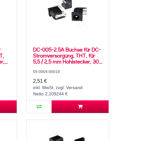
r
DC-005-2.5A Buchse für DC-
T,
Stromversorgung, THT, für
er,
5,5 / 2,5 mm Hohlstecker, 30
0 °C
V, 500 mA, 90°, -25..80 °C
05-0004-00019
2,51 €
inkl. MwSt. zzgl. Versand
Netto 2,109244 €