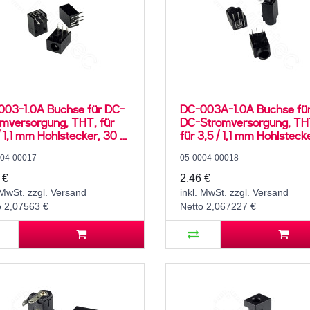
003-1.0A Buchse für DC-
DC-003A-1.0A Buchse fü
mversorgung, THT, für
DC-Stromversorgung, TH
/ 1,1 mm Hohlstecker, 30 V,
für 3,5 / 1,1 mm Hohlsteck
mA, 90°, -20..70 °C
30 V, 500 mA, 90°, -20..7
004-00017
05-0004-00018
 €
2,46 €
 MwSt. zzgl. Versand
inkl. MwSt. zzgl. Versand
o 2,07563 €
Netto 2,067227 €