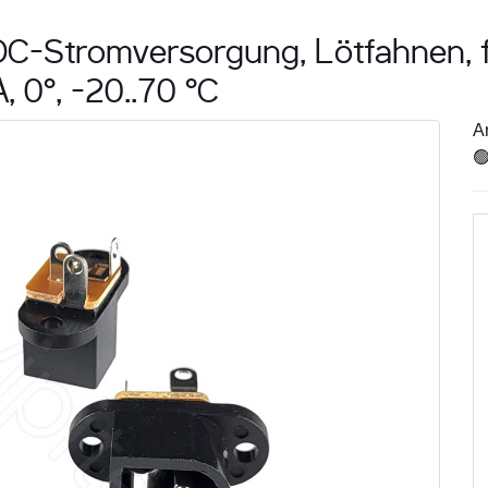
C-Stromversorgung, Lötfahnen, f
, 0°, -20..70 °C
Ar
