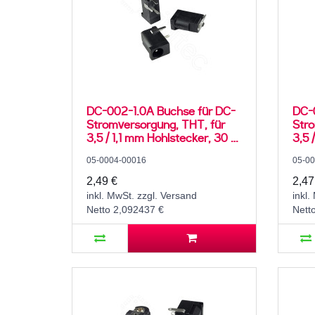
DC-002-1.0A Buchse für DC-
DC-
Stromversorgung, THT, für
Stro
3,5 / 1,1 mm Hohlstecker, 30 V,
3,5 
500 mA, 90°, -20..70 °C
500 
05-0004-00016
05-0
2,49 €
2,47
inkl. MwSt. zzgl. Versand
inkl.
Netto 2,092437 €
Nett