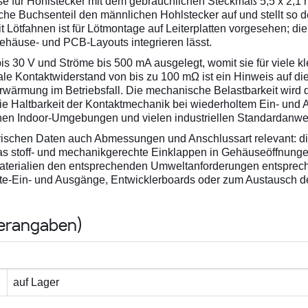
e für Hohlstecker mit dem gebräuchlichen Steckmaß 5,5 x 2,
he Buchsenteil den männlichen Hohlstecker auf und stellt so d
 Lötfahnen ist für Lötmontage auf Leiterplatten vorgesehen; die
Gehäuse- und PCB-Layouts integrieren lässt.
is 30 V und Ströme bis 500 mA ausgelegt, womit sie für viele kl
le Kontaktwiderstand von bis zu 100 mΩ ist ein Hinweis auf 
rwärmung im Betriebsfall. Die mechanische Belastbarkeit wird
ie Haltbarkeit der Kontaktmechanik bei wiederholtem Ein- und 
lichen Indoor-Umgebungen und vielen industriellen Standardan
rischen Daten auch Abmessungen und Anschlussart relevant: di
as stoff- und mechanikgerechte Einklappen in Gehäuseöffnunge
 Materialien den entsprechenden Umweltanforderungen entsprech
äte-Ein- und Ausgänge, Entwicklerboards oder zum Austausch d
lerangaben)
auf Lager