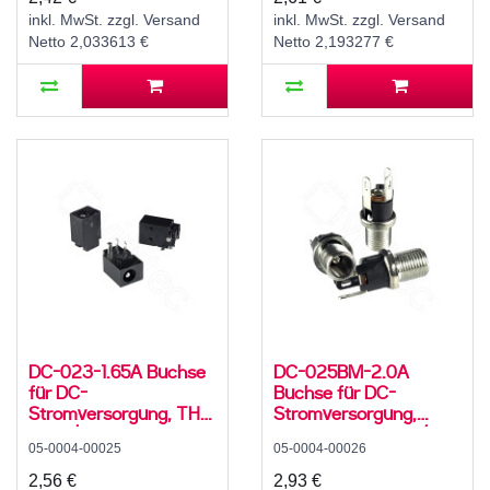
C12
C12
inkl. MwSt. zzgl. Versand
inkl. MwSt. zzgl. Versand
Netto 2,033613 €
Netto 2,193277 €
DC-023-1.65A Buchse
DC-025BM-2.0A
für DC-
Buchse für DC-
Stromversorgung, THT,
Stromversorgung,
für 4 / 1,75 mm
Lötfahnen, für 5,5 /
05-0004-00025
05-0004-00026
Hohlstecker, 30 V, 500
2,1mm Hohlstecker, 30
mA, 90°, -20..70 °C
V, 500 mA, 0°, -20..70
2,56 €
2,93 €