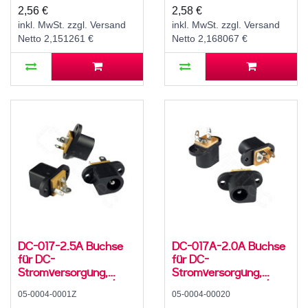
500 mA, 0°, -20..70 °C
500 mA, 0°, -20..70 °C
2,56 €
2,58 €
inkl. MwSt. zzgl. Versand
inkl. MwSt. zzgl. Versand
Netto 2,151261 €
Netto 2,168067 €
DC-017-2.5A Buchse
DC-017A-2.0A Buchse
für DC-
für DC-
Stromversorgung,
Stromversorgung,
Lötfahnen, für 5,5 / 2,5
Lötfahnen, für 5,5 / 2,1
05-0004-0001Z
05-0004-00020
mm Hohlstecker, 30 V,
mm Hohlstecker, 30 V,