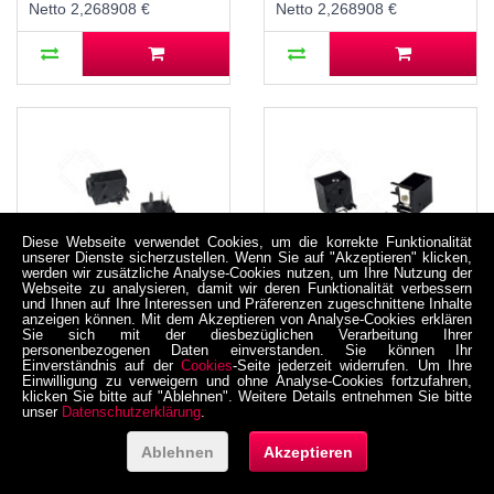
Netto 2,268908 €
Netto 2,268908 €
Diese Webseite verwendet Cookies, um die korrekte Funktionalität
unserer Dienste sicherzustellen. Wenn Sie auf "Akzeptieren" klicken,
werden wir zusätzliche Analyse-Cookies nutzen, um Ihre Nutzung der
Webseite zu analysieren, damit wir deren Funktionalität verbessern
und Ihnen auf Ihre Interessen und Präferenzen zugeschnittene Inhalte
anzeigen können. Mit dem Akzeptieren von Analyse-Cookies erklären
Sie sich mit der diesbezüglichen Verarbeitung Ihrer
DC-043-1.65A Buchse
DC-044-2.5A Buchse
personenbezogenen Daten einverstanden. Sie können Ihr
für DC-
für DC-
Einverständnis auf der
Cookies
-Seite jederzeit widerrufen. Um Ihre
Stromversorgung, THT,
Stromversorgung, THT,
Einwilligung zu verweigern und ohne Analyse-Cookies fortzufahren,
klicken Sie bitte auf "Ablehnen". Weitere Details entnehmen Sie bitte
für 4 / 1,75 mm
für 5,5 / 2,5 mm
unser
Datenschutzerklärung
.
05-0004-0002F
05-0004-0002G
Hohlstecker, 30 V, 500
Hohlstecker, 30 V, 500
mA, 90°, -20..70 °C
mA, 90°, -20..70 °C
2,68 €
2,85 €
Ablehnen
Akzeptieren
inkl. MwSt. zzgl. Versand
inkl. MwSt. zzgl. Versand