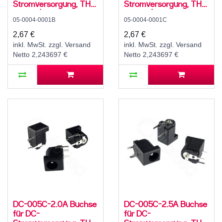
Stromversorgung, THT,
Stromversorgung, THT,
für 5,5 / 2,5 mm
für 3,5 / 1,35 mm
05-0004-0001B
05-0004-0001C
Hohlstecker, 30 V, 500
Hohlstecker, 30 V, 500
mA, 90°, -20..70 °C
mA, 90°, -20..70 °C
2,67 €
2,67 €
inkl. MwSt. zzgl. Versand
inkl. MwSt. zzgl. Versand
Netto 2,243697 €
Netto 2,243697 €
DC-005C-2.0A Buchse
DC-005C-2.5A Buchse
für DC-
für DC-