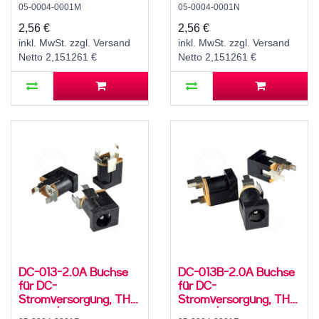
05-0004-0001M
05-0004-0001N
mm Hohlstecker, 30 V,
mm Hohlstecker, 30 V,
500 mA, 90°, -20..70
500 mA, 90°, -20..70
2,56 €
2,56 €
°C
°C
inkl. MwSt. zzgl. Versand
inkl. MwSt. zzgl. Versand
Netto 2,151261 €
Netto 2,151261 €
DC-013-2.0A Buchse
DC-013B-2.0A Buchse
für DC-
für DC-
Stromversorgung, THT,
Stromversorgung, THT,
für 5,5 / 2,1 mm
für 5,5 / 2,1 mm