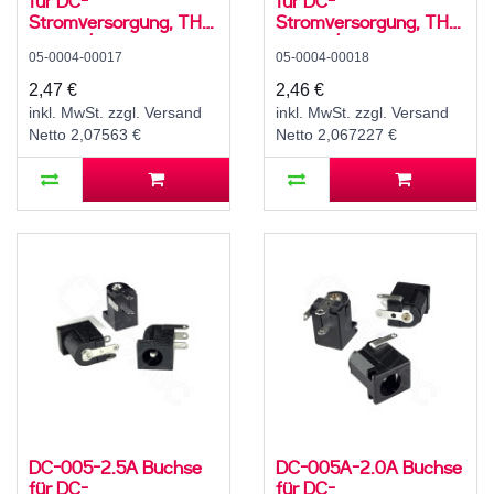
für DC-
für DC-
Stromversorgung, THT,
Stromversorgung, THT,
für 3,5 / 1,1 mm
für 3,5 / 1,1 mm
05-0004-00017
05-0004-00018
Hohlstecker, 30 V, 500
Hohlstecker, 30 V, 500
mA, 90°, -20..70 °C
mA, 90°, -20..70 °C
2,47 €
2,46 €
inkl. MwSt. zzgl. Versand
inkl. MwSt. zzgl. Versand
Netto 2,07563 €
Netto 2,067227 €
DC-005-2.5A Buchse
DC-005A-2.0A Buchse
für DC-
für DC-