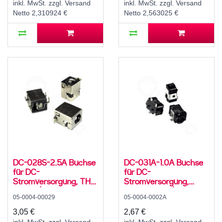
inkl. MwSt. zzgl. Versand
inkl. MwSt. zzgl. Versand
Netto 2,310924 €
Netto 2,563025 €
DC-028S-2.5A Buchse
DC-031A-1.0A Buchse
für DC-
für DC-
Stromversorgung, THT,
Stromversorgung,
für 5,5 / 2,5 mm
SMD, für 3,5 / 1,1 mm
05-0004-00029
05-0004-0002A
Hohlstecker, 24 V, 5 A,
Hohlstecker, 30 V, 500
90°, -20..70 °C
mA, 90°, -20..70 °C
3,05 €
2,67 €