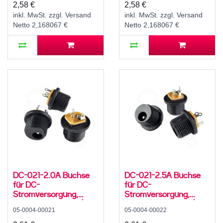
500 mA, 0°, -20..70 °C
1,5 A, 0°, -20..70 °C
2,58 €
2,58 €
inkl. MwSt. zzgl. Versand
inkl. MwSt. zzgl. Versand
Netto 2,168067 €
Netto 2,168067 €
DC-021-2.0A Buchse
DC-021-2.5A Buchse
für DC-
für DC-
Stromversorgung,
Stromversorgung,
Lötfahnen, für 5,5 / 2,1
Lötfahnen, für 5,5 /
05-0004-00021
05-0004-00022
mm Hohlstecker, 30 V,
2,5mm Hohlstecker, 30
500 mA, 0°, -20..70 °C,
V, 500 mA, 0°, -20..70