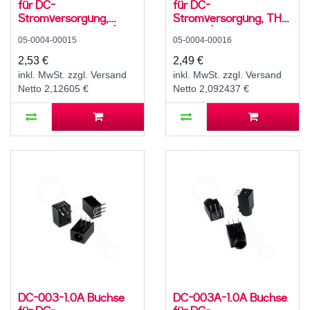
für DC-
für DC-
Stromversorgung,
Stromversorgung, THT,
Lötfahnen, für 5,5 /
für 3,5 / 1,1 mm
05-0004-00015
05-0004-00016
2,1mm Hohlstecker, 30
Hohlstecker, 30 V, 500
V, 500 mA, 0°, -20..70
mA, 90°, -20..70 °C
2,53 €
2,49 €
°C
inkl. MwSt. zzgl. Versand
inkl. MwSt. zzgl. Versand
Netto 2,12605 €
Netto 2,092437 €
DC-003-1.0A Buchse
DC-003A-1.0A Buchse