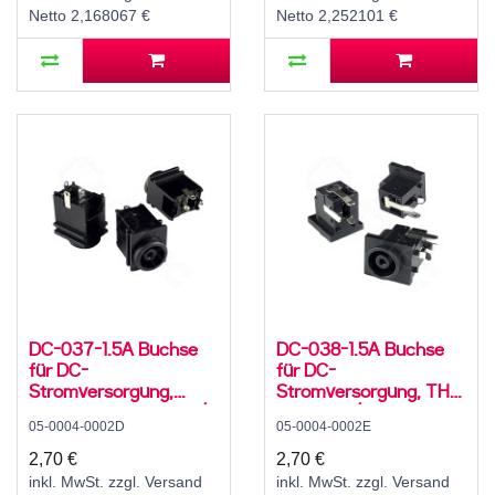
Netto 2,168067 €
Netto 2,252101 €
DC-037-1.5A Buchse
DC-038-1.5A Buchse
für DC-
für DC-
Stromversorgung,
Stromversorgung, THT,
Lötfahnen, für 4,3..6 /
für 4,3..6 / 1,4 mm
05-0004-0002D
05-0004-0002E
1,4 mm Stecker, 30 V,
Stecker, 30 V, 500 mA,
500 mA, 0°, -20..70 °C
90°, -20..70 °C
2,70 €
2,70 €
inkl. MwSt. zzgl. Versand
inkl. MwSt. zzgl. Versand