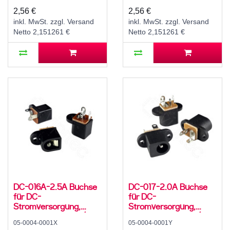
500 mA, 0°, -20..70 °C
500 mA, 0°, -20..70 °C
2,56 €
2,56 €
inkl. MwSt. zzgl. Versand
inkl. MwSt. zzgl. Versand
Netto 2,151261 €
Netto 2,151261 €
DC-016A-2.5A Buchse
DC-017-2.0A Buchse
für DC-
für DC-
Stromversorgung,
Stromversorgung,
Lötfahnen, für 5,5 / 2,5
Lötfahnen, für 5,5 / 2,1
05-0004-0001X
05-0004-0001Y
mm Hohlstecker, 30 V,
mm Hohlstecker, 30 V,