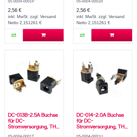
05-0004-0001P
05-0004-0001R
Hohlstecker, 30 V, 500
Hohlstecker, 30 V, 500
mA, 0°, -20..70 °C
mA, 0°, -20..70 °C
2,56 €
2,56 €
inkl. MwSt. zzgl. Versand
inkl. MwSt. zzgl. Versand
Netto 2,151261 €
Netto 2,151261 €
DC-013B-2.5A Buchse
DC-014-2.0A Buchse
für DC-
für DC-
Stromversorgung, THT,
Stromversorgung, THT,
für 5,5 / 2,5 mm
für 5,5 / 2,1 mm
05-0004-0001T
05-0004-0001U