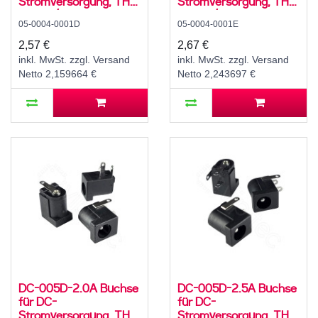
Stromversorgung, THT,
Stromversorgung, THT,
für 5,5 / 2,1 mm
für 5,5 / 2,5 mm
05-0004-0001D
05-0004-0001E
Hohlstecker, 24 V, 3 A,
Hohlstecker, 24 V, 3 A,
90°, -20..70 °C
90°, -20..70 °C
2,57 €
2,67 €
inkl. MwSt. zzgl. Versand
inkl. MwSt. zzgl. Versand
Netto 2,159664 €
Netto 2,243697 €
DC-005D-2.0A Buchse
DC-005D-2.5A Buchse
für DC-
für DC-
Stromversorgung, THT,
Stromversorgung, THT,