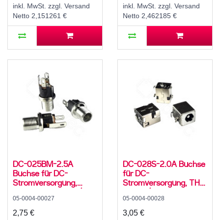
°C, C8
inkl. MwSt. zzgl. Versand
inkl. MwSt. zzgl. Versand
Netto 2,151261 €
Netto 2,462185 €
DC-025BM-2.5A
DC-028S-2.0A Buchse
Buchse für DC-
für DC-
Stromversorgung,
Stromversorgung, THT,
Lötfahnen, für 5,5 / 2,5
für 5,5 / 2,1 mm
05-0004-00027
05-0004-00028
mm Hohlstecker, 30 V,
Hohlstecker, 24 V, 5 A,
500 mA, 0°, -20..70 °C,
90°, -20..70 °C
2,75 €
3,05 €
C8