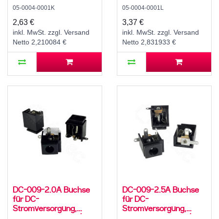
für 3,5 / 1,75 mm
für 3,5 / 1,35 mm
05-0004-0001K
05-0004-0001L
Hohlstecker, 30 V, 500
Hohlstecker, 30 V, 500
mA, 90°, -20..70 °C
mA, 90°, -20..70 °C
2,63 €
3,37 €
inkl. MwSt. zzgl. Versand
inkl. MwSt. zzgl. Versand
Netto 2,210084 €
Netto 2,831933 €
DC-009-2.0A Buchse
DC-009-2.5A Buchse
für DC-
für DC-
Stromversorgung,
Stromversorgung,
Lötfahnen, für 5,5 / 2,1
Lötfahnen, für 5,5 / 2,5