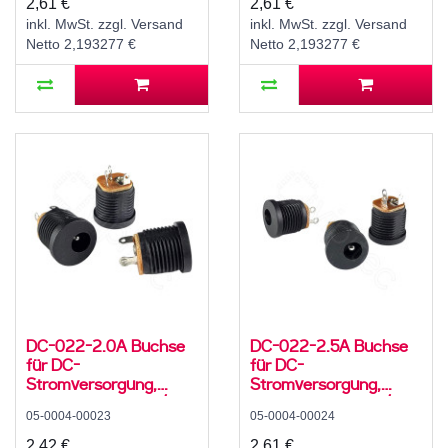
2,61 €
2,61 €
C12
°C, C12
inkl. MwSt. zzgl. Versand
inkl. MwSt. zzgl. Versand
Netto 2,193277 €
Netto 2,193277 €
DC-022-2.0A Buchse
DC-022-2.5A Buchse
für DC-
für DC-
Stromversorgung,
Stromversorgung,
Lötfahnen, für 5,5 / 2,1
Lötfahnen, für 5,5 / 2,5
05-0004-00023
05-0004-00024
mm Hohlstecker, 30 V,
mm Hohlstecker, 30 V,
500 mA, 0°, -20..70 °C,
500 mA, 0°, -20..70 °C,
2,42 €
2,61 €