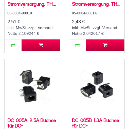
Stromversorgung, THT,
Stromversorgung, THT,
für 5,5 / 2,5 mm
für 5,5 / 2,1 mm
05-0004-00019
05-0004-0001A
Hohlstecker, 30 V, 500
Hohlstecker, 30 V, 500
mA, 90°, -25..80 °C
mA, 90°, -20..70 °C
2,51 €
2,43 €
inkl. MwSt. zzgl. Versand
inkl. MwSt. zzgl. Versand
Netto 2,109244 €
Netto 2,042017 €
DC-005A-2.5A Buchse
DC-005B-1.3A Buchse
für DC-
für DC-