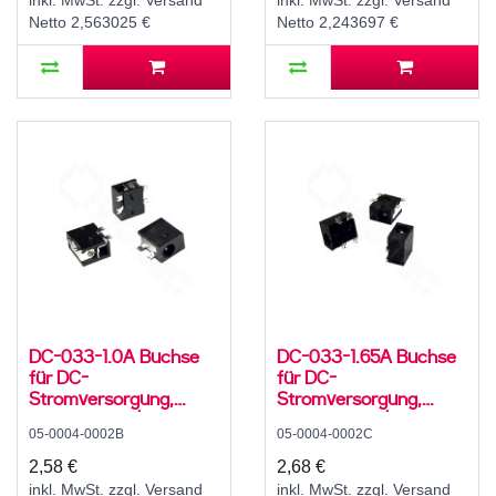
inkl. MwSt. zzgl. Versand
inkl. MwSt. zzgl. Versand
Netto 2,563025 €
Netto 2,243697 €
DC-033-1.0A Buchse
DC-033-1.65A Buchse
für DC-
für DC-
Stromversorgung,
Stromversorgung,
SMD, für 3,5 / 1,1 mm
SMD, für 3,5 / 1,7 mm
05-0004-0002B
05-0004-0002C
Hohlstecker, 30 V, 500
Hohlstecker, 30 V, 500
mA, 90°, -20..70 °C
mA, 90°, -20..70 °C
2,58 €
2,68 €
inkl. MwSt. zzgl. Versand
inkl. MwSt. zzgl. Versand