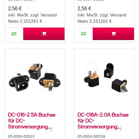
Hohlstecker, 30 V, 500
Hohlstecker, 30 V, 500
mA, 0°, -20..70 °C
mA, 0°, -20..70 °C
2,56 €
2,56 €
inkl. MwSt. zzgl. Versand
inkl. MwSt. zzgl. Versand
Netto 2,151261 €
Netto 2,151261 €
DC-016-2.5A Buchse
DC-016A-2.0A Buchse
für DC-
für DC-
Stromversorgung,
Stromversorgung,
Lötfahnen, für 5,5 / 2,5
Lötfahnen, für 5,5 / 2,1
05-0004-0001V
05-0004-0001W
mm Hohlstecker, 30 V,
mm Hohlstecker, 30 V,