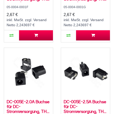
für 5,5 / 2,1 mm
für 5,5 / 2,5 mm
05-0004-0001F
05-0004-0001G
Hohlstecker, 24 V, 3 A,
Hohlstecker, 24 V, 3 A,
90°, -25..80 °C
90°, -25..80 °C
2,67 €
2,67 €
inkl. MwSt. zzgl. Versand
inkl. MwSt. zzgl. Versand
Netto 2,243697 €
Netto 2,243697 €
DC-005E-2.0A Buchse
DC-005E-2.5A Buchse
für DC-
für DC-
Stromversorgung, THT,
Stromversorgung, THT,