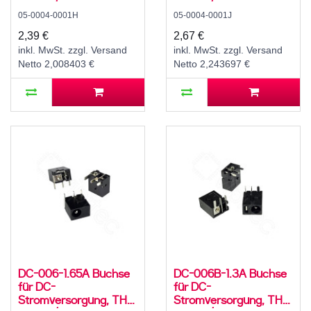
für 5,5 / 2,1 mm
für 5,5 / 2,5 mm
05-0004-0001H
05-0004-0001J
Hohlstecker, 24 V, 5 A,
Hohlstecker, 24 V, 5 A,
90°, -25..80 °C
90°, -25..80 °C
2,39 €
2,67 €
inkl. MwSt. zzgl. Versand
inkl. MwSt. zzgl. Versand
Netto 2,008403 €
Netto 2,243697 €
DC-006-1.65A Buchse
DC-006B-1.3A Buchse
für DC-
für DC-
Stromversorgung, THT,
Stromversorgung, THT,