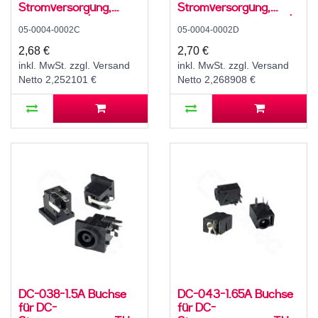
Stromversorgung,
Stromversorgung,
SMD, für 3,5 / 1,7 mm
Lötfahnen, für 4,3..6 /
05-0004-0002C
05-0004-0002D
Hohlstecker, 30 V, 500
1,4 mm Stecker, 30 V,
mA, 90°, -20..70 °C
500 mA, 0°, -20..70 °C
2,68 €
2,70 €
inkl. MwSt. zzgl. Versand
inkl. MwSt. zzgl. Versand
Netto 2,252101 €
Netto 2,268908 €
DC-038-1.5A Buchse
DC-043-1.65A Buchse
für DC-
für DC-