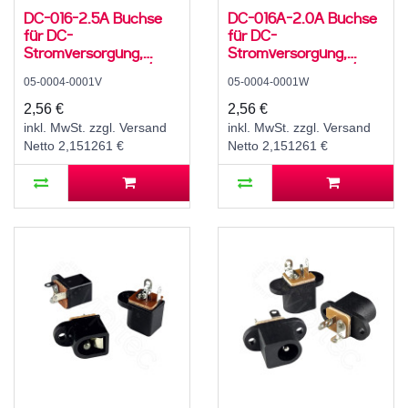
DC-016-2.5A Buchse
DC-016A-2.0A Buchse
für DC-
für DC-
Stromversorgung,
Stromversorgung,
Lötfahnen, für 5,5 / 2,5
Lötfahnen, für 5,5 / 2,1
05-0004-0001V
05-0004-0001W
mm Hohlstecker, 30 V,
mm Hohlstecker, 30 V,
500 mA, 0°, -20..70 °C
500 mA, 0°, -20..70 °C
2,56 €
2,56 €
inkl. MwSt. zzgl. Versand
inkl. MwSt. zzgl. Versand
Netto 2,151261 €
Netto 2,151261 €