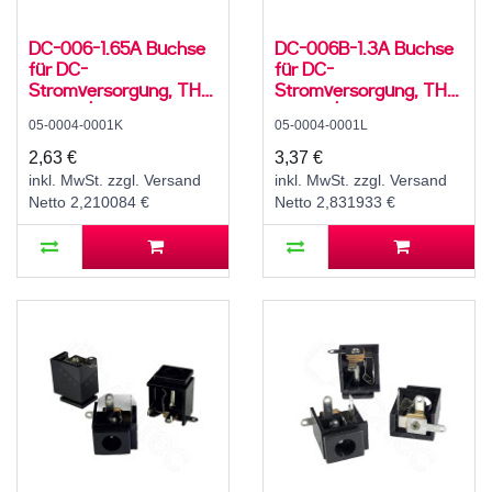
DC-006-1.65A Buchse
DC-006B-1.3A Buchse
für DC-
für DC-
Stromversorgung, THT,
Stromversorgung, THT,
für 3,5 / 1,75 mm
für 3,5 / 1,35 mm
05-0004-0001K
05-0004-0001L
Hohlstecker, 30 V, 500
Hohlstecker, 30 V, 500
mA, 90°, -20..70 °C
mA, 90°, -20..70 °C
2,63 €
3,37 €
inkl. MwSt. zzgl. Versand
inkl. MwSt. zzgl. Versand
Netto 2,210084 €
Netto 2,831933 €