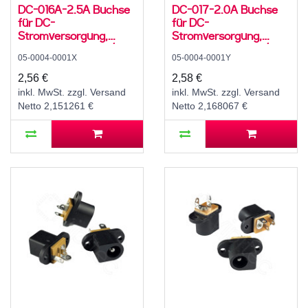
DC-016A-2.5A Buchse
DC-017-2.0A Buchse
für DC-
für DC-
Stromversorgung,
Stromversorgung,
Lötfahnen, für 5,5 / 2,5
Lötfahnen, für 5,5 / 2,1
05-0004-0001X
05-0004-0001Y
mm Hohlstecker, 30 V,
mm Hohlstecker, 30 V,
500 mA, 0°, -20..70 °C
500 mA, 0°, -20..70 °C
2,56 €
2,58 €
inkl. MwSt. zzgl. Versand
inkl. MwSt. zzgl. Versand
Netto 2,151261 €
Netto 2,168067 €