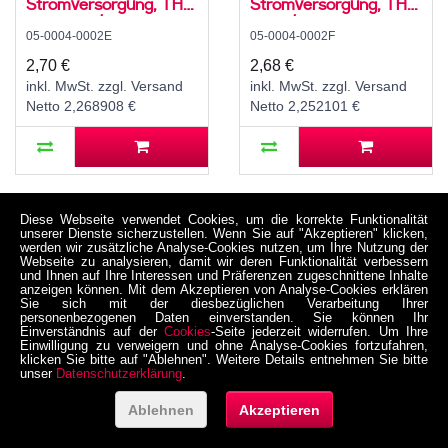
Stromversorgung, THT,
Stromversorgung, THT,
für 4,3..6 / 1,4 mm
für 4 / 1,75 mm
05-0004-0002E
05-0004-0002F
Stecker, 30 V, 500 mA,
Hohlstecker, 30 V, 500
90°, -20..70 °C
mA, 90°, -20..70 °C
2,70 €
2,68 €
inkl. MwSt. zzgl. Versand
inkl. MwSt. zzgl. Versand
Netto 2,268908 €
Netto 2,252101 €
Diese Webseite verwendet Cookies, um die korrekte Funktionalität
unserer Dienste sicherzustellen. Wenn Sie auf "Akzeptieren" klicken,
werden wir zusätzliche Analyse-Cookies nutzen, um Ihre Nutzung der
Webseite zu analysieren, damit wir deren Funktionalität verbessern
und Ihnen auf Ihre Interessen und Präferenzen zugeschnittene Inhalte
anzeigen können. Mit dem Akzeptieren von Analyse-Cookies erklären
Sie sich mit der diesbezüglichen Verarbeitung Ihrer
personenbezogenen Daten einverstanden. Sie können Ihr
Einverständnis auf der
Cookies
-Seite jederzeit widerrufen. Um Ihre
Einwilligung zu verweigern und ohne Analyse-Cookies fortzufahren,
klicken Sie bitte auf "Ablehnen". Weitere Details entnehmen Sie bitte
unser
Datenschutzerklärung
.
DC-044-2.5A Buchse
DC-044A-2.0A Buchse
Ablehnen
Akzeptieren
für DC-
für DC-
Stromversorgung, THT,
Stromversorgung, THT,