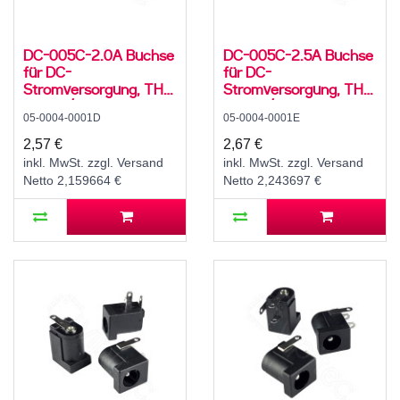
DC-005C-2.0A Buchse
DC-005C-2.5A Buchse
für DC-
für DC-
Stromversorgung, THT,
Stromversorgung, THT,
für 5,5 / 2,1 mm
für 5,5 / 2,5 mm
05-0004-0001D
05-0004-0001E
Hohlstecker, 24 V, 3 A,
Hohlstecker, 24 V, 3 A,
90°, -20..70 °C
90°, -20..70 °C
2,57 €
2,67 €
inkl. MwSt. zzgl. Versand
inkl. MwSt. zzgl. Versand
Netto 2,159664 €
Netto 2,243697 €