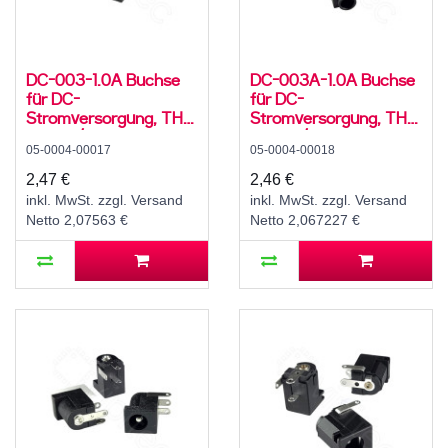
DC-003-1.0A Buchse
DC-003A-1.0A Buchse
für DC-
für DC-
Stromversorgung, THT,
Stromversorgung, THT,
für 3,5 / 1,1 mm
für 3,5 / 1,1 mm
05-0004-00017
05-0004-00018
Hohlstecker, 30 V, 500
Hohlstecker, 30 V, 500
mA, 90°, -20..70 °C
mA, 90°, -20..70 °C
2,47 €
2,46 €
inkl. MwSt. zzgl. Versand
inkl. MwSt. zzgl. Versand
Netto 2,07563 €
Netto 2,067227 €