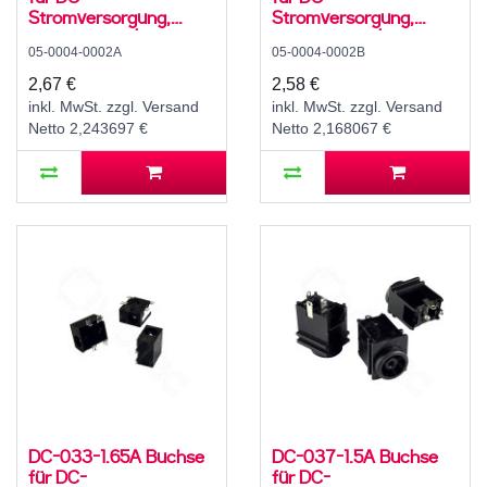
Stromversorgung,
Stromversorgung,
SMD, für 3,5 / 1,1 mm
SMD, für 3,5 / 1,1 mm
05-0004-0002A
05-0004-0002B
Hohlstecker, 30 V, 500
Hohlstecker, 30 V, 500
mA, 90°, -20..70 °C
mA, 90°, -20..70 °C
2,67 €
2,58 €
inkl. MwSt. zzgl. Versand
inkl. MwSt. zzgl. Versand
Netto 2,243697 €
Netto 2,168067 €
DC-033-1.65A Buchse
DC-037-1.5A Buchse
für DC-
für DC-