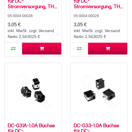
für DC-
für DC-
Stromversorgung, THT,
Stromversorgung, THT,
für 5,5 / 2,1 mm
für 5,5 / 2,5 mm
05-0004-00028
05-0004-00029
Hohlstecker, 24 V, 5 A,
Hohlstecker, 24 V, 5 A,
90°, -20..70 °C
90°, -20..70 °C
3,05 €
3,05 €
inkl. MwSt. zzgl. Versand
inkl. MwSt. zzgl. Versand
Netto 2,563025 €
Netto 2,563025 €
DC-031A-1.0A Buchse
DC-033-1.0A Buchse
für DC-
für DC-