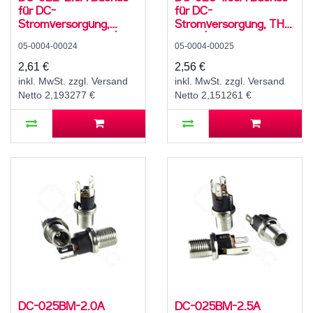
für DC-
für DC-
Stromversorgung,
Stromversorgung, THT,
Lötfahnen, für 5,5 / 2,5
für 4 / 1,75 mm
05-0004-00024
05-0004-00025
mm Hohlstecker, 30 V,
Hohlstecker, 30 V, 500
500 mA, 0°, -20..70 °C,
mA, 90°, -20..70 °C
2,61 €
2,56 €
C12
inkl. MwSt. zzgl. Versand
inkl. MwSt. zzgl. Versand
Netto 2,193277 €
Netto 2,151261 €
DC-025BM-2.0A
DC-025BM-2.5A