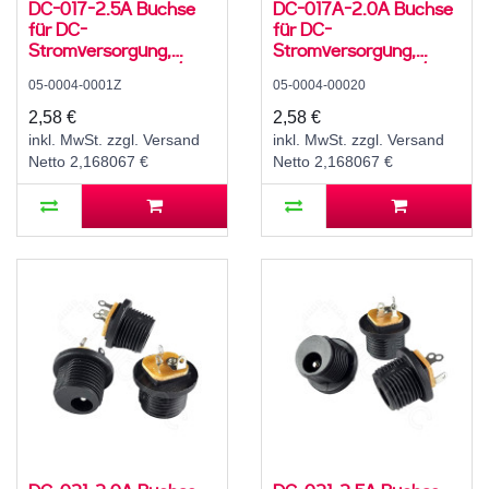
DC-017-2.5A Buchse
DC-017A-2.0A Buchse
für DC-
für DC-
Stromversorgung,
Stromversorgung,
Lötfahnen, für 5,5 / 2,5
Lötfahnen, für 5,5 / 2,1
05-0004-0001Z
05-0004-00020
mm Hohlstecker, 30 V,
mm Hohlstecker, 30 V,
500 mA, 0°, -20..70 °C
1,5 A, 0°, -20..70 °C
2,58 €
2,58 €
inkl. MwSt. zzgl. Versand
inkl. MwSt. zzgl. Versand
Netto 2,168067 €
Netto 2,168067 €