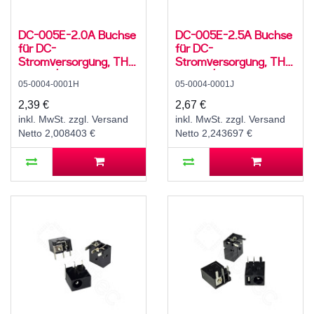
DC-005E-2.0A Buchse
DC-005E-2.5A Buchse
für DC-
für DC-
Stromversorgung, THT,
Stromversorgung, THT,
für 5,5 / 2,1 mm
für 5,5 / 2,5 mm
05-0004-0001H
05-0004-0001J
Hohlstecker, 24 V, 5 A,
Hohlstecker, 24 V, 5 A,
90°, -25..80 °C
90°, -25..80 °C
2,39 €
2,67 €
inkl. MwSt. zzgl. Versand
inkl. MwSt. zzgl. Versand
Netto 2,008403 €
Netto 2,243697 €