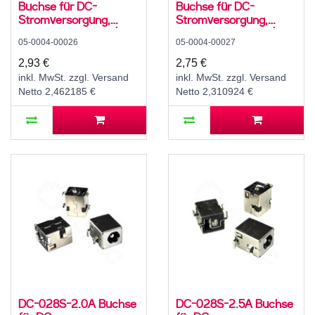
Buchse für DC-
Buchse für DC-
Stromversorgung,
Stromversorgung,
Lötfahnen, für 5,5 /
Lötfahnen, für 5,5 / 2,5
05-0004-00026
05-0004-00027
2,1mm Hohlstecker, 30
mm Hohlstecker, 30 V,
V, 500 mA, 0°, -20..70
500 mA, 0°, -20..70 °C,
2,93 €
2,75 €
°C, C8
C8
inkl. MwSt. zzgl. Versand
inkl. MwSt. zzgl. Versand
Netto 2,462185 €
Netto 2,310924 €
DC-028S-2.0A Buchse
DC-028S-2.5A Buchse