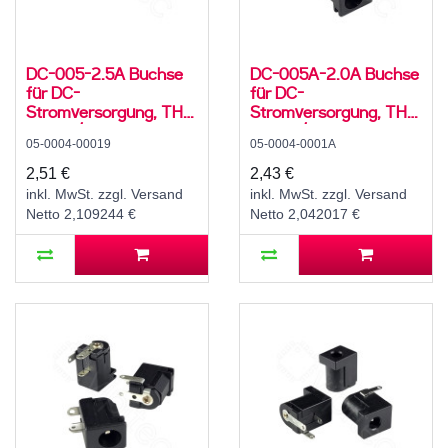
DC-005-2.5A Buchse
DC-005A-2.0A Buchse
für DC-
für DC-
Stromversorgung, THT,
Stromversorgung, THT,
für 5,5 / 2,5 mm
für 5,5 / 2,1 mm
05-0004-00019
05-0004-0001A
Hohlstecker, 30 V, 500
Hohlstecker, 30 V, 500
mA, 90°, -25..80 °C
mA, 90°, -20..70 °C
2,51 €
2,43 €
inkl. MwSt. zzgl. Versand
inkl. MwSt. zzgl. Versand
Netto 2,109244 €
Netto 2,042017 €