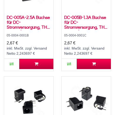
DC-005A-2.5A Buchse
DC-005B-1.3A Buchse
für DC-
für DC-
Stromversorgung, THT,
Stromversorgung, THT,
für 5,5 / 2,5 mm
für 3,5 / 1,35 mm
05-0004-0001B
05-0004-0001C
Hohlstecker, 30 V, 500
Hohlstecker, 30 V, 500
mA, 90°, -20..70 °C
mA, 90°, -20..70 °C
2,67 €
2,67 €
inkl. MwSt. zzgl. Versand
inkl. MwSt. zzgl. Versand
Netto 2,243697 €
Netto 2,243697 €