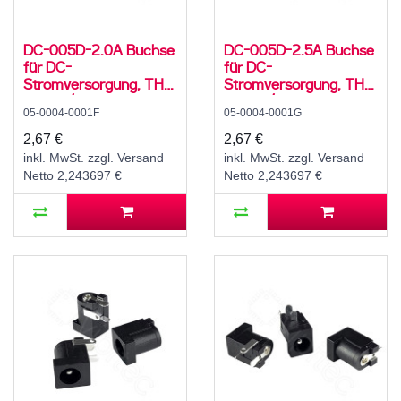
DC-005D-2.0A Buchse
DC-005D-2.5A Buchse
für DC-
für DC-
Stromversorgung, THT,
Stromversorgung, THT,
für 5,5 / 2,1 mm
für 5,5 / 2,5 mm
05-0004-0001F
05-0004-0001G
Hohlstecker, 24 V, 3 A,
Hohlstecker, 24 V, 3 A,
90°, -25..80 °C
90°, -25..80 °C
2,67 €
2,67 €
inkl. MwSt. zzgl. Versand
inkl. MwSt. zzgl. Versand
Netto 2,243697 €
Netto 2,243697 €