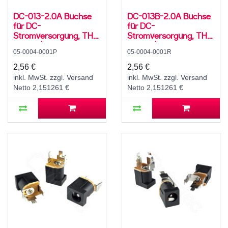
DC-013-2.0A Buchse
DC-013B-2.0A Buchse
für DC-
für DC-
Stromversorgung, THT,
Stromversorgung, THT,
für 5,5 / 2,1 mm
für 5,5 / 2,1 mm
05-0004-0001P
05-0004-0001R
Hohlstecker, 30 V, 500
Hohlstecker, 30 V, 500
mA, 0°, -20..70 °C
mA, 0°, -20..70 °C
2,56 €
2,56 €
inkl. MwSt. zzgl. Versand
inkl. MwSt. zzgl. Versand
Netto 2,151261 €
Netto 2,151261 €