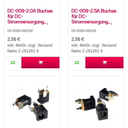
DC-009-2.0A Buchse
DC-009-2.5A Buchse
für DC-
für DC-
Stromversorgung,
Stromversorgung,
Lötfahnen, für 5,5 / 2,1
Lötfahnen, für 5,5 / 2,5
05-0004-0001M
05-0004-0001N
mm Hohlstecker, 30 V,
mm Hohlstecker, 30 V,
500 mA, 90°, -20..70
500 mA, 90°, -20..70
2,56 €
2,56 €
°C
°C
inkl. MwSt. zzgl. Versand
inkl. MwSt. zzgl. Versand
Netto 2,151261 €
Netto 2,151261 €