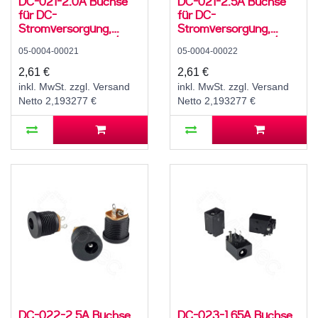
DC-021-2.0A Buchse
DC-021-2.5A Buchse
für DC-
für DC-
Stromversorgung,
Stromversorgung,
Lötfahnen, für 5,5 / 2,1
Lötfahnen, für 5,5 /
05-0004-00021
05-0004-00022
mm Hohlstecker, 30 V,
2,5mm Hohlstecker, 30
500 mA, 0°, -20..70 °C,
V, 500 mA, 0°, -20..70
2,61 €
2,61 €
C12
°C, C12
inkl. MwSt. zzgl. Versand
inkl. MwSt. zzgl. Versand
Netto 2,193277 €
Netto 2,193277 €
DC-022-2.5A Buchse
DC-023-1.65A Buchse