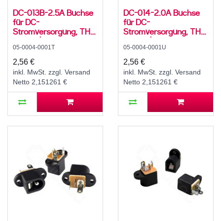
DC-013B-2.5A Buchse
DC-014-2.0A Buchse
für DC-
für DC-
Stromversorgung, THT,
Stromversorgung, THT,
für 5,5 / 2,5 mm
für 5,5 / 2,1 mm
05-0004-0001T
05-0004-0001U
Hohlstecker, 30 V, 500
Hohlstecker, 30 V, 500
mA, 0°, -20..70 °C
mA, 0°, -20..70 °C
2,56 €
2,56 €
inkl. MwSt. zzgl. Versand
inkl. MwSt. zzgl. Versand
Netto 2,151261 €
Netto 2,151261 €