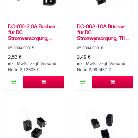
DC-016-2.0A Buchse
DC-002-1.0A Buchse
für DC-
für DC-
Stromversorgung,
Stromversorgung, THT,
Lötfahnen, für 5,5 /
für 3,5 / 1,1 mm
05-0004-00015
05-0004-00016
2,1mm Hohlstecker, 30
Hohlstecker, 30 V, 500
V, 500 mA, 0°, -20..70
mA, 90°, -20..70 °C
2,53 €
2,49 €
°C
inkl. MwSt. zzgl. Versand
inkl. MwSt. zzgl. Versand
Netto 2,12605 €
Netto 2,092437 €