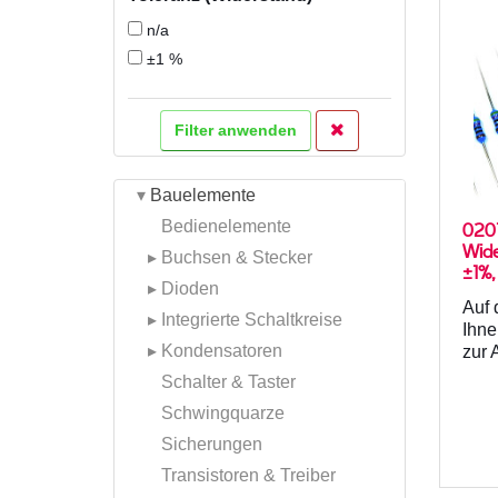
n/a
±1 %
Filter anwenden
▾
Bauelemente
Bedienelemente
020
Wide
▸
Buchsen & Stecker
±1%,
▸
Dioden
°C
Auf 
▸
Integrierte Schaltkreise
Ihne
▸
Kondensatoren
zur 
Schalter & Taster
Schwingquarze
Sicherungen
Transistoren & Treiber