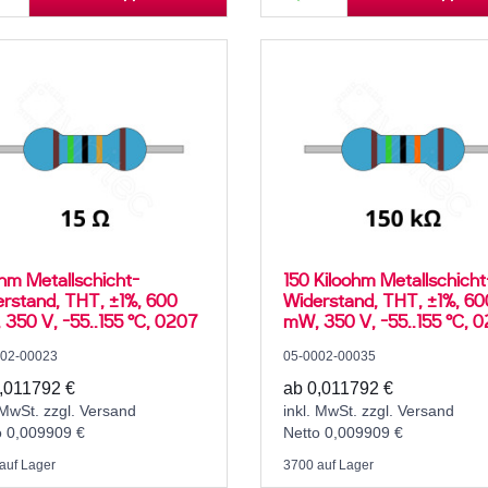
hm Metallschicht-
150 Kiloohm Metallschicht
rstand, THT, ±1%, 600
Widerstand, THT, ±1%, 60
350 V, -55..155 °C, 0207
mW, 350 V, -55..155 °C, 
002-00023
05-0002-00035
,011792 €
ab 0,011792 €
 MwSt. zzgl. Versand
inkl. MwSt. zzgl. Versand
o 0,009909 €
Netto 0,009909 €
auf Lager
3700 auf Lager