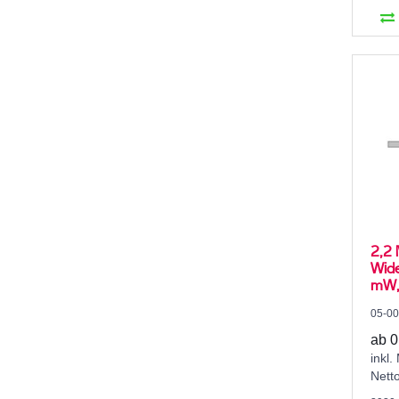
2,2 
Wide
mW, 
05-0
ab 0
inkl.
Nett