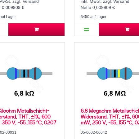
 MwSt. zzgl. Versand
inkl. MwSt. zzgl. Versand
o 0,009909 €
Netto 0,009909 €
auf Lager
6450 auf Lager
Kiloohm Metallschicht-
6,8 Megaohm Metallschic
rstand, THT, ±1%, 600
Widerstand, THT, ±1%, 60
350 V, -55..155 °C, 0207
mW, 250 V, -55..155 °C, 
002-00031
05-0002-00042