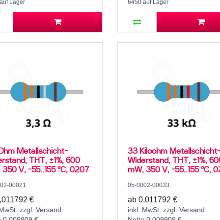
auf Lager
6450 auf Lager
Ohm Metallschicht-
33 Kiloohm Metallschicht
rstand, THT, ±1%, 600
Widerstand, THT, ±1%, 60
350 V, -55..155 °C, 0207
mW, 350 V, -55..155 °C, 
002-00021
05-0002-00033
,011792 €
ab 0,011792 €
 MwSt. zzgl. Versand
inkl. MwSt. zzgl. Versand
o 0,009909 €
Netto 0,009909 €