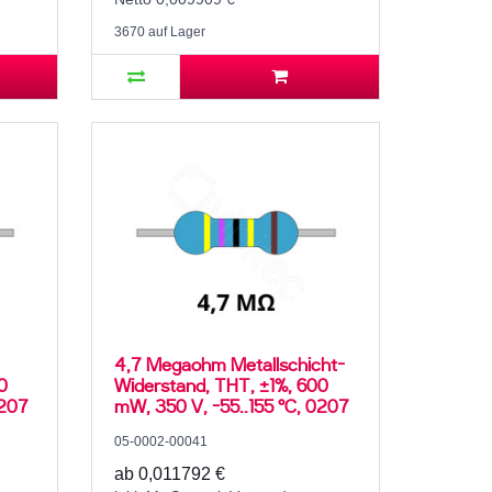
3670 auf Lager
4,7 Megaohm Metallschicht-
0
Widerstand, THT, ±1%, 600
0207
mW, 350 V, -55..155 °C, 0207
05-0002-00041
ab 0,011792 €