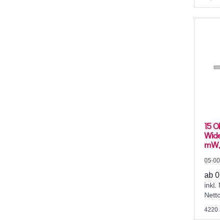
15 O
Wide
mW, 
05-0
ab 0
inkl.
Nett
4220 