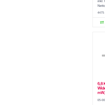
inkl.
Nett
4475 
6,8 
Wide
mW, 
05-0