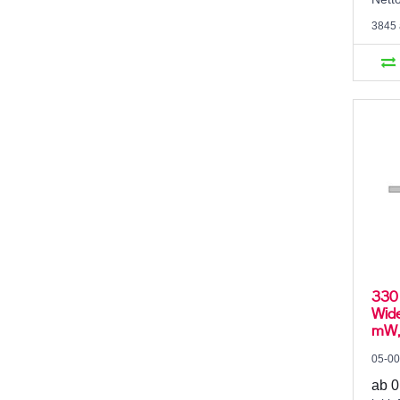
3845 
330 
Wide
mW, 
05-0
ab 0