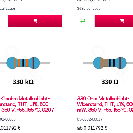
auf Lager
3635 auf Lager
Kiloohm Metallschicht-
330 Ohm Metallschicht-
rstand, THT, ±1%, 600
Widerstand, THT, ±1%, 60
350 V, -55..155 °C, 0207
mW, 350 V, -55..155 °C, 
002-00036
05-0002-00027
,011792 €
ab 0,011792 €