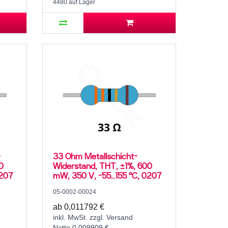
4480 auf Lager
-
33 Ohm Metallschicht-
0
Widerstand, THT, ±1%, 600
0207
mW, 350 V, -55..155 °C, 0207
05-0002-00024
ab 0,011792 €
inkl. MwSt. zzgl. Versand
Netto 0,009909 €