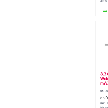
3930 
3,3 
Wide
mW, 
05-0
ab 0
inkl.
Nett