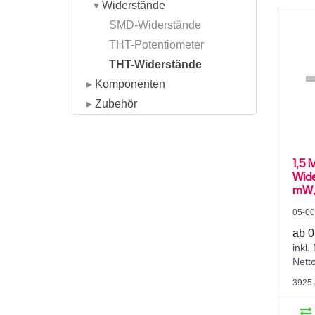
▾
Widerstände
SMD-Widerstände
THT-Potentiometer
THT-Widerstände
▸
Komponenten
▸
Zubehör
1,5 
Wide
mW, 
05-0
ab 0
inkl.
Nett
3925 