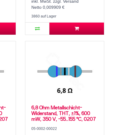
inkl. MwSt. zzgl. Versand
Netto 0,009909 €
3860 auf Lager
ht-
6,8 Ohm Metallschicht-
0
Widerstand, THT, ±1%, 600
0207
mW, 350 V, -55..155 °C, 0207
05-0002-00022