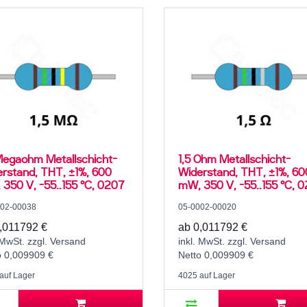
Megaohm Metallschicht-
1,5 Ohm Metallschicht-
rstand, THT, ±1%, 600
Widerstand, THT, ±1%, 60
350 V, -55..155 °C, 0207
mW, 350 V, -55..155 °C, 
002-00038
05-0002-00020
,011792 €
ab 0,011792 €
 MwSt. zzgl. Versand
inkl. MwSt. zzgl. Versand
o 0,009909 €
Netto 0,009909 €
auf Lager
4025 auf Lager