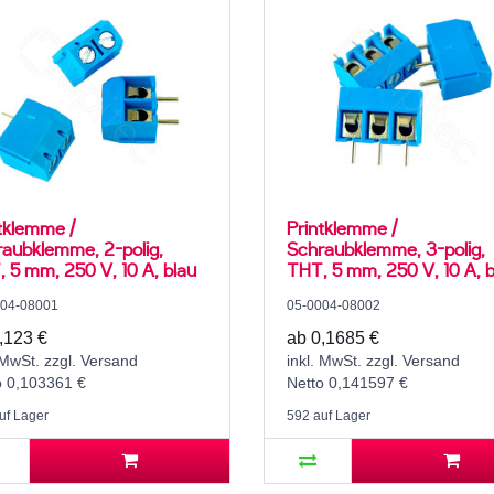
tklemme /
Printklemme /
aubklemme, 2-polig,
Schraubklemme, 3-polig,
 5 mm, 250 V, 10 A, blau
THT, 5 mm, 250 V, 10 A, b
004-08001
05-0004-08002
,123 €
ab 0,1685 €
 MwSt. zzgl. Versand
inkl. MwSt. zzgl. Versand
o 0,103361 €
Netto 0,141597 €
uf Lager
592 auf Lager