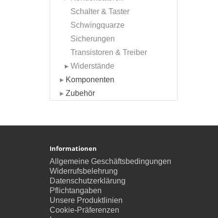
Schalter & Taster
Schwingquarze
Sicherungen
Transistoren & Treiber
▸
Widerstände
▸
Komponenten
▸
Zubehör
Informationen
Allgemeine Geschäftsbedingungen
Widerrufsbelehrung
Datenschutzerklärung
Pflichtangaben
Unsere Produktlinien
Cookie-Präferenzen