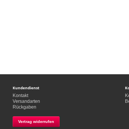
Kundendienst
K
Kontakt
K
Versandarten
Be
Rückgaben
Vertrag widerrufen