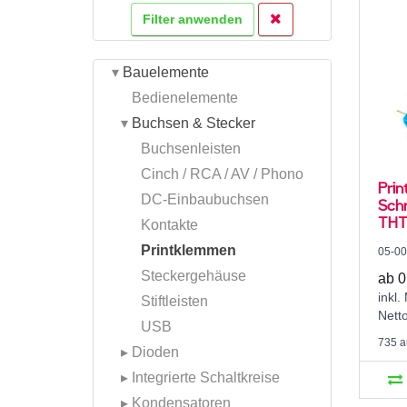
Filter anwenden
▾
Bauelemente
Bedienelemente
▾
Buchsen & Stecker
Buchsenleisten
Cinch / RCA / AV / Phono
Prin
DC-Einbaubuchsen
Schr
THT,
Kontakte
Printklemmen
05-0
Steckergehäuse
ab 0
inkl.
Stiftleisten
Nett
USB
735 a
▸
Dioden
▸
Integrierte Schaltkreise
▸
Kondensatoren