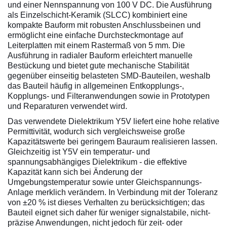
und einer Nennspannung von 100 V DC. Die Ausführung
als Einzelschicht-Keramik (SLCC) kombiniert eine
kompakte Bauform mit robusten Anschlussbeinen und
ermöglicht eine einfache Durchsteckmontage auf
Leiterplatten mit einem Rastermaß von 5 mm. Die
Ausführung in radialer Bauform erleichtert manuelle
Bestückung und bietet gute mechanische Stabilität
gegenüber einseitig belasteten SMD-Bauteilen, weshalb
das Bauteil häufig in allgemeinen Entkopplungs-,
Kopplungs- und Filteranwendungen sowie in Prototypen
und Reparaturen verwendet wird.
Das verwendete Dielektrikum Y5V liefert eine hohe relative
Permittivität, wodurch sich vergleichsweise große
Kapazitätswerte bei geringem Bauraum realisieren lassen.
Gleichzeitig ist Y5V ein temperatur- und
spannungsabhängiges Dielektrikum - die effektive
Kapazität kann sich bei Änderung der
Umgebungstemperatur sowie unter Gleichspannungs-
Anlage merklich verändern. In Verbindung mit der Toleranz
von ±20 % ist dieses Verhalten zu berücksichtigen; das
Bauteil eignet sich daher für weniger signalstabile, nicht-
präzise Anwendungen, nicht jedoch für zeit- oder