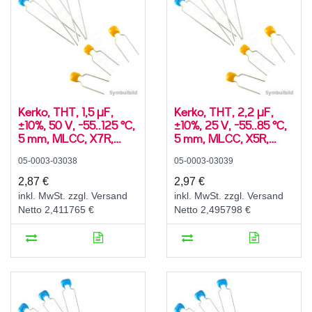
Kerko, THT, 1,5 µF,
Kerko, THT, 2,2 µF,
±10%, 50 V, -55..125 °C,
±10%, 25 V, -55..85 °C,
5 mm, MLCC, X7R,
5 mm, MLCC, X5R,
radial
radial
05-0003-03038
05-0003-03039
2,87 €
2,97 €
inkl. MwSt. zzgl. Versand
inkl. MwSt. zzgl. Versand
Netto 2,411765 €
Netto 2,495798 €