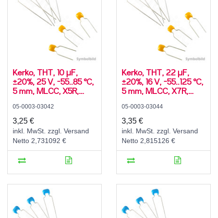
Kerko, THT, 10 µF,
Kerko, THT, 22 µF,
±20%, 25 V, -55..85 °C,
±20%, 16 V, -55..125 °C,
5 mm, MLCC, X5R,
5 mm, MLCC, X7R,
radial
radial
05-0003-03042
05-0003-03044
3,25 €
3,35 €
inkl. MwSt. zzgl. Versand
inkl. MwSt. zzgl. Versand
Netto 2,731092 €
Netto 2,815126 €