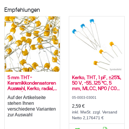
Empfehlungen
5 mm THT-
Kerko, THT, 1 pF, ±25%,
Keramikkondensatoren
50 V, -55..125 °C, 5
Auswahl, Kerko, radial,
mm, MLCC, NP0 / C0G,
SLCC / MLCC
radial
Auf der Artikelseite
05-0003-03001
stehen Ihnen
2,59 €
verschiedene Varianten
inkl. MwSt. zzgl. Versand
zur Auswahl
Netto 2,176471 €