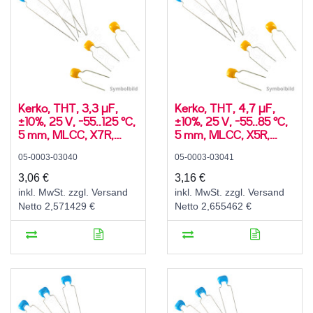
Kerko, THT, 3,3 µF,
Kerko, THT, 4,7 µF,
±10%, 25 V, -55..125 °C,
±10%, 25 V, -55..85 °C,
5 mm, MLCC, X7R,
5 mm, MLCC, X5R,
radial
radial
05-0003-03040
05-0003-03041
3,06 €
3,16 €
inkl. MwSt. zzgl. Versand
inkl. MwSt. zzgl. Versand
Netto 2,571429 €
Netto 2,655462 €