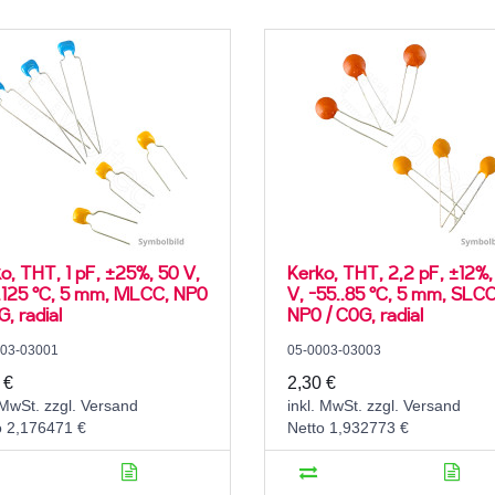
o, THT, 1 pF, ±25%, 50 V,
Kerko, THT, 2,2 pF, ±12%,
.125 °C, 5 mm, MLCC, NP0
V, -55..85 °C, 5 mm, SLCC
G, radial
NP0 / C0G, radial
003-03001
05-0003-03003
 €
2,30 €
 MwSt. zzgl. Versand
inkl. MwSt. zzgl. Versand
o 2,176471 €
Netto 1,932773 €