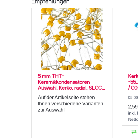
Empfehlungen
5 mm THT-
Kerk
Keramikkondensatoren
-55.
Auswahl, Kerko, radial, SLCC /
/ C0
MLCC
Auf der Artikelseite stehen
05-0
Ihnen verschiedene Varianten
2,59
zur Auswahl
inkl.
Nett