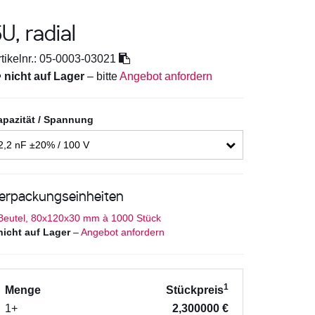
U, radial
tikelnr.:
05-0003-03021

nicht auf Lager
– bitte
Angebot anfordern
apazität / Spannung
2,2 nF ±20% / 100 V
erpackungseinheiten
Beutel, 80x120x30 mm à 1000 Stück
nicht auf Lager
–
Angebot anfordern
1
Menge
Stückpreis
1+
2,300000 €