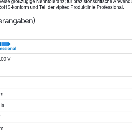
ise großzügige Nenntoleranz; für präzisionskritische Anwendu
oHS-konform und Teil der vipitec Produktlinie Professional.
lerangaben)
 100 V
mm
ial
T
mm