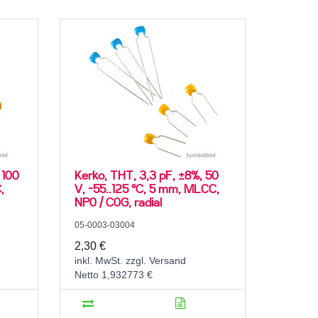
 100
Kerko, THT, 3,3 pF, ±8%, 50
,
V, -55..125 °C, 5 mm, MLCC,
NP0 / C0G, radial
05-0003-03004
2,30 €
inkl. MwSt. zzgl. Versand
Netto 1,932773 €