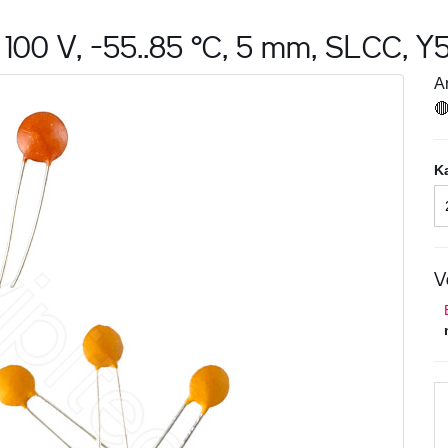
100 V, -55..85 °C, 5 mm, SLCC, Y5
Ar

K
V