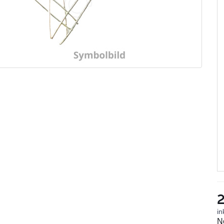
2
in
N