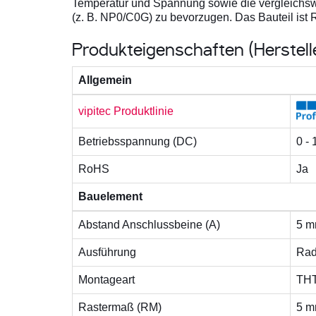
Temperatur und Spannung sowie die vergleichswe
(z. B. NP0/C0G) zu bevorzugen. Das Bauteil ist R
Produkteigenschaften (Herstel
Allgemein
vipitec Produktlinie
Betriebsspannung (DC)
0 -
RoHS
Ja
Bauelement
Abstand Anschlussbeine (A)
5 
Ausführung
Rad
Montageart
TH
Rastermaß (RM)
5 