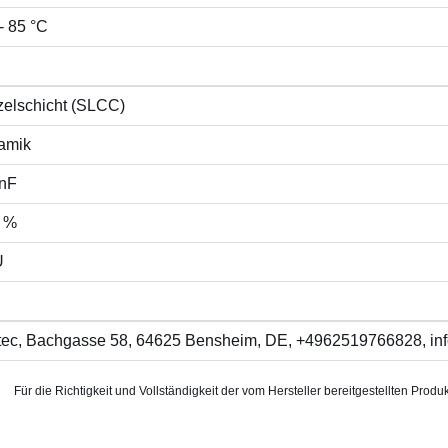
- 85 °C
zelschicht (SLCC)
amik
 nF
 %
U
itec, Bachgasse 58, 64625 Bensheim, DE, +4962519766828, inf
Für die Richtigkeit und Vollständigkeit der vom Hersteller bereitgestellten P