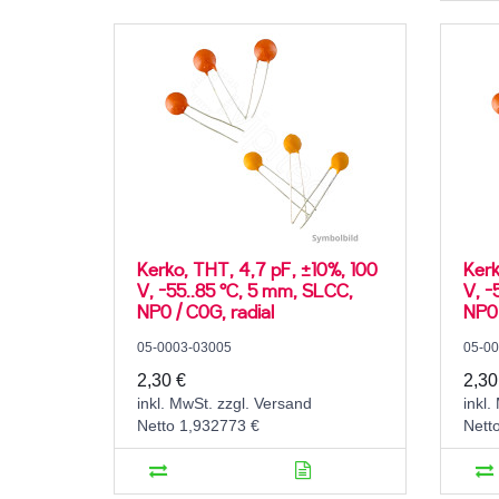
Kerko, THT, 4,7 pF, ±10%, 100
Kerk
V, -55..85 °C, 5 mm, SLCC,
V, -
NP0 / C0G, radial
NP0 
05-0003-03005
05-0
2,30 €
2,30
inkl. MwSt. zzgl. Versand
inkl.
Netto 1,932773 €
Nett