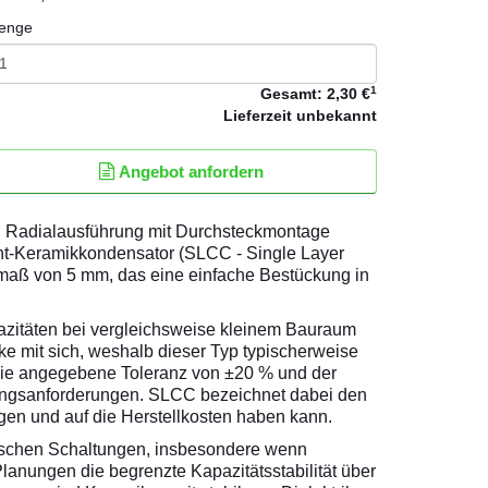
enge
1
Gesamt:
2,30 €
Lieferzeit
unbekannt
Angebot anfordern
in Radialausführung mit Durchsteckmontage
cht-Keramikkondensator (SLCC - Single Layer
rmaß von 5 mm, das eine einfache Bestückung in
pazitäten bei vergleichsweise kleinem Bauraum
ke mit sich, weshalb dieser Typ typischerweise
. Die angegebene Toleranz von ±20 % und der
ungsanforderungen. SLCC bezeichnet dabei den
gen und auf die Herstellkosten haben kann.
onischen Schaltungen, insbesondere wenn
anungen die begrenzte Kapazitätsstabilität über