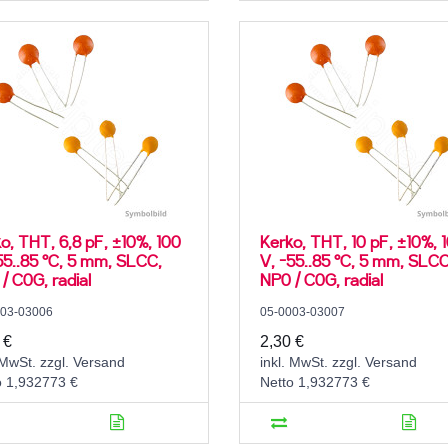
o, THT, 6,8 pF, ±10%, 100
Kerko, THT, 10 pF, ±10%, 
55..85 °C, 5 mm, SLCC,
V, -55..85 °C, 5 mm, SLCC
/ C0G, radial
NP0 / C0G, radial
003-03006
05-0003-03007
 €
2,30 €
 MwSt. zzgl. Versand
inkl. MwSt. zzgl. Versand
o 1,932773 €
Netto 1,932773 €