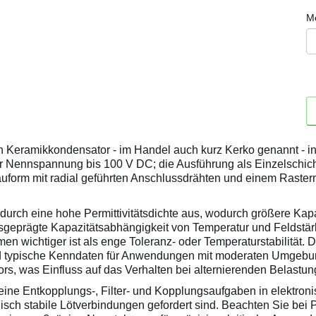
M
n Keramikkondensator - im Handel auch kurz Kerko genannt - 
ner Nennspannung bis 100 V DC; die Ausführung als Einzelschi
uform mit radial geführten Anschlussdrähten und einem Raste
durch eine hohe Permittivitätsdichte aus, wodurch größere Ka
ausgeprägte Kapazitätsabhängigkeit von Temperatur und Feldstär
umen wichtiger ist als enge Toleranz- oder Temperaturstabilität
sind typische Kenndaten für Anwendungen mit moderaten Umgeb
s, was Einfluss auf das Verhalten bei alternierenden Belastun
emeine Entkopplungs-, Filter- und Kopplungsaufgaben in elektr
h stabile Lötverbindungen gefordert sind. Beachten Sie bei Pl