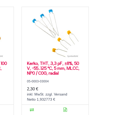
 100
Kerko, THT, 3,3 pF, ±8%, 50
,
V, -55..125 °C, 5 mm, MLCC,
NP0 / C0G, radial
05-0003-03004
2,30 €
inkl. MwSt. zzgl. Versand
Netto 1,932773 €