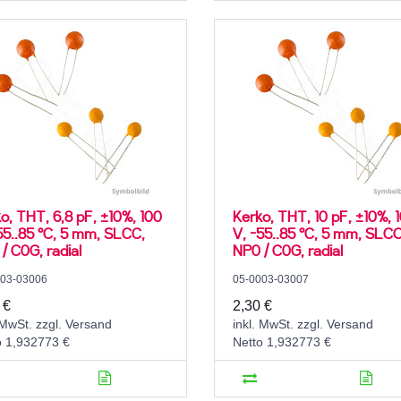
o, THT, 6,8 pF, ±10%, 100
Kerko, THT, 10 pF, ±10%, 
55..85 °C, 5 mm, SLCC,
V, -55..85 °C, 5 mm, SLCC
/ C0G, radial
NP0 / C0G, radial
003-03006
05-0003-03007
 €
2,30 €
 MwSt. zzgl. Versand
inkl. MwSt. zzgl. Versand
o 1,932773 €
Netto 1,932773 €