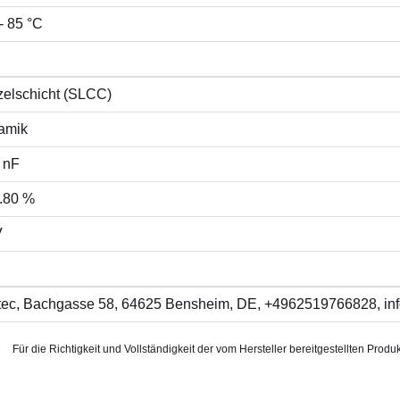
- 85 °C
zelschicht (SLCC)
amik
 nF
..80 %
V
itec, Bachgasse 58, 64625 Bensheim, DE, +4962519766828, inf
Für die Richtigkeit und Vollständigkeit der vom Hersteller bereitgestellten P