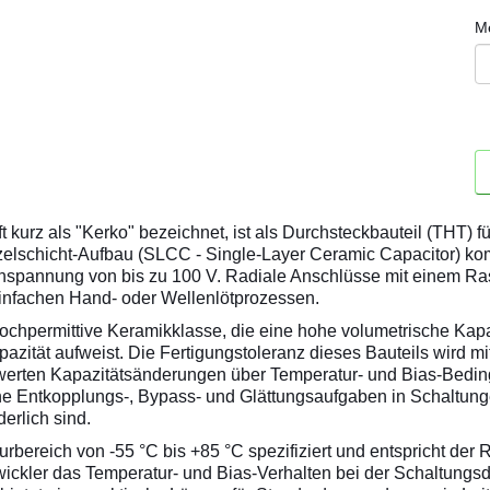
M
t kurz als "Kerko" bezeichnet, ist als Durchsteckbauteil (THT)
zelschicht-Aufbau (SLCC - Single-Layer Ceramic Capacitor) k
hspannung von bis zu 100 V. Radiale Anschlüsse mit einem R
einfachen Hand- oder Wellenlötprozessen.
chpermittive Keramikklasse, die eine hohe volumetrische Kapaz
zität aufweist. Die Fertigungstoleranz dieses Bauteils wird m
swerten Kapazitätsänderungen über Temperatur- und Bias-Bedi
ne Entkopplungs-, Bypass- und Glättungsaufgaben in Schaltun
erlich sind.
turbereich von -55 °C bis +85 °C spezifiziert und entspricht der
wickler das Temperatur- und Bias-Verhalten bei der Schaltungs