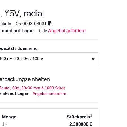
 Y5V, radial
tikelnr.:
05-0003-03031

nicht auf Lager
– bitte
Angebot anfordern
apazität / Spannung
100 nF -20..80% / 100 V
erpackungseinheiten
Beutel, 80x120x30 mm à 1000 Stück
nicht auf Lager
–
Angebot anfordern
1
Menge
Stückpreis
1+
2,300000 €