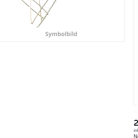
2
in
N