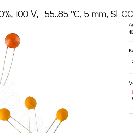
0%, 100 V, -55..85 °C, 5 mm, SLCC,
Ar

K
V