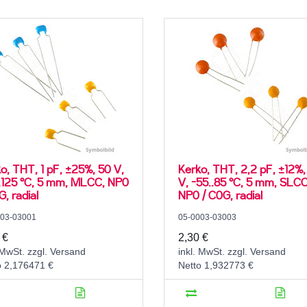
o, THT, 1 pF, ±25%, 50 V,
Kerko, THT, 2,2 pF, ±12%,
.125 °C, 5 mm, MLCC, NP0
V, -55..85 °C, 5 mm, SLCC
G, radial
NP0 / C0G, radial
003-03001
05-0003-03003
 €
2,30 €
 MwSt. zzgl. Versand
inkl. MwSt. zzgl. Versand
o 2,176471 €
Netto 1,932773 €