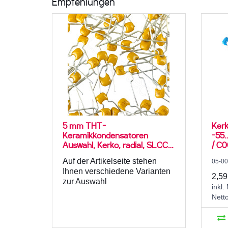
Empfehlungen
5 mm THT-
Kerk
Keramikkondensatoren
-55.
Auswahl, Kerko, radial, SLCC /
/ C0
MLCC
Auf der Artikelseite stehen
05-0
Ihnen verschiedene Varianten
2,59
zur Auswahl
inkl.
Nett