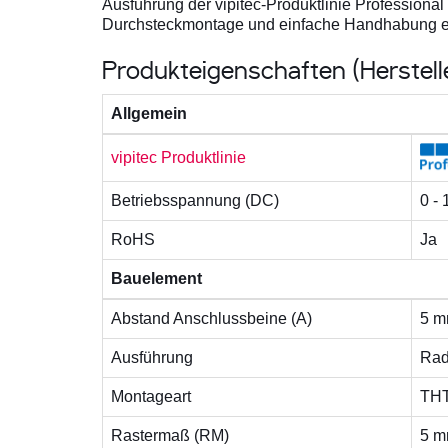
Ausführung der vipitec-Produktlinie Professional
Durchsteckmontage und einfache Handhabung er
Produkteigenschaften (Herstel
Allgemein
vipitec Produktlinie
Betriebsspannung (DC)
0 -
RoHS
Ja
Bauelement
Abstand Anschlussbeine (A)
5 
Ausführung
Rad
Montageart
TH
Rastermaß (RM)
5 