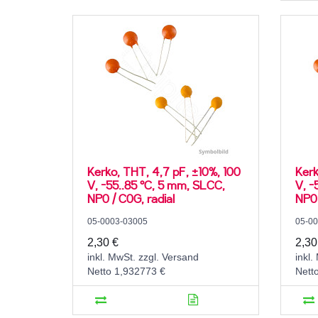
Kerko, THT, 4,7 pF, ±10%, 100
Kerk
V, -55..85 °C, 5 mm, SLCC,
V, -
NP0 / C0G, radial
NP0 
05-0003-03005
05-0
2,30 €
2,30
inkl. MwSt. zzgl. Versand
inkl.
Netto 1,932773 €
Nett