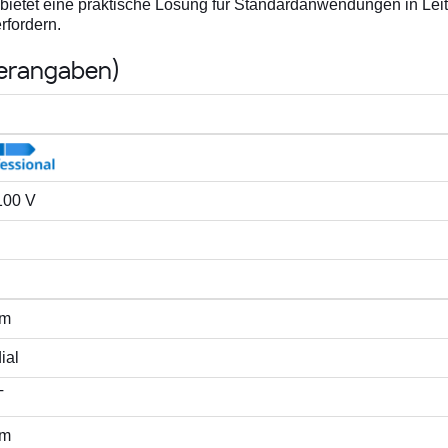
 bietet eine praktische Lösung für Standardanwendungen in Leit
fordern.
lerangaben)
 100 V
mm
ial
T
mm