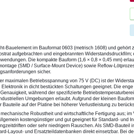
t-Bauelement im Bauformat 0603 (metrisch 1608) und gehört zur 
bstrat aufgebrachten und eingebrannten Widerstandsdruckfilm; di
nanwendungen. Die kompakte Bauform (1,6 × 0,8 × 0,45 mm) erla
enmontage (SMD / Surface-Mount Device) sowie Reflow-Lötprozes
gsanforderungen sicher.
er maximalen Betriebsspannung von 75 V (DC) ist der Widersta
 Elektronik in dicht bestückten Schaltungen geeignet. Die enge
Genauigkeit, während der spezifizierte Betriebstemperaturbere
ustriellen Umgebungen erlaubt. Aufgrund der kleinen Bauform i
Bauteile auf der Platine bei höherer Verlustleistung zu berücks
mechanische Robustheit und wirtschaftliche Fertigung aus; im V
llgemein kostengünstiger und gut geeignet für Standard- und I
ngzeitdriften oder sehr niedrigem Rauschen. Als SMD-Bauteil i
rd-Layout- und Ersatzteildatenbanken direkt einsetzbar. Bei der