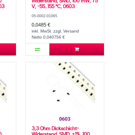
0
Widerstand, SMD, 100 mW, 75
03
V, -55..155 °C, 0603
05-0002-01065
0,0485 €
inkl. MwSt. zzgl. Versand
Netto 0,040756 €
3,3 Ohm Dickschicht-
0
Widerstand, SMD, ±1%, 100