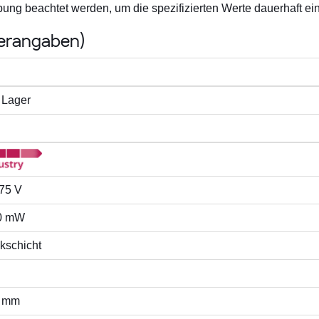
g beachtet werden, um die spezifizierten Werte dauerhaft ein
lerangaben)
 Lager
 75 V
0 mW
kschicht
6 mm