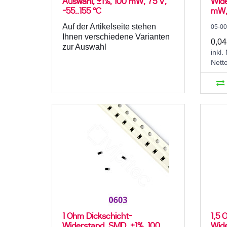
Auswahl, ±1%, 100 mW, 75 V,
Wide
-55..155 °C
mW, 
Auf der Artikelseite stehen
05-0
Ihnen verschiedene Varianten
0,04
zur Auswahl
inkl.
Nett
1 Ohm Dickschicht-
1,5 
Widerstand, SMD, ±1%, 100
Wide