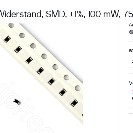
iderstand, SMD, ±1%, 100 mW, 75 
Ar

W
V