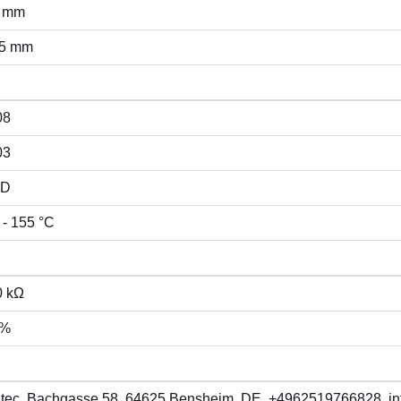
8 mm
45 mm
08
03
D
 - 155 °C
0 kΩ
 %
itec, Bachgasse 58, 64625 Bensheim, DE, +4962519766828, in