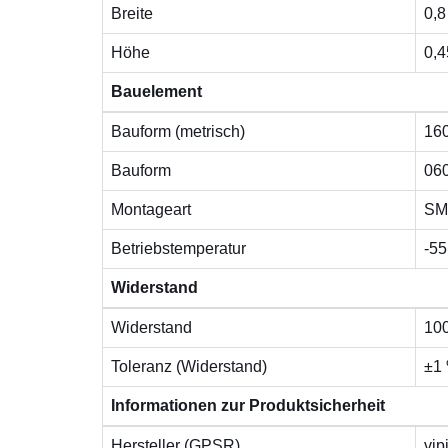
Breite
0,
Höhe
0,
Bauelement
Bauform (metrisch)
16
Bauform
06
Montageart
SM
Betriebstemperatur
-55
Widerstand
Widerstand
10
Toleranz (Widerstand)
±1
Informationen zur Produktsicherheit
Hersteller (GPSR)
vip