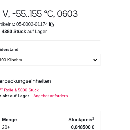
V, -55..155 °C, 0603
tikelnr.:
05-0002-01174

4380 Stück
auf Lager
iderstand
100 Kiloohm
erpackungseinheiten
7'' Rolle à 5000 Stück
nicht auf Lager
–
Angebot anfordern
1
Menge
Stückpreis
20+
0,048500 €