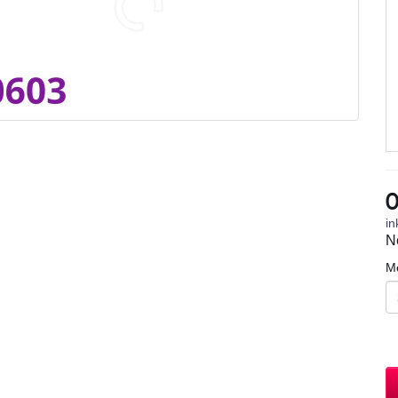
0
in
N
M