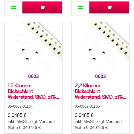
1,5 Kiloohm
2,2 Kiloohm
Dickschicht-
Dickschicht-
Widerstand, SMD, ±1%,
Widerstand, SMD, ±1%,
100 mW, 75 V, -55..155
100 mW, 75 V, -55..155
05-0002-01164
05-0002-01165
°C, 0603
°C, 0603
0,0485 €
0,0485 €
inkl. MwSt. zzgl. Versand
inkl. MwSt. zzgl. Versand
Netto 0,040756 €
Netto 0,040756 €