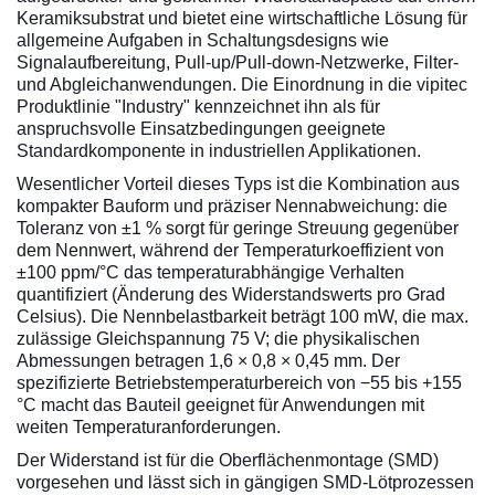
Keramiksubstrat und bietet eine wirtschaftliche Lösung für
allgemeine Aufgaben in Schaltungsdesigns wie
Signalaufbereitung, Pull‑up/Pull‑down‑Netzwerke, Filter-
und Abgleichanwendungen. Die Einordnung in die vipitec
Produktlinie "Industry" kennzeichnet ihn als für
anspruchsvolle Einsatzbedingungen geeignete
Standardkomponente in industriellen Applikationen.
Wesentlicher Vorteil dieses Typs ist die Kombination aus
kompakter Bauform und präziser Nennabweichung: die
Toleranz von ±1 % sorgt für geringe Streuung gegenüber
dem Nennwert, während der Temperaturkoeffizient von
±100 ppm/°C das temperaturabhängige Verhalten
quantifiziert (Änderung des Widerstandswerts pro Grad
Celsius). Die Nennbelastbarkeit beträgt 100 mW, die max.
zulässige Gleichspannung 75 V; die physikalischen
Abmessungen betragen 1,6 × 0,8 × 0,45 mm. Der
spezifizierte Betriebstemperaturbereich von −55 bis +155
°C macht das Bauteil geeignet für Anwendungen mit
weiten Temperaturanforderungen.
Der Widerstand ist für die Oberflächenmontage (SMD)
vorgesehen und lässt sich in gängigen SMD-Lötprozessen