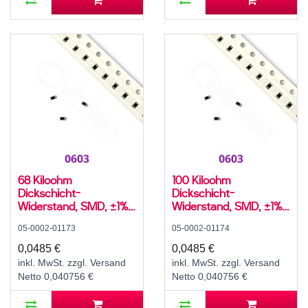
68 Kiloohm
100 Kiloohm
Dickschicht-
Dickschicht-
Widerstand, SMD, ±1%,
Widerstand, SMD, ±1%,
100 mW, 75 V, -55..155
100 mW, 75 V, -55..155
05-0002-01173
05-0002-01174
°C, 0603
°C, 0603
0,0485 €
0,0485 €
inkl. MwSt. zzgl. Versand
inkl. MwSt. zzgl. Versand
Netto 0,040756 €
Netto 0,040756 €