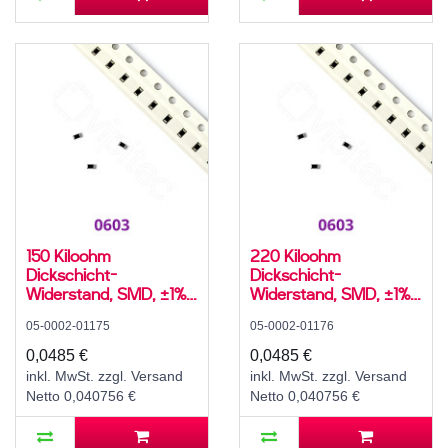
150 Kiloohm
220 Kiloohm
Dickschicht-
Dickschicht-
Widerstand, SMD, ±1%,
Widerstand, SMD, ±1%,
100 mW, 75 V, -55..155
100 mW, 75 V, -55..155
05-0002-01175
05-0002-01176
°C, 0603
°C, 0603
0,0485 €
0,0485 €
inkl. MwSt. zzgl. Versand
inkl. MwSt. zzgl. Versand
Netto 0,040756 €
Netto 0,040756 €