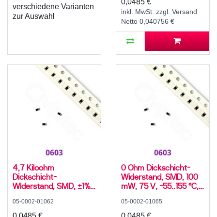
0,0485 €
verschiedene Varianten
inkl. MwSt. zzgl. Versand
zur Auswahl
Netto 0,040756 €
4,7 Kiloohm
0 Ohm Dickschicht-
Dickschicht-
Widerstand, SMD, 100
Widerstand, SMD, ±1%,
mW, 75 V, -55..155 °C,
100 mW, 75 V, -55..155
0603
05-0002-01062
05-0002-01065
°C, 0603
0,0485 €
0,0485 €