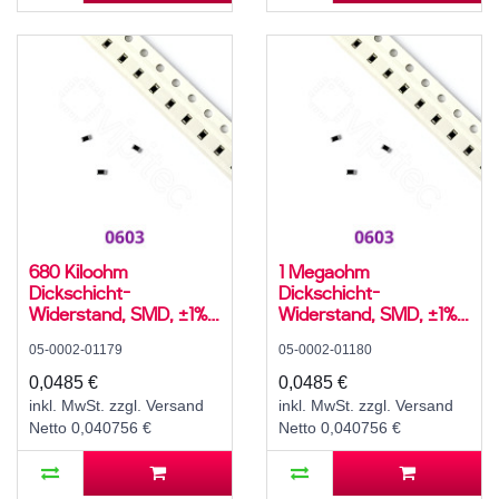
680 Kiloohm
1 Megaohm
Dickschicht-
Dickschicht-
Widerstand, SMD, ±1%,
Widerstand, SMD, ±1%,
100 mW, 75 V, -55..155
100 mW, 75 V, -55..155
05-0002-01179
05-0002-01180
°C, 0603
°C, 0603
0,0485 €
0,0485 €
inkl. MwSt. zzgl. Versand
inkl. MwSt. zzgl. Versand
Netto 0,040756 €
Netto 0,040756 €