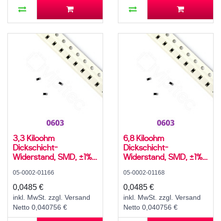
3,3 Kiloohm
6,8 Kiloohm
Dickschicht-
Dickschicht-
Widerstand, SMD, ±1%,
Widerstand, SMD, ±1%,
100 mW, 75 V, -55..155
100 mW, 75 V, -55..155
05-0002-01166
05-0002-01168
°C, 0603
°C, 0603
0,0485 €
0,0485 €
inkl. MwSt. zzgl. Versand
inkl. MwSt. zzgl. Versand
Netto 0,040756 €
Netto 0,040756 €