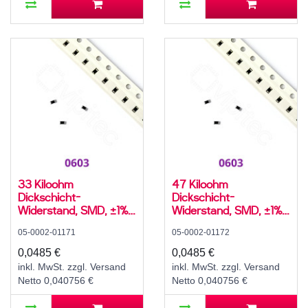
33 Kiloohm
47 Kiloohm
Dickschicht-
Dickschicht-
Widerstand, SMD, ±1%,
Widerstand, SMD, ±1%,
100 mW, 75 V, -55..155
100 mW, 75 V, -55..155
05-0002-01171
05-0002-01172
°C, 0603
°C, 0603
0,0485 €
0,0485 €
inkl. MwSt. zzgl. Versand
inkl. MwSt. zzgl. Versand
Netto 0,040756 €
Netto 0,040756 €