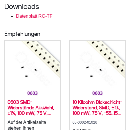
Downloads
Datenblatt RO-TF
Empfehlungen
0603 SMD-
10 Kiloohm Dickschicht-
Widerstände Auswahl,
Widerstand, SMD, ±1%,
±1%, 100 mW, 75 V,
100 mW, 75 V, -55..155
-55..155 °C
°C, 0603
Auf der Artikelseite
05-0002-01026
stehen Ihnen