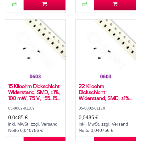
15 Kiloohm Dickschicht-
22 Kiloohm
Widerstand, SMD, ±1%,
Dickschicht-
100 mW, 75 V, -55..155
Widerstand, SMD, ±1%,
°C, 0603
100 mW, 75 V, -55..155
05-0002-01169
05-0002-01170
°C, 0603
0,0485 €
0,0485 €
inkl. MwSt. zzgl. Versand
inkl. MwSt. zzgl. Versand
Netto 0,040756 €
Netto 0,040756 €