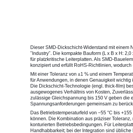
Dieser SMD-Dickschicht-Widerstand mit einem Nen
"Industry". Die kompakte Bauform (L x B x H: 2,0
für platzkritische Leiterplatten. Als SMD-Bauele
konzipiert und erfüllt RoHS-Richtlinien, wodurch e
Mit einer Toleranz von ±1 % und einem Temperatu
für Anwendungen, in denen Genauigkeit wichtig i
Die Dickschicht-Technologie (engl. thick-film) b
ausgewogenes Verhältnis von Kosten, Zuverlässi
zulässige Gleichspannung bis 150 V geben die el
Spannungsanforderungen gemeinsam zu berücks
Das Betriebstemperaturfeld von −55 °C bis +155
können. Die Kombination aus präziser Toleranz, 
konturierten Betriebsbedingungen. Für Leiterpla
Handhabbarkeit; bei der Integration sind üblich