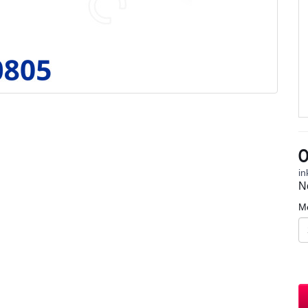
0
in
N
M