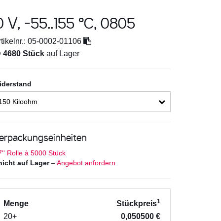
 V, -55..155 °C, 0805
tikelnr.:
05-0002-01106

4680 Stück
auf Lager
iderstand
150 Kiloohm
erpackungseinheiten
7'' Rolle à 5000 Stück
nicht auf Lager
–
Angebot anfordern
1
Menge
Stückpreis
20+
0,050500 €