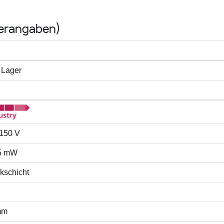
lerangaben)
 Lager
 150 V
5 mW
kschicht
mm