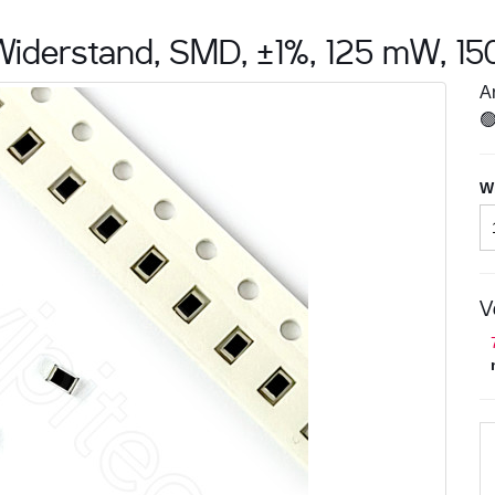
iderstand, SMD, ±1%, 125 mW, 150
Ar

W
V