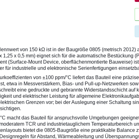
nwert von 150 kΩ ist in der Baugröße 0805 (metrisch 2012) aus
 x 1,25 x 0,5 mm) eignet sich für die automatische Bestückung 
ment (Surface-Mount Device, oberflächenmontierte Bauweise) ist
r für industrielle und elektronische Serienfertigungen einsetzbar
rkoeffizienten von ±100 ppm/°C liefert das Bauteil eine präzis
st, etwa in Messverstärkern, Bias- und Pull-up-Netzwerken sow
eschreibt eine gedruckte und gebrannte Widerstandsschicht auf k
gkeit und elektrischer Leistung für allgemeine Elektronikaufg
ektrischen Grenzen vor; bei der Auslegung einer Schaltung si
ichtigen.
 °C macht das Bauteil für anspruchsvolle Umgebungen geeignet,
moderatem TCR und industrietauglichem Temperaturbereich unters
ttenlayouts bietet die 0805-Baugröße eine praktikable Balanc
e Designregeln für Abstand, Wärmeableitung und Überspannungs