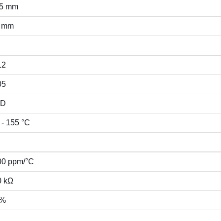
25 mm
5 mm
12
05
D
 - 155 °C
00 ppm/°C
0 kΩ
 %