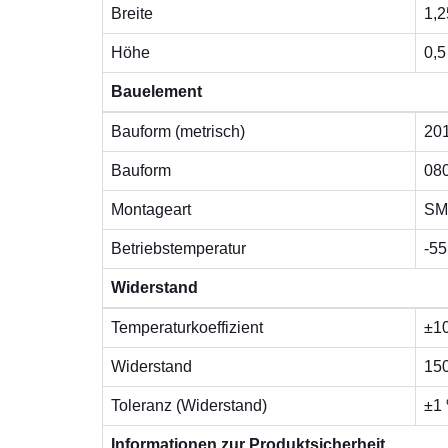
Breite
1,
Höhe
0,
Bauelement
Bauform (metrisch)
20
Bauform
08
Montageart
SM
Betriebstemperatur
-55
Widerstand
Temperaturkoeffizient
±1
Widerstand
15
Toleranz (Widerstand)
±1
Informationen zur Produktsicherheit