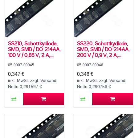
SS210, Schottkydiode,
SS220, Schottkydiode,
SMD, SMB / DO-214AA,
SMD, SMB / DO-214AA,
100 V / 0,85 V, 2 A,
200 V / 0,9 V, 2 A,
-55..150 °C
-55..150 °C
05-0007-00045
05-0007-00046
0,347 €
0,346 €
inkl. MwSt. zzgl. Versand
inkl. MwSt. zzgl. Versand
Netto 0,291597 €
Netto 0,290756 €