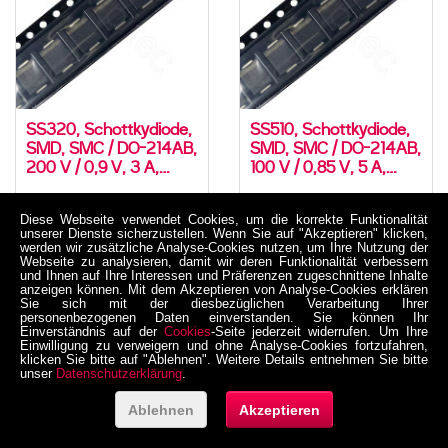
SS320, Schottkydiode,
SS510, Schottkydiode,
SMD, SMC / DO-214AB,
SMD, SMC / DO-214AB,
200 V / 0,9 V, 3 A,
100 V / 0,85 V, 5 A,
-55..150 °C
-55..150 °C
05-0007-00049
05-0007-00050
Diese Webseite verwendet Cookies, um die korrekte Funktionalität
0,502 €
0,51 €
unserer Dienste sicherzustellen. Wenn Sie auf "Akzeptieren" klicken,
werden wir zusätzliche Analyse-Cookies nutzen, um Ihre Nutzung der
inkl. MwSt. zzgl. Versand
inkl. MwSt. zzgl. Versand
Webseite zu analysieren, damit wir deren Funktionalität verbessern
Netto 0,421849 €
Netto 0,428571 €
und Ihnen auf Ihre Interessen und Präferenzen zugeschnittene Inhalte
anzeigen können. Mit dem Akzeptieren von Analyse-Cookies erklären
Sie sich mit der diesbezüglichen Verarbeitung Ihrer
personenbezogenen Daten einverstanden. Sie können Ihr
Einverständnis auf der
Cookies
-Seite jederzeit widerrufen. Um Ihre
Einwilligung zu verweigern und ohne Analyse-Cookies fortzufahren,
klicken Sie bitte auf "Ablehnen". Weitere Details entnehmen Sie bitte
unser
Datenschutzerklärung
.
Ablehnen
Akzeptieren