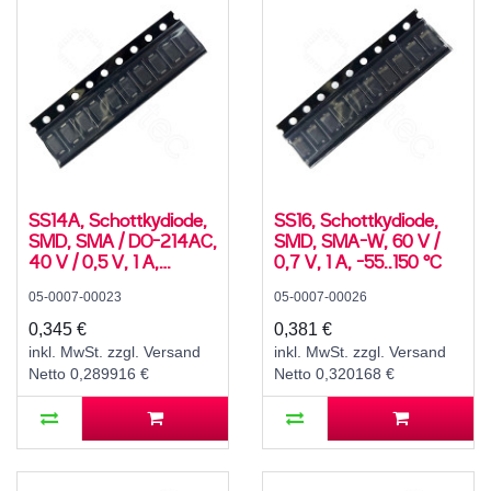
SS14A, Schottkydiode,
SS16, Schottkydiode,
SMD, SMA / DO-214AC,
SMD, SMA-W, 60 V /
40 V / 0,5 V, 1 A,
0,7 V, 1 A, -55..150 °C
-55..125 °C
05-0007-00023
05-0007-00026
0,345 €
0,381 €
inkl. MwSt. zzgl. Versand
inkl. MwSt. zzgl. Versand
Netto 0,289916 €
Netto 0,320168 €