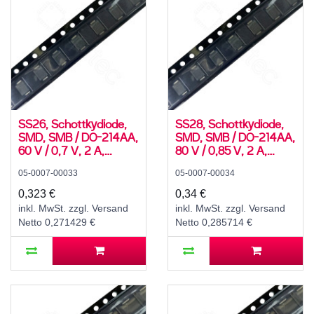
SS26, Schottkydiode,
SS28, Schottkydiode,
SMD, SMB / DO-214AA,
SMD, SMB / DO-214AA,
60 V / 0,7 V, 2 A,
80 V / 0,85 V, 2 A,
-55..150 °C
-55..150 °C
05-0007-00033
05-0007-00034
0,323 €
0,34 €
inkl. MwSt. zzgl. Versand
inkl. MwSt. zzgl. Versand
Netto 0,271429 €
Netto 0,285714 €