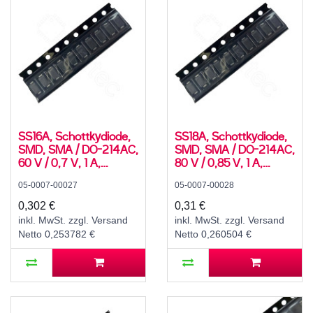
SS16A, Schottkydiode,
SS18A, Schottkydiode,
SMD, SMA / DO-214AC,
SMD, SMA / DO-214AC,
60 V / 0,7 V, 1 A,
80 V / 0,85 V, 1 A,
-55..150 °C
-55..150 °C
05-0007-00027
05-0007-00028
0,302 €
0,31 €
inkl. MwSt. zzgl. Versand
inkl. MwSt. zzgl. Versand
Netto 0,253782 €
Netto 0,260504 €