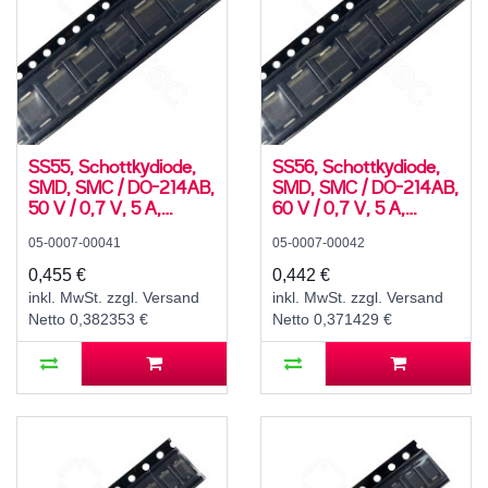
SS55, Schottkydiode,
SS56, Schottkydiode,
SMD, SMC / DO-214AB,
SMD, SMC / DO-214AB,
50 V / 0,7 V, 5 A,
60 V / 0,7 V, 5 A,
-55..150 °C
-55..150 °C
05-0007-00041
05-0007-00042
0,455 €
0,442 €
inkl. MwSt. zzgl. Versand
inkl. MwSt. zzgl. Versand
Netto 0,382353 €
Netto 0,371429 €