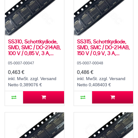
SS310, Schottkydiode,
SS315, Schottkydiode,
SMD, SMC / DO-214AB,
SMD, SMC / DO-214AB,
100 V / 0,85 V, 3 A,
150 V / 0,9 V, 3 A,
-55..150 °C
-55..150 °C
05-0007-00047
05-0007-00048
0,463 €
0,486 €
inkl. MwSt. zzgl. Versand
inkl. MwSt. zzgl. Versand
Netto 0,389076 €
Netto 0,408403 €