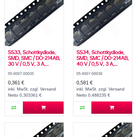
SS33, Schottkydiode,
SS34, Schottkydiode,
SMD, SMC / DO-214AB,
SMD, SMC / DO-214AB,
30 V / 0,5 V, 3 A,
40 V / 0,5 V, 3 A,
-55..125 °C
-55..125 °C
05-0007-00035
05-0007-00036
0,361 €
0,581 €
inkl. MwSt. zzgl. Versand
inkl. MwSt. zzgl. Versand
Netto 0,303361 €
Netto 0,488235 €