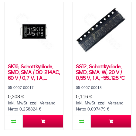
SK16, Schottkydiode,
SS12, Schottkydiode,
SMD, SMA / DO-214AC,
SMD, SMA-W, 20 V /
60 V / 0,7 V, 1 A,
0,55 V, 1 A, -55..125 °C
-50..150 °C
05-0007-00017
05-0007-00018
0,308 €
0,116 €
inkl. MwSt. zzgl. Versand
inkl. MwSt. zzgl. Versand
Netto 0,258824 €
Netto 0,097479 €