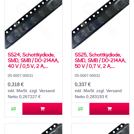
SS24, Schottkydiode,
SS25, Schottkydiode,
SMD, SMB / DO-214AA,
SMD, SMB / DO-214AA,
40 V / 0,5 V, 2 A,
50 V / 0,7 V, 2 A,
-55..125 °C
-55..150 °C
05-0007-00031
05-0007-00032
0,318 €
0,337 €
inkl. MwSt. zzgl. Versand
inkl. MwSt. zzgl. Versand
Netto 0,267227 €
Netto 0,283193 €