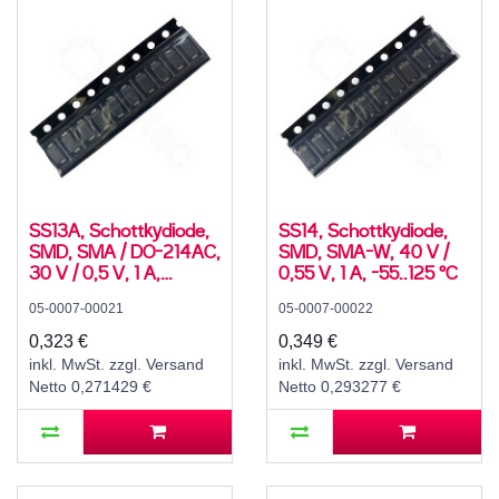
SS13A, Schottkydiode,
SS14, Schottkydiode,
SMD, SMA / DO-214AC,
SMD, SMA-W, 40 V /
30 V / 0,5 V, 1 A,
0,55 V, 1 A, -55..125 °C
-55..125 °C
05-0007-00021
05-0007-00022
0,323 €
0,349 €
inkl. MwSt. zzgl. Versand
inkl. MwSt. zzgl. Versand
Netto 0,271429 €
Netto 0,293277 €