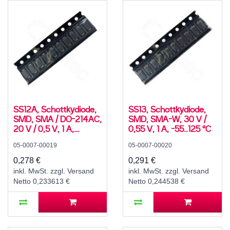
SS12A, Schottkydiode,
SS13, Schottkydiode,
SMD, SMA / DO-214AC,
SMD, SMA-W, 30 V /
20 V / 0,5 V, 1 A,
0,55 V, 1 A, -55..125 °C
-55..125 °C
05-0007-00019
05-0007-00020
0,278 €
0,291 €
inkl. MwSt. zzgl. Versand
inkl. MwSt. zzgl. Versand
Netto 0,233613 €
Netto 0,244538 €