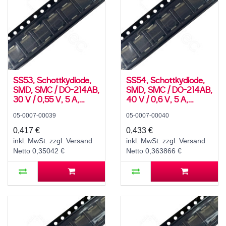
SS53, Schottkydiode,
SS54, Schottkydiode,
SMD, SMC / DO-214AB,
SMD, SMC / DO-214AB,
30 V / 0,55 V, 5 A,
40 V / 0,6 V, 5 A,
-55..125 °C
-55..125 °C
05-0007-00039
05-0007-00040
0,417 €
0,433 €
inkl. MwSt. zzgl. Versand
inkl. MwSt. zzgl. Versand
Netto 0,35042 €
Netto 0,363866 €