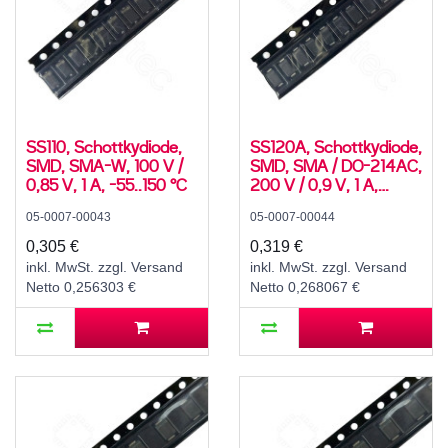
SS110, Schottkydiode,
SS120A, Schottkydiode,
SMD, SMA-W, 100 V /
SMD, SMA / DO-214AC,
0,85 V, 1 A, -55..150 °C
200 V / 0,9 V, 1 A,
-55..150 °C
05-0007-00043
05-0007-00044
0,305 €
0,319 €
inkl. MwSt. zzgl. Versand
inkl. MwSt. zzgl. Versand
Netto 0,256303 €
Netto 0,268067 €