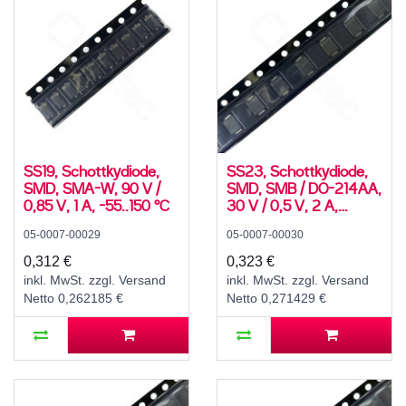
SS19, Schottkydiode,
SS23, Schottkydiode,
SMD, SMA-W, 90 V /
SMD, SMB / DO-214AA,
0,85 V, 1 A, -55..150 °C
30 V / 0,5 V, 2 A,
-55..125 °C
05-0007-00029
05-0007-00030
0,312 €
0,323 €
inkl. MwSt. zzgl. Versand
inkl. MwSt. zzgl. Versand
Netto 0,262185 €
Netto 0,271429 €