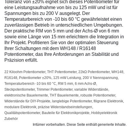
Toleranz von ±20% eignet sich dieses Potentiometer für
eine Leistungsaufnahme von bis zu 125 mW und ist für
Spannungen bis zu 200 V ausgelegt. Der
Temperaturbereich von -10 bis 60 °C gewährleistet einen
zuverlässigen Betrieb in unterschiedlichen Umgebungen.
Der praktische RM von 5 mm und der Achs-Ø von 6 mm
sowie eine Länge von 15 mm erleichtern die Integration in
Ihr Projekt. Profitieren Sie von der optimalen Steuerung
Ihrer Schaltungen mit dem WH148 / R16148
Potentiometer, das Ihre Anforderungen an Stabilität und
Präzision erfüllt.
22 Kiloohm Potentiometer, THT Potentiometer, 22kΩ Potentiometer, WH148,
R16148, Potentiometer ±20%, 125 mW Leistung, 200 V Nennspannung,
Temperaturbereich -10 bis 60 °C, RM 5 mm, 6 mm Achs-Ø,
Steckpotentiometer, Trimmer Potentiometer, variable Widerstände,
elektronische Bauelemente, THT Bauelemente, robuste Potentiometer,
Widerstände für DIY-Projekte, langlebige Potentiometer, filigrane Elektronik,
modulare Elektronik, präzise Widerstandseinstellungen,
Qualitätspotentiometer, Bauteile für Elektronikprojekte, Hobbyelektronik
Zubehör
Irrtümer vorbehalten. Diese Seite enthält generierte Inhalte.