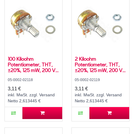
100 Kiloohm
2 Kiloohm
Potentiometer, THT,
Potentiometer, THT,
±20%, 125 mW, 200 V,
±20%, 125 mW, 200 V,
-10..60 °C, RM 5 mm,
-10..60 °C, RM 5 mm,
05-0002-02118
05-0002-02119
Achs-⌀ 6 mm, L 15 mm,
Achs-⌀ 6 mm, L 15 mm,
WH148 / R16148
WH148 / R16148
3,11 €
3,11 €
inkl. MwSt. zzgl. Versand
inkl. MwSt. zzgl. Versand
Netto 2,613445 €
Netto 2,613445 €