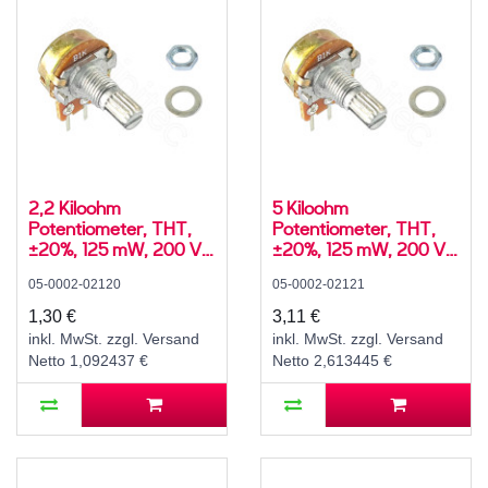
2,2 Kiloohm
5 Kiloohm
Potentiometer, THT,
Potentiometer, THT,
±20%, 125 mW, 200 V,
±20%, 125 mW, 200 V,
-10..60 °C, RM 5 mm,
-10..60 °C, RM 5 mm,
05-0002-02120
05-0002-02121
Achs-⌀ 6 mm, L 15 mm,
Achs-⌀ 6 mm, L 15 mm,
WH148 / R16148
WH148 / R16148
1,30 €
3,11 €
inkl. MwSt. zzgl. Versand
inkl. MwSt. zzgl. Versand
Netto 1,092437 €
Netto 2,613445 €