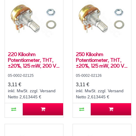
220 Kiloohm
250 Kiloohm
Potentiometer, THT,
Potentiometer, THT,
±20%, 125 mW, 200 V,
±20%, 125 mW, 200 V,
-10..60 °C, RM 5 mm,
-10..60 °C, RM 5 mm,
05-0002-02125
05-0002-02126
Achs-⌀ 6 mm, L 15 mm,
Achs-⌀ 6 mm, L 15 mm,
WH148 / R16148
WH148 / R16148
3,11 €
3,11 €
inkl. MwSt. zzgl. Versand
inkl. MwSt. zzgl. Versand
Netto 2,613445 €
Netto 2,613445 €