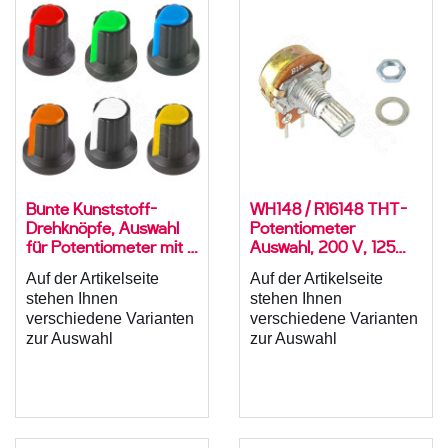
Bunte Kunststoff-
WH148 / R16148 THT-
Drehknöpfe, Auswahl
Potentiometer
für Potentiometer mit 6
Auswahl, 200 V, 125
mm Achse,
mW, ±20%, -10..60 °C,
Auf der Artikelseite
Auf der Artikelseite
verschiedene Farben,
RM 5 mm, Achs-⌀ 6
stehen Ihnen
stehen Ihnen
WH148, ABS
mm, L 15 mm,
verschiedene Varianten
verschiedene Varianten
Drehwiderstand mit
zur Auswahl
zur Auswahl
Mutter und
Unterlegscheibe