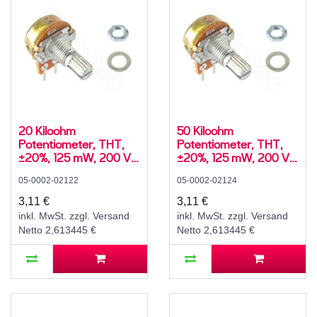
20 Kiloohm
50 Kiloohm
Potentiometer, THT,
Potentiometer, THT,
±20%, 125 mW, 200 V,
±20%, 125 mW, 200 V,
-10..60 °C, RM 5 mm,
-10..60 °C, RM 5 mm,
05-0002-02122
05-0002-02124
Achs-⌀ 6 mm, L 15 mm,
Achs-⌀ 6 mm, L 15 mm,
WH148 / R16148
WH148 / R16148
3,11 €
3,11 €
inkl. MwSt. zzgl. Versand
inkl. MwSt. zzgl. Versand
Netto 2,613445 €
Netto 2,613445 €