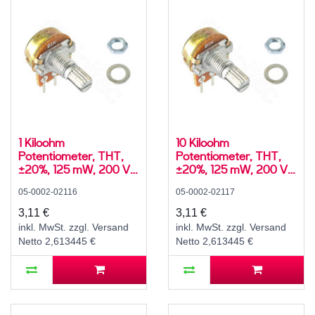
1 Kiloohm
10 Kiloohm
Potentiometer, THT,
Potentiometer, THT,
±20%, 125 mW, 200 V,
±20%, 125 mW, 200 V,
-10..60 °C, RM 5 mm,
-10..60 °C, RM 5 mm,
05-0002-02116
05-0002-02117
Achs-⌀ 6 mm, L 15 mm,
Achs-⌀ 6 mm, L 15 mm,
WH148 / R16148
WH148 / R16148
3,11 €
3,11 €
inkl. MwSt. zzgl. Versand
inkl. MwSt. zzgl. Versand
Netto 2,613445 €
Netto 2,613445 €