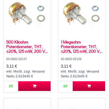
500 Kiloohm
1 Megaohm
Potentiometer, THT,
Potentiometer, THT,
±20%, 125 mW, 200 V,
±20%, 125 mW, 200 V,
-10..60 °C, RM 5 mm,
-10..60 °C, RM 5 mm,
05-0002-02127
05-0002-02128
Achs-⌀ 6 mm, L 15 mm,
Achs-⌀ 6 mm, L 15 mm,
WH148 / R16148
WH148 / R16148
3,11 €
3,11 €
inkl. MwSt. zzgl. Versand
inkl. MwSt. zzgl. Versand
Netto 2,613445 €
Netto 2,613445 €